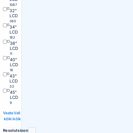
1087
32"
LCD
360
34"
LCD
182
38"
LCD
11
40"
LCD
16
43"
LCD
33
45"
LCD
9
Vaata
Vali
kõiki
kõik
Resolutsioon