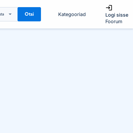
Otsi
Kategooriad
sta
Logi sisse
Foorum