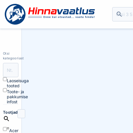
Otsi
kategooriast
Laoseisuga
tooted
Toote- ja
pakkumise
infost
Tootjad
Acer