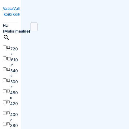
Vaata
Vali
kõiki
kõik
Hz
(Maksimaalne)
720
2
610
2
540
2
500
7
480
8
420
1
400
2
380