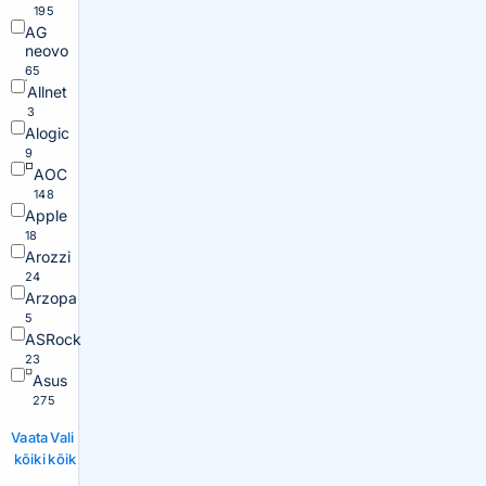
195
AG
neovo
65
Allnet
3
Alogic
9
AOC
148
Apple
18
Arozzi
24
Arzopa
5
ASRock
23
Asus
275
Vaata
Vali
kõiki
kõik