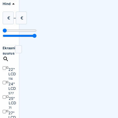
Hind
€
–
€
Ekraani
suurus
22"
LCD
114
24"
LCD
577
25"
LCD
71
27"
LCD