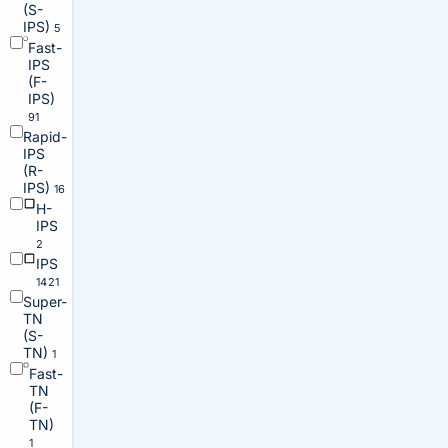
(S-
IPS)
5
Fast-
IPS
(F-
IPS)
91
Rapid-
IPS
(R-
IPS)
16
H-
IPS
2
IPS
1421
Super-
TN
(S-
TN)
1
Fast-
TN
(F-
TN)
1