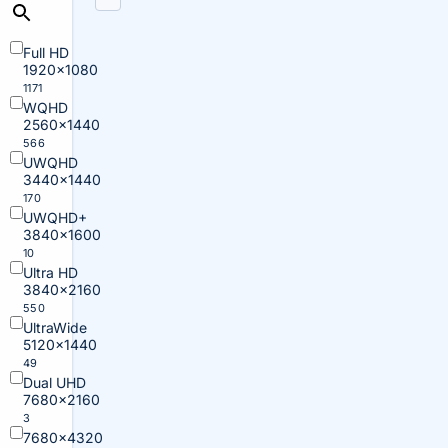
Full HD
1920×1080
1171
WQHD
2560×1440
566
UWQHD
3440×1440
170
UWQHD+
3840×1600
10
Ultra HD
3840×2160
550
UltraWide
5120×1440
49
Dual UHD
7680×2160
3
7680×4320