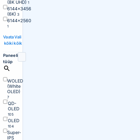
(8K UHD)
1
6144×3456
(6K)
3
6144×2560
1
Vaata
Vali
kõiki
kõik
Paneeli
tüüp
WOLED
(White
OLED)
7
QD-
OLED
105
OLED
104
Super-
IPS