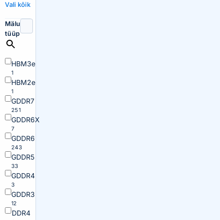
Vali kõik
Mälu
tüüp
HBM3e
1
HBM2e
1
GDDR7
251
GDDR6X
7
GDDR6
243
GDDR5
33
GDDR4
3
GDDR3
12
DDR4