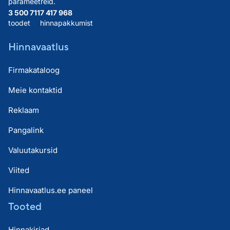
parameetreid.
3 500 711
7 417 968
toodet
hinnapakkumist
Hinnavaatlus
Firmakataloog
Meie kontaktid
Reklaam
Pangalink
Valuutakursid
Viited
Hinnavaatlus.ee paneel
Tooted
Hinnakirjad