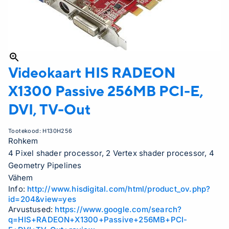
Videokaart HIS RADEON
X1300 Passive 256MB PCI-E,
DVI, TV-Out
Tootekood:
H130H256
Rohkem
4 Pixel shader processor, 2 Vertex shader processor, 4
Geometry Pipelines
Vähem
Info:
http://www.hisdigital.com/html/product_ov.php?
id=204&view=yes
Arvustused:
https://www.google.com/search?
q=HIS+RADEON+X1300+Passive+256MB+PCI-