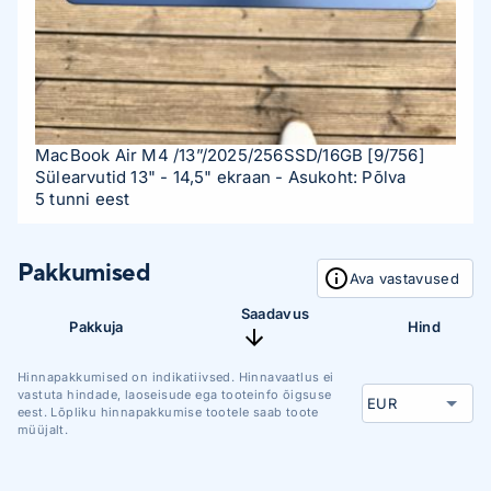
MacBook Air M4 /13”/2025/256SSD/16GB
[9/756]
Sülearvutid 13" - 14,5" ekraan
- Asukoht: Põlva
5 tunni eest
Pakkumised
Ava vastavused
Saadavus
Pakkuja
Hind
Hinnapakkumised on indikatiivsed. Hinnavaatlus ei
vastuta hindade, laoseisude ega tooteinfo õigsuse
eest. Lõpliku hinnapakkumise tootele saab toote
müüjalt.