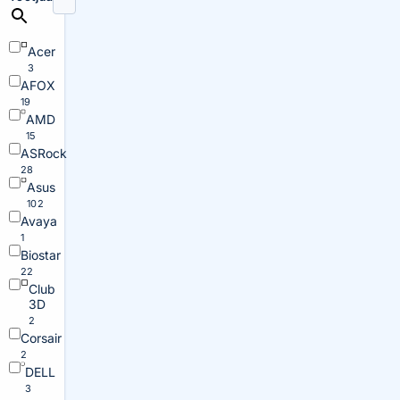
Acer
3
AFOX
19
AMD
15
ASRock
28
Asus
102
Avaya
1
Biostar
22
Club
3D
2
Corsair
2
DELL
3