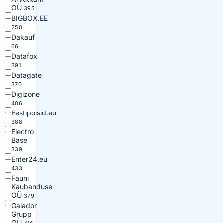
OÜ
395
BIGBOX.EE
250
Dakauf
66
Datafox
391
Datagate
370
Digizone
406
Eestipoisid.eu
388
Electro
Base
339
Enter24.eu
433
Fauni
Kaubanduse
OÜ
379
Galador
Grupp
OÜ