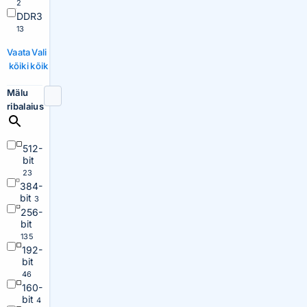
2
DDR3
13
Vaata
Vali
kõiki
kõik
Mälu
ribalaius
512-
bit
23
384-
bit
3
256-
bit
135
192-
bit
46
160-
bit
4