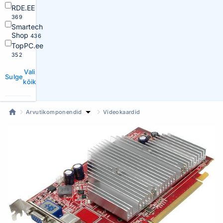
RDE.EE
369
Smartech
Shop
436
TopPC.ee
352
Vali
Sulge
kõik
Arvutikomponendid
Videokaardid