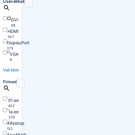
Lisavalikud
DVI
58
HDMI
307
DisplayPort
273
VGA
9
Vali kõik
Firmad
01.ee
422
1a.ee
279
Alfashop
132
Arvutitark