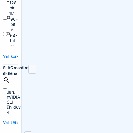
128-
bit
117
96-
bit
13
64-
bit
35
Vali kõik
SLI/Crossfire
ühilduv
Jah,
nVIDIA
SLI
ühilduv
4
Vali kõik