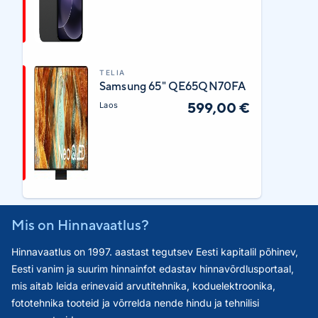
TELIA
Samsung 65" QE65QN70FA
599,00 €
Laos
Mis on Hinnavaatlus?
Hinnavaatlus on 1997. aastast tegutsev Eesti kapitalil põhinev,
Eesti vanim ja suurim hinnainfot edastav hinnavõrdlusportaal,
mis aitab leida erinevaid arvutitehnika, koduelektroonika,
fototehnika tooteid ja võrrelda nende hindu ja tehnilisi