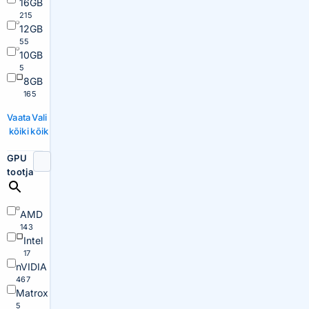
16GB
215
12GB
55
10GB
5
8GB
165
Vaata
Vali
kõiki
kõik
GPU
tootja
AMD
143
Intel
17
nVIDIA
467
Matrox
5