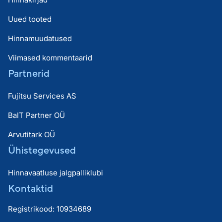
Uued tooted
Hinnamuudatused
Viimased kommentaarid
Partnerid
Fujitsu Services AS
BaIT Partner OÜ
Arvutitark OÜ
Ühistegevused
Hinnavaatluse jalgpalliklubi
Kontaktid
Registrikood: 10934689