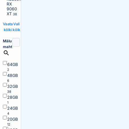
RX
9060
XT
38
Vaata
Vali
kõiki
kõik
Mälu
maht
64GB
2
48GB
6
32GB
38
28GB
1
24GB
4
20GB
12