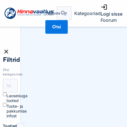
Kategooriad
Täpsusta
Logi sisse
Foorum
Otsi
Filtrid
Otsi
kategooriast
Laoseisuga
tooted
Toote- ja
pakkumise
infost
Tootjad