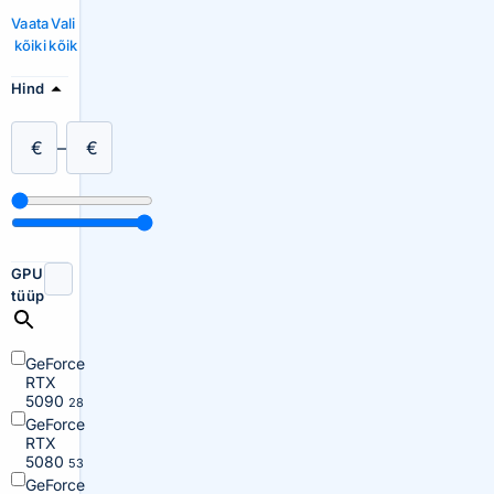
Vaata
Vali
kõiki
kõik
Hind
€
–
€
GPU
tüüp
GeForce
RTX
5090
28
GeForce
RTX
5080
53
GeForce