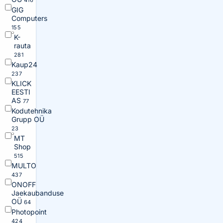
416
GIG
Computers
155
K-
rauta
281
Kaup24
237
KLICK
EESTI
AS
77
Kodutehnika
Grupp OÜ
23
MT
Shop
515
MULTO
437
ONOFF
Jaekaubanduse
OÜ
64
Photopoint
424