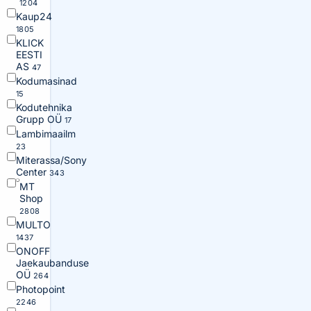
1204
Kaup24
1805
KLICK
EESTI
AS
47
Kodumasinad
15
Kodutehnika
Grupp OÜ
17
Lambimaailm
23
Miterassa/Sony
Center
343
MT
Shop
2808
MULTO
1437
ONOFF
Jaekaubanduse
OÜ
264
Photopoint
2246