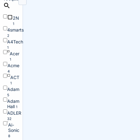
2N
1
4smarts
2
A4Tech
1
Acer
1
Acme
4
ACT
1
Adam
5
Adam
Hall
1
ADLER
32
Ai-
Sonic
8