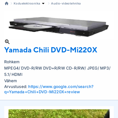
Koduelektroonika
Audio-videotehnika
Yamada
Chili DVD-Mi220X
Rohkem
MPEG4/ DVD-R/RW DVD+R/RW CD-R/RW/ JPEG/ MP3/
5.1/ HDMI
Vähem
Arvustused:
https://www.google.com/search?
q=Yamada+Chili+DVD-Mi220X+review