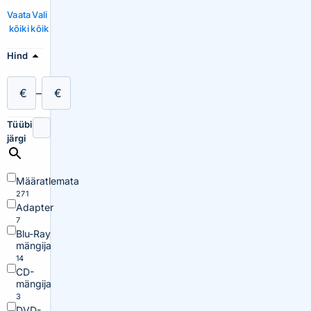
Vaata
Vali
kõiki
kõik
Hind
€
–
€
Tüübi
järgi
Määratlemata
271
Adapter
7
Blu-Ray
mängija
14
CD-
mängija
3
DVD-