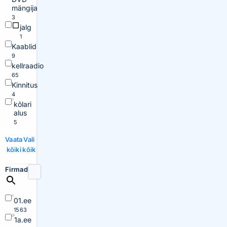
mängija
3
jalg
1
Kaablid
9
kellraadio
65
Kinnitus
4
kõlari
alus
5
Vaata
Vali
kõiki
kõik
Firmad
01.ee
1563
1a.ee