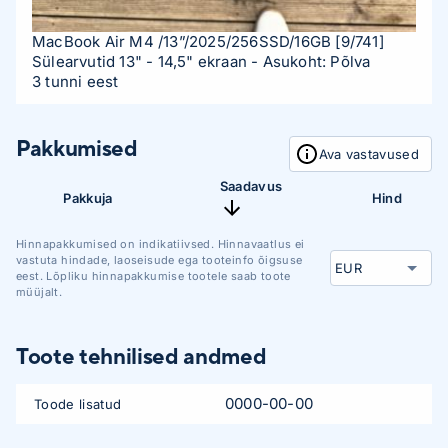
MacBook Air M4 /13”/2025/256SSD/16GB
[9/741]
Sülearvutid 13" - 14,5" ekraan
- Asukoht: Põlva
3 tunni eest
Pakkumised
Ava vastavused
Saadavus
Pakkuja
Hind
Hinnapakkumised on indikatiivsed. Hinnavaatlus ei
vastuta hindade, laoseisude ega tooteinfo õigsuse
eest. Lõpliku hinnapakkumise tootele saab toote
müüjalt.
Toote tehnilised andmed
0000-00-00
Toode lisatud