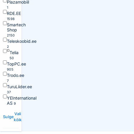
Plazamobiil
1
RDE.EE
1598
Smartech
Shop
2150
Teleskoobid.ee
2
Telia
50
TopPC.ee
905
Trodo.ee
7
TuruLiider.ee
37
YEInternational
AS
9
Vali
Sulge
kõik