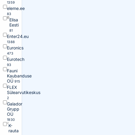
1359
eleme.ee
83
Elisa
Eesti
81
Enter24.eu
1388
Euronics
473
Eurotech
93
Fauni
Kaubanduse
OÜ
915
FLEX
Sülearvutikeskus
2
Galador
Grupp
OÜ
1930
K-
rauta