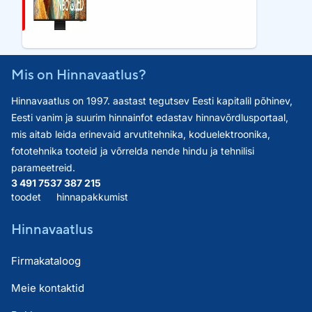
Mis on Hinnavaatlus?
Hinnavaatlus on 1997. aastast tegutsev Eesti kapitalil põhinev,
Eesti vanim ja suurim hinnainfot edastav hinnavõrdlusportaal,
mis aitab leida erinevaid arvutitehnika, koduelektroonika,
fototehnika tooteid ja võrrelda nende hindu ja tehnilisi
parameetreid.
3 491 753
7 387 215
toodet
hinnapakkumist
Hinnavaatlus
Firmakataloog
Meie kontaktid