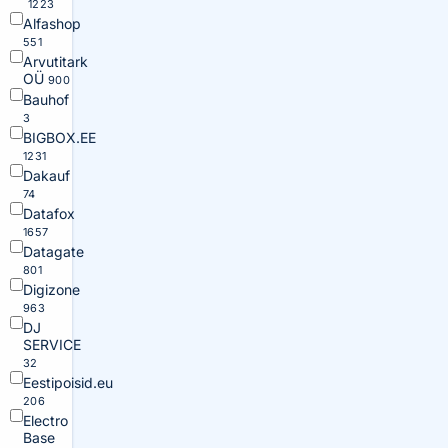
1223
Alfashop
551
Arvutitark
OÜ
900
Bauhof
3
BIGBOX.EE
1231
Dakauf
74
Datafox
1657
Datagate
801
Digizone
963
DJ
SERVICE
32
Eestipoisid.eu
206
Electro
Base