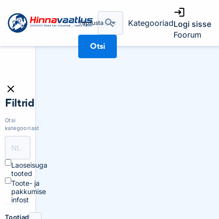
Kategooriad
Täpsusta
Logi sisse
Foorum
Otsi
Filtrid
Otsi
kategooriast
Laoseisuga
tooted
Toote- ja
pakkumise
infost
Tootjad