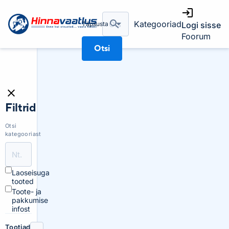
Kategooriad
Täpsusta
Logi sisse
Foorum
Otsi
Filtrid
Otsi
kategooriast
Laoseisuga
tooted
Toote- ja
pakkumise
infost
Tootjad