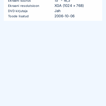
15" - 16,3"
Ekraani suurus
XGA (1024 × 768)
Ekraani resolutsioon
Jah
DVD kirjutaja
2006-10-06
Toode lisatud