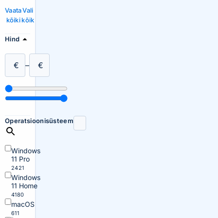
Vaata
Vali
kõiki
kõik
Hind
€
–
€
Operatsioonisüsteem
Windows
11 Pro
2421
Windows
11 Home
4180
macOS
611