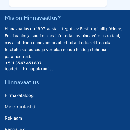
Mis on Hinnavaatlus?
Hinnavaatlus on 1997. aastast tegutsev Eesti kapitalil põhinev,
Eesti vanim ja suurim hinnainfot edastav hinnavõrdlusportaal,
mis aitab leida erinevaid arvutitehnika, koduelektroonika,
fototehnika tooteid ja võrrelda nende hindu ja tehnilisi
parameetreid.
3 511 354
7 451 837
toodet
hinnapakkumist
Hinnavaatlus
Firmakataloog
Meie kontaktid
Reklaam
Pangalink