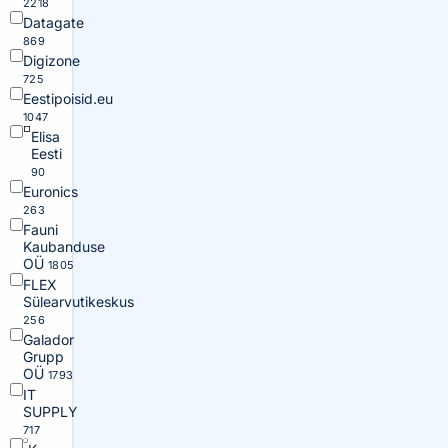
2218
Datagate
869
Digizone
725
Eestipoisid.eu
1047
Elisa
Eesti
90
Euronics
263
Fauni
Kaubanduse
OÜ
1805
FLEX
Sülearvutikeskus
256
Galador
Grupp
OÜ
1793
IT
SUPPLY
717