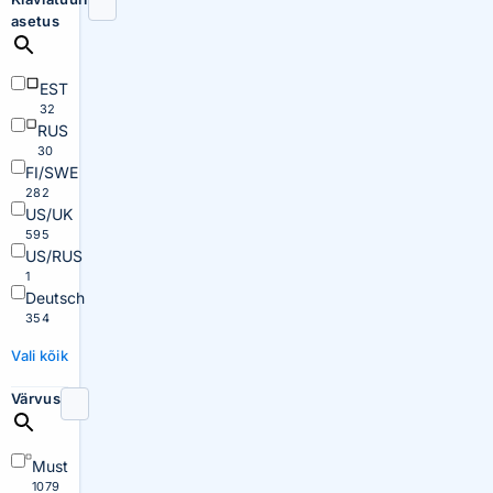
asetus
EST
32
RUS
30
FI/SWE
282
US/UK
595
US/RUS
1
Deutsch
354
Vali kõik
Värvus
Must
1079