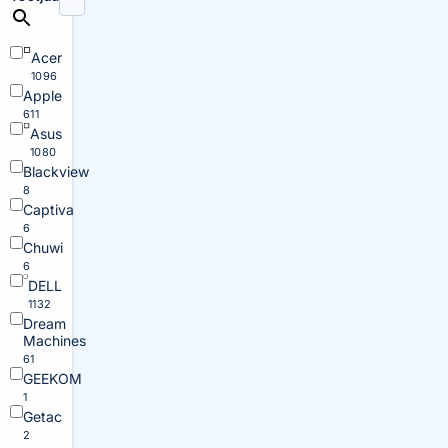
Acer
1096
Apple
611
Asus
1080
Blackview
8
Captiva
6
Chuwi
6
DELL
1132
Dream
Machines
61
GEEKOM
1
Getac
2