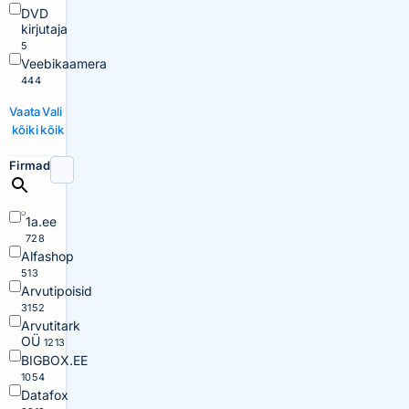
DVD
kirjutaja
5
Veebikaamera
444
Vaata
Vali
kõiki
kõik
Firmad
1a.ee
728
Alfashop
513
Arvutipoisid
3152
Arvutitark
OÜ
1213
BIGBOX.EE
1054
Datafox