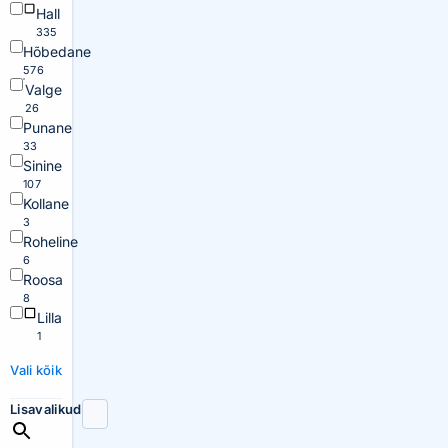
Hall
335
Hõbedane
576
Valge
26
Punane
33
Sinine
107
Kollane
3
Roheline
6
Roosa
8
Lilla
1
Vali kõik
Lisavalikud