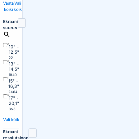
Vaata
Vali
kõiki
kõik
Ekraani
suurus
10" -
12,5"
22
13" -
14,5"
1940
15" -
16,3"
2464
17" -
20,1"
353
Vali kõik
Ekraani
resolutsioon