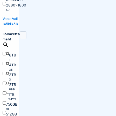
21
2880×1800
50
Vaata
Vali
kõiki
kõik
Kõvaketta
maht
8TB
1
4TB
38
3TB
3
2TB
899
1TB
3423
750GB
10
512GB