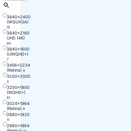
3840×2400
(WQUXGA)
10
3840×2160
UHD (4K)
60
3840×1600
(UWQHD+)
7
3456×2234
(Retina)
4
3200×2000
3
3200×1800
(WQHD+)
61
3024×1964
(Retina)
9
2880×1920
11
2880×1864
(Retina)