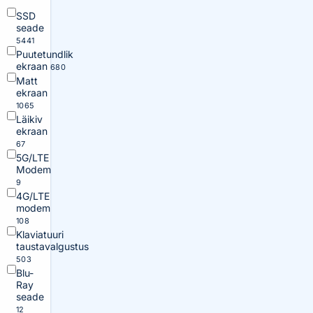
SSD
seade
5441
Puutetundlik
ekraan
680
Matt
ekraan
1065
Läikiv
ekraan
67
5G/LTE
Modem
9
4G/LTE
modem
108
Klaviatuuri
taustavalgustus
503
Blu-
Ray
seade
12