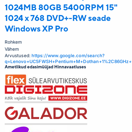
1024MB 80GB 5400RPM 15"
1024 x 768 DVD+-RW seade
Windows XP Pro
Rohkem
Vähem
Arvustused:
https://www.google.com/search?
q=Lenovo+UC5FWSH+Pentium+M+Dothan+1%2C86GHz+
Ametlikud edasimüüjad Hinnavaatluses