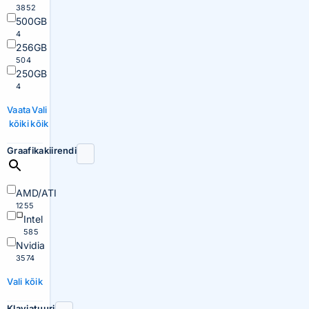
3852
500GB
4
256GB
504
250GB
4
Vaata
Vali
kõiki
kõik
Graafikakiirendi
AMD/ATI
1255
Intel
585
Nvidia
3574
Vali kõik
Klaviatuuri