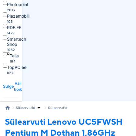
Photopoint
2616
Plazamobiil
105
RDE.EE
1479
Smartech
Shop
1962
Telia
164
TopPC.ee
827
Vali
Sulge
kõik
Sülearvutid
Sülearvutid
Sülearvuti Lenovo
UC5FWSH
Pentium M Dothan 1,86GHz