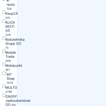
K-
rauta
726
Kaup24
541
KLICK
EESTI
AS
239
Kodutehnika
Grupp OÜ
73
Mobile
Trade
208
Mobipunkt
147
MT
Shop
7070
MULTO
2799
ONOFF
Jaekaubanduse
OÜ
415