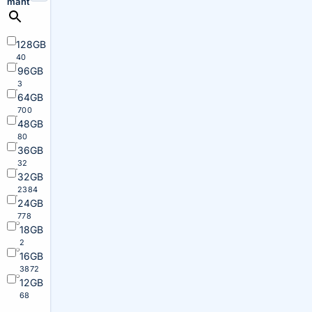
maht
128GB
40
96GB
3
64GB
700
48GB
80
36GB
32
32GB
2384
24GB
778
18GB
2
16GB
3872
12GB
68