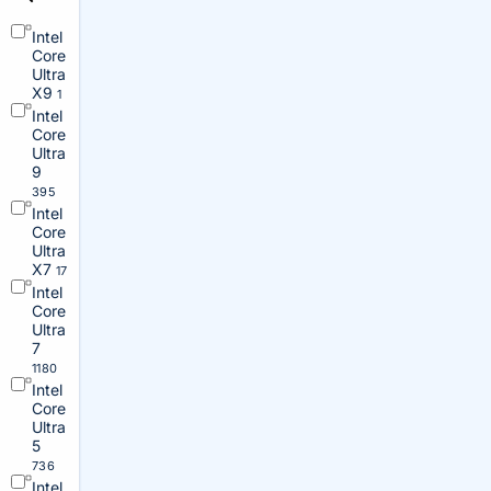
Intel
Core
Ultra
X9
1
Intel
Core
Ultra
9
395
Intel
Core
Ultra
X7
17
Intel
Core
Ultra
7
1180
Intel
Core
Ultra
5
736
Intel