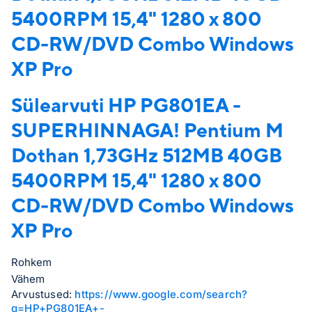
5400RPM 15,4" 1280 x 800
CD-RW/DVD Combo Windows
XP Pro
Sülearvuti HP
PG801EA -
SUPERHINNAGA! Pentium M
Dothan 1,73GHz 512MB 40GB
5400RPM 15,4" 1280 x 800
CD-RW/DVD Combo Windows
XP Pro
Rohkem
Vähem
Arvustused:
https://www.google.com/search?
q=HP+PG801EA+-