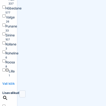
337
Hõbedane
577
Valge
26
Punane
33
Sinine
107
Kollane
3
Roheline
6
Roosa
8
Lilla
1
Vali kõik
Lisavalikud