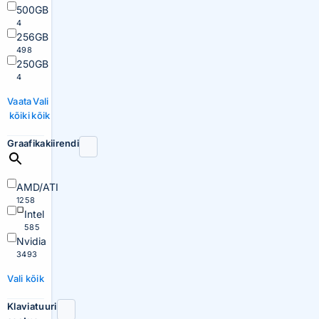
500GB
4
256GB
498
250GB
4
Vaata
Vali
kõiki
kõik
Graafikakiirendi
AMD/ATI
1258
Intel
585
Nvidia
3493
Vali kõik
Klaviatuuri