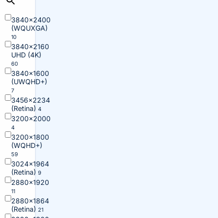
3840×2400
(WQUXGA)
10
3840×2160
UHD (4K)
60
3840×1600
(UWQHD+)
7
3456×2234
(Retina)
4
3200×2000
4
3200×1800
(WQHD+)
59
3024×1964
(Retina)
9
2880×1920
11
2880×1864
(Retina)
21