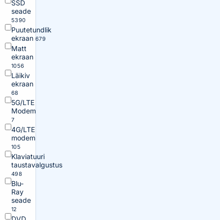
SSD
seade
5390
Puutetundlik
ekraan
679
Matt
ekraan
1056
Läikiv
ekraan
68
5G/LTE
Modem
7
4G/LTE
modem
105
Klaviatuuri
taustavalgustus
498
Blu-
Ray
seade
12
DVD