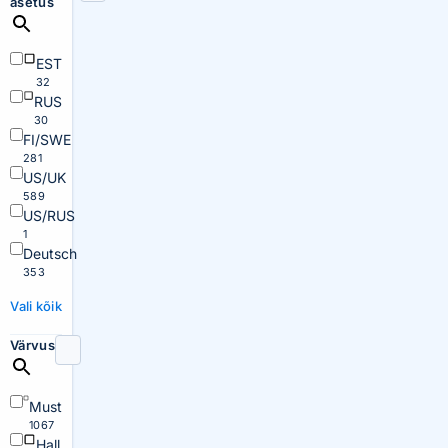
asetus
EST
32
RUS
30
FI/SWE
281
US/UK
589
US/RUS
1
Deutsch
353
Vali kõik
Värvus
Must
1067
Hall