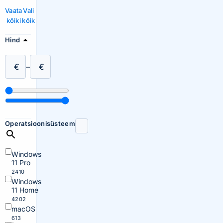
Vaata
Vali
kõiki
kõik
Hind
€
–
€
Operatsioonisüsteem
Windows
11 Pro
2410
Windows
11 Home
4202
macOS
613