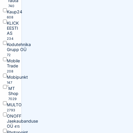
rauta
740
Kaup24
608
KLICK
EESTI
AS
234
Kodutehnika
Grupp OÜ
72
Mobile
Trade
208
Mobipunkt
147
MT
Shop
7029
MULTO
2793
ONOFF
Jaekaubanduse
OÜ
415
Photopoint