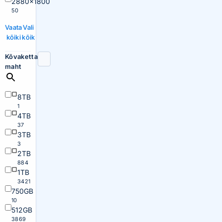
2880×1800
50
Vaata
Vali
kõiki
kõik
Kõvaketta
maht
8TB
1
4TB
37
3TB
3
2TB
884
1TB
3421
750GB
10
512GB
3869