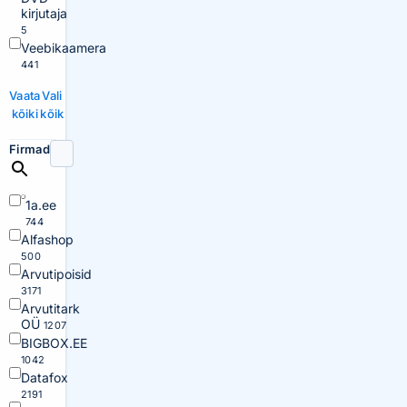
kirjutaja
5
Veebikaamera
441
Vaata
Vali
kõiki
kõik
Firmad
1a.ee
744
Alfashop
500
Arvutipoisid
3171
Arvutitark
OÜ
1207
BIGBOX.EE
1042
Datafox
2191