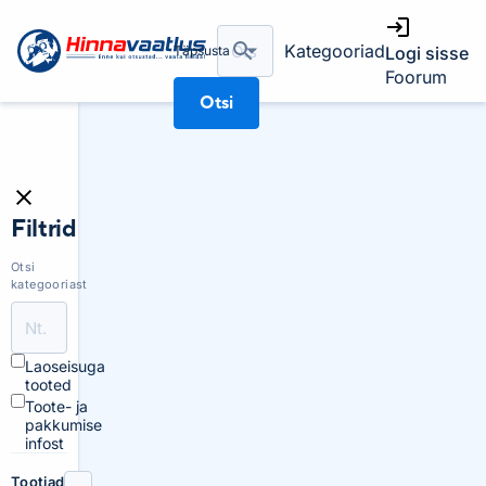
Kategooriad
Täpsusta
Logi sisse
Foorum
Otsi
Filtrid
Otsi
kategooriast
Laoseisuga
tooted
Toote- ja
pakkumise
infost
Tootjad