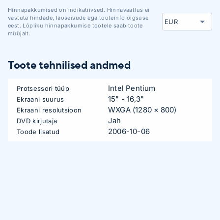
Hinnapakkumised on indikatiivsed. Hinnavaatlus ei
vastuta hindade, laoseisude ega tooteinfo õigsuse
eest. Lõpliku hinnapakkumise tootele saab toote
müüjalt.
Toote tehnilised andmed
Intel Pentium
Protsessori tüüp
15" - 16,3"
Ekraani suurus
WXGA (1280 × 800)
Ekraani resolutsioon
Jah
DVD kirjutaja
2006-10-06
Toode lisatud