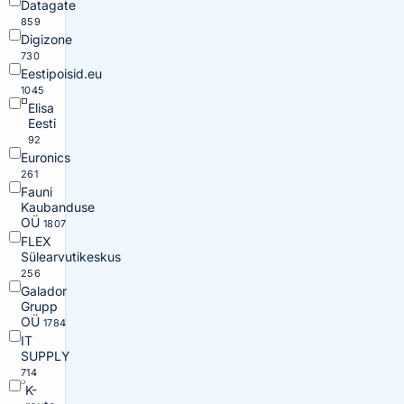
Datagate
859
Digizone
730
Eestipoisid.eu
1045
Elisa
Eesti
92
Euronics
261
Fauni
Kaubanduse
OÜ
1807
FLEX
Sülearvutikeskus
256
Galador
Grupp
OÜ
1784
IT
SUPPLY
714
K-