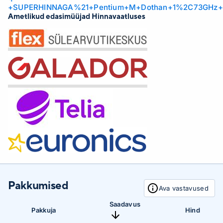
+SUPERHINNAGA%21+Pentium+M+Dothan+1%2C73GHz
Ametlikud edasimüüjad Hinnavaatluses
Pakkumised
Ava vastavused
Saadavus
Pakkuja
Hind