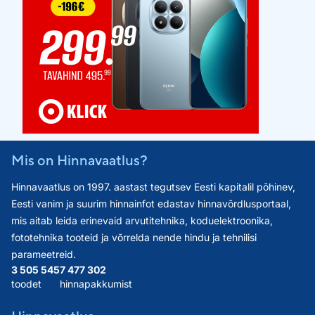
Mis on Hinnavaatlus?
Hinnavaatlus on 1997. aastast tegutsev Eesti kapitalil põhinev,
Eesti vanim ja suurim hinnainfot edastav hinnavõrdlusportaal,
mis aitab leida erinevaid arvutitehnika, koduelektroonika,
fototehnika tooteid ja võrrelda nende hindu ja tehnilisi
parameetreid.
3 505 545
7 477 302
toodet
hinnapakkumist