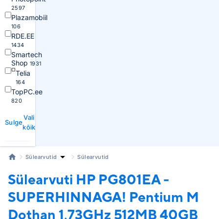
2597
Plazamobiil
106
RDE.EE
1434
Smartech
Shop
1931
Telia
164
TopPC.ee
820
Vali
Sulge
kõik
Sülearvutid
Sülearvutid
Sülearvuti HP
PG801EA -
SUPERHINNAGA! Pentium M
Dothan 1,73GHz 512MB 40GB