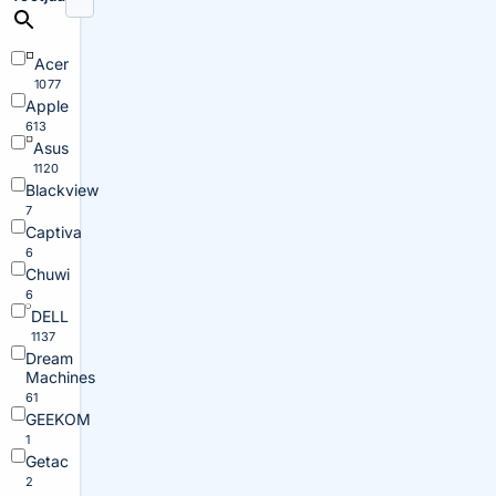
Acer
1077
Apple
613
Asus
1120
Blackview
7
Captiva
6
Chuwi
6
DELL
1137
Dream
Machines
61
GEEKOM
1
Getac
2