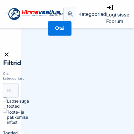
Kategooriad
Täpsusta
Logi sisse
Foorum
Otsi
Filtrid
Otsi
kategooriast
Laoseisuga
tooted
Toote- ja
pakkumise
infost
Tootjad