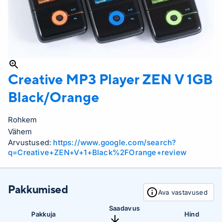
Creative MP3 Player
ZEN V 1GB
Black/Orange
Rohkem
Vähem
Arvustused:
https://www.google.com/search?
q=Creative+ZEN+V+1+Black%2FOrange+review
Pakkumised
Ava vastavused
Saadavus
Pakkuja
Hind