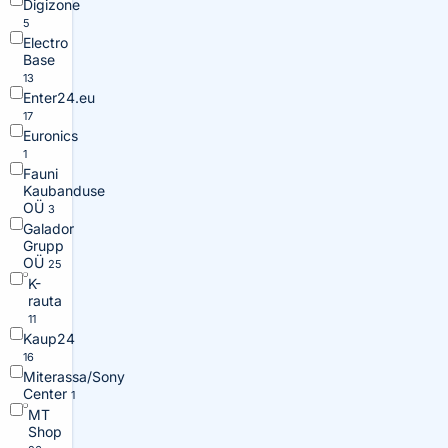
Digizone
5
Electro
Base
13
Enter24.eu
17
Euronics
1
Fauni
Kaubanduse
OÜ
3
Galador
Grupp
OÜ
25
K-
rauta
11
Kaup24
16
Miterassa/Sony
Center
1
MT
Shop