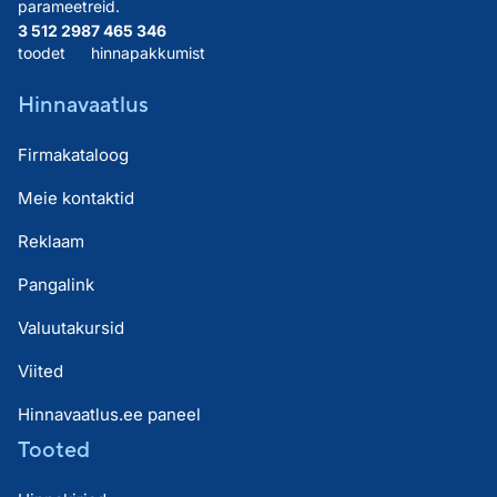
parameetreid.
3 512 298
7 465 346
toodet
hinnapakkumist
Hinnavaatlus
Firmakataloog
Meie kontaktid
Reklaam
Pangalink
Valuutakursid
Viited
Hinnavaatlus.ee paneel
Tooted