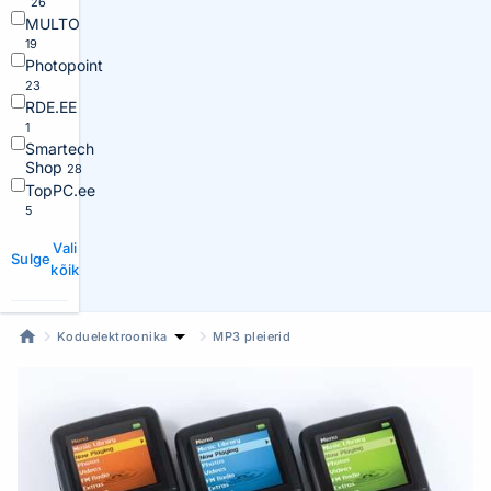
26
MULTO
19
Photopoint
23
RDE.EE
1
Smartech
Shop
28
TopPC.ee
5
Vali
Sulge
kõik
Koduelektroonika
MP3 pleierid