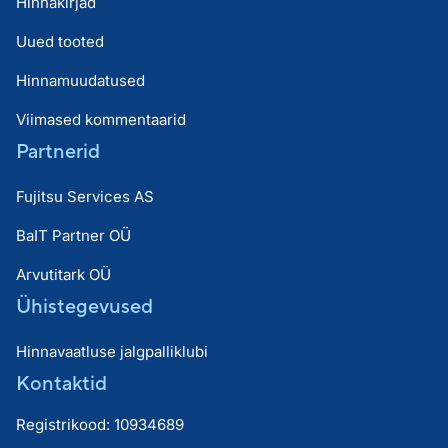
Hinnakirjad
Uued tooted
Hinnamuudatused
Viimased kommentaarid
Partnerid
Fujitsu Services AS
BaIT Partner OÜ
Arvutitark OÜ
Ühistegevused
Hinnavaatluse jalgpalliklubi
Kontaktid
Registrikood: 10934689