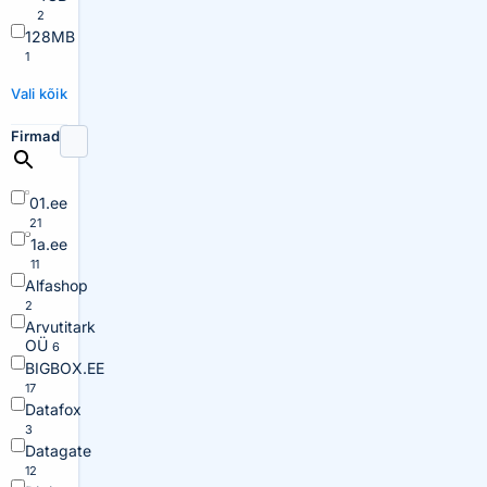
2
128MB
1
Vali kõik
Firmad
01.ee
21
1a.ee
11
Alfashop
2
Arvutitark
OÜ
6
BIGBOX.EE
17
Datafox
3
Datagate
12