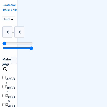
Vaata
Vali
kõiki
kõik
Hind
€
–
€
Mahu
järgi
32GB
1
16GB
5
8GB
9
4GB