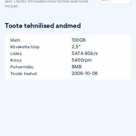
eest. Lõpliku hinnapakkumise tootele saab toote
müüjalt.
Toote tehnilised andmed
100GB
Maht
2,5"
Kõvaketta tüüp
SATA 6Gb/s
Liides
5400rpm
Kiirus
8MB
Puhvermälu
2006-10-08
Toode lisatud