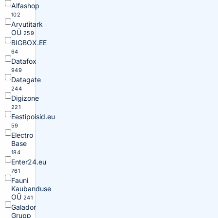
Alfashop
102
Arvutitark
OÜ
259
BIGBOX.EE
64
Datafox
949
Datagate
244
Digizone
221
Eestipoisid.eu
59
Electro
Base
184
Enter24.eu
761
Fauni
Kaubanduse
OÜ
241
Galador
Grupp