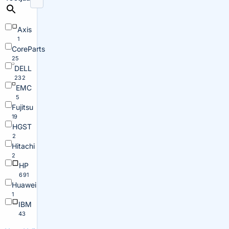
Axis
1
CoreParts
25
DELL
232
EMC
5
Fujitsu
19
HGST
2
Hitachi
2
HP
691
Huawei
1
IBM
43