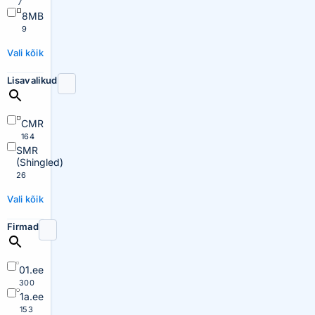
7
8MB
9
Vali kõik
Lisavalikud
CMR
164
SMR
(Shingled)
26
Vali kõik
Firmad
01.ee
300
1a.ee
153