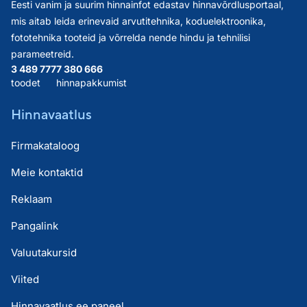
Eesti vanim ja suurim hinnainfot edastav hinnavõrdlusportaal,
mis aitab leida erinevaid arvutitehnika, koduelektroonika,
fototehnika tooteid ja võrrelda nende hindu ja tehnilisi
parameetreid.
3 489 777
7 380 666
toodet
hinnapakkumist
Hinnavaatlus
Firmakataloog
Meie kontaktid
Reklaam
Pangalink
Valuutakursid
Viited
Hinnavaatlus.ee paneel