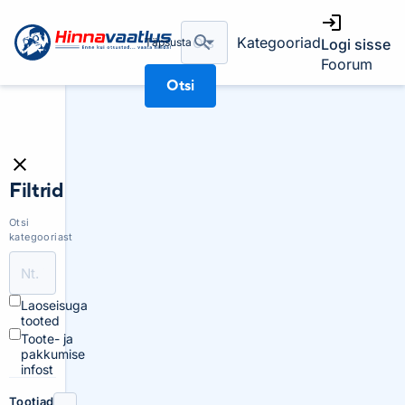
Kategooriad
Täpsusta
Logi sisse
Foorum
Otsi
Filtrid
Otsi
kategooriast
Laoseisuga
tooted
Toote- ja
pakkumise
infost
Tootjad