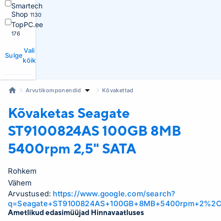
Smartech
Shop
1130
TopPC.ee
176
Vali
Sulge
kõik
Arvutikomponendid
Kõvakettad
Kõvaketas Seagate
ST9100824AS 100GB 8MB
5400rpm 2,5" SATA
Rohkem
Vähem
Arvustused:
https://www.google.com/search?
q=Seagate+ST9100824AS+100GB+8MB+5400rpm+2%2C
Ametlikud edasimüüjad Hinnavaatluses