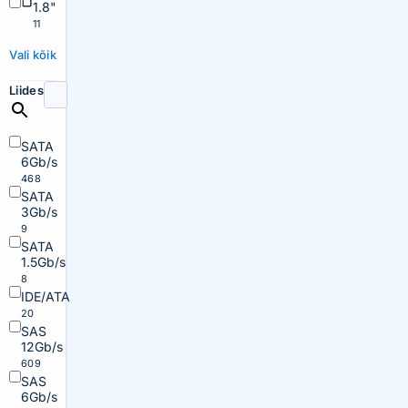
1.8"
11
Vali kõik
Liides
SATA
6Gb/s
468
SATA
3Gb/s
9
SATA
1.5Gb/s
8
IDE/ATA
20
SAS
12Gb/s
609
SAS
6Gb/s