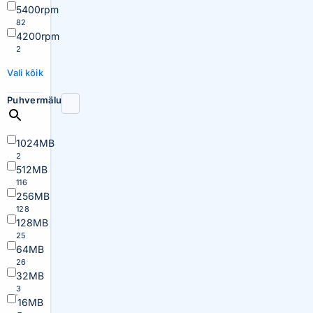
5400rpm
82
4200rpm
2
Vali kõik
Puhvermälu
1024MB
2
512MB
116
256MB
128
128MB
25
64MB
26
32MB
3
16MB