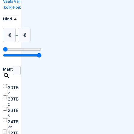
Vaata
Vali
kõiki
kõik
Hind
€
–
€
Maht
30TB
2
28TB
2
26TB
5
24TB
22
22TB