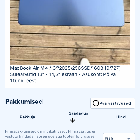
MacBook Air M4 /13”/2025/256SSD/16GB
[9/727]
Sülearvutid 13" - 14,5" ekraan
- Asukoht: Põlva
1 tunni eest
Pakkumised
Ava vastavused
Saadavus
Pakkuja
Hind
Hinnapakkumised on indikatiivsed. Hinnavaatlus ei
vastuta hindade, laoseisude ega tooteinfo õigsuse