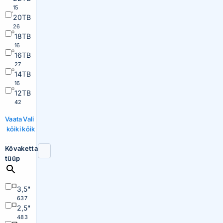
15
20TB
26
18TB
16
16TB
27
14TB
16
12TB
42
Vaata
Vali
kõiki
kõik
Kõvaketta
tüüp
3,5"
637
2,5"
483