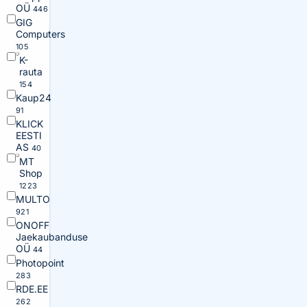
OÜ
446
GIG
Computers
105
K-
rauta
154
Kaup24
91
KLICK
EESTI
AS
40
MT
Shop
1223
MULTO
921
ONOFF
Jaekaubanduse
OÜ
44
Photopoint
283
RDE.EE
262