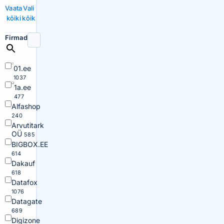
Vaata
Vali
kõiki
kõik
Firmad
01.ee
1037
1a.ee
477
Alfashop
240
Arvutitark
OÜ
585
BIGBOX.EE
614
Dakauf
618
Datafox
1076
Datagate
689
Digizone