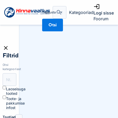
Kategooriad
Täpsusta
Logi sisse
Foorum
Otsi
Filtrid
Otsi
kategooriast
Laoseisuga
tooted
Toote- ja
pakkumise
infost
Tootjad