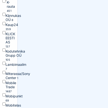
K-
rauta
451
Kännukas
OÜ
8
Kaup24
359
KLICK
EESTI
AS
137
Kodutehnika
Grupp OÜ
105
Lambimaailm
7
Miterassa/Sony
Center
1
Mobile
Trade
1487
Mobipunkt
69
Mobitelas