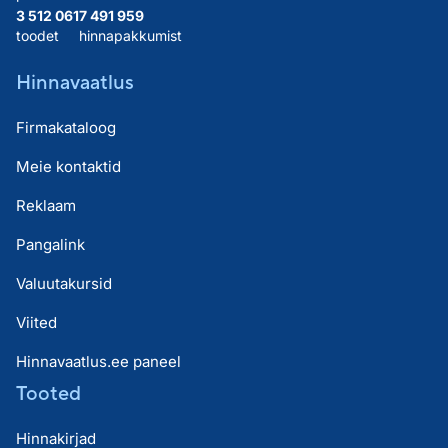
3 512 061
7 491 959
toodet
hinnapakkumist
Hinnavaatlus
Firmakataloog
Meie kontaktid
Reklaam
Pangalink
Valuutakursid
Viited
Hinnavaatlus.ee paneel
Tooted
Hinnakirjad