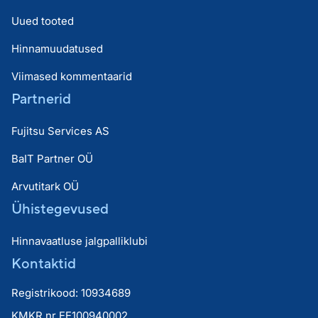
Uued tooted
Hinnamuudatused
Viimased kommentaarid
Partnerid
Fujitsu Services AS
BaIT Partner OÜ
Arvutitark OÜ
Ühistegevused
Hinnavaatluse jalgpalliklubi
Kontaktid
Registrikood: 10934689
KMKR nr EE100940002