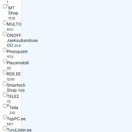
1
MT
Shop
1313
MULTO
932
ONOFF
Jaekaubanduse
OÜ
254
Photopoint
1173
Plazamobiil
32
RDE.EE
1200
Smartech
Shop
1106
TELE2
72
Telia
210
TopPC.ee
597
TuruLiider.ee