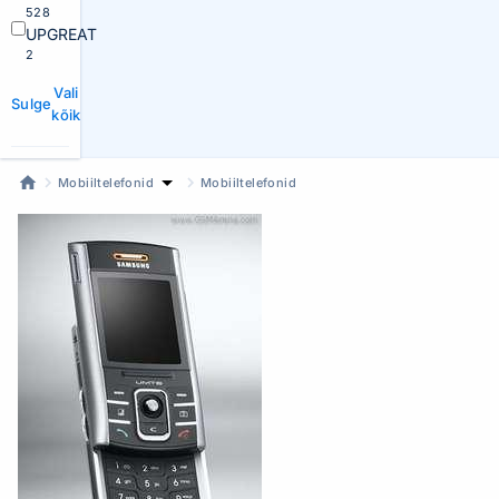
528
UPGREAT
2
Vali
Sulge
kõik
Mobiiltelefonid
Mobiiltelefonid