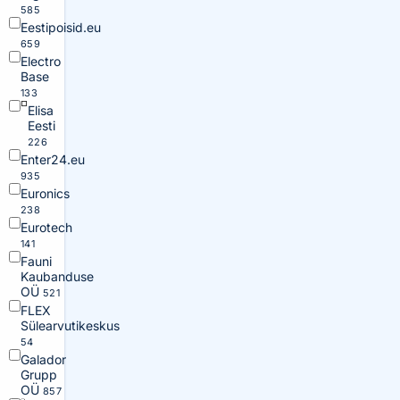
585
Eestipoisid.eu
659
Electro
Base
133
Elisa
Eesti
226
Enter24.eu
935
Euronics
238
Eurotech
141
Fauni
Kaubanduse
OÜ
521
FLEX
Sülearvutikeskus
54
Galador
Grupp
OÜ
857