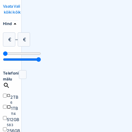
Vaata
Vali
kõiki
kõik
Hind
€
–
€
Telefoni
mälu
2TB
6
1TB
114
512GB
583
256GB