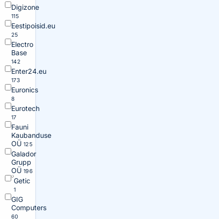
Digizone
115
Eestipoisid.eu
25
Electro
Base
142
Enter24.eu
173
Euronics
8
Eurotech
17
Fauni
Kaubanduse
OÜ
125
Galador
Grupp
OÜ
196
Getic
1
GIG
Computers
60