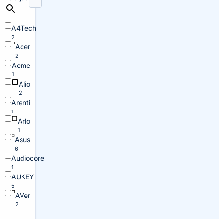
A4Tech
2
Acer
2
Acme
1
Alio
2
Arenti
1
Arlo
1
Asus
6
Audiocore
1
AUKEY
5
AVer
2