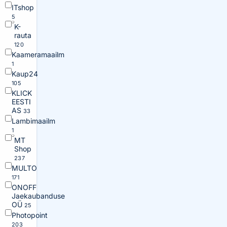
ITshop
5
K-
rauta
120
Kaameramaailm
1
Kaup24
105
KLICK
EESTI
AS
33
Lambimaailm
1
MT
Shop
237
MULTO
171
ONOFF
Jaekaubanduse
OÜ
25
Photopoint
203