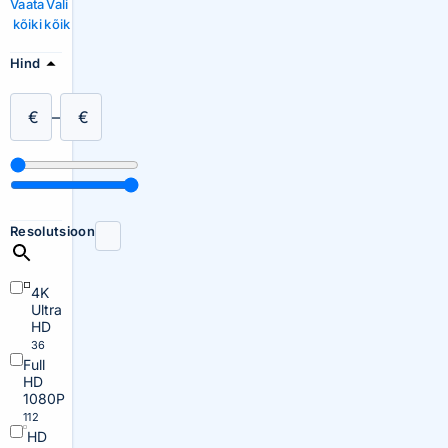
Vaata
Vali
kõiki
kõik
Hind
€
–
€
Resolutsioon
4K
Ultra
HD
36
Full
HD
1080P
112
HD