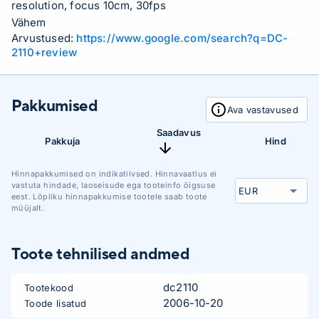
resolution, focus 10cm, 30fps
Vähem
Arvustused:
https://www.google.com/search?q=DC-
2110+review
Pakkumised
Ava vastavused
Saadavus
Pakkuja
Hind
Hinnapakkumised on indikatiivsed. Hinnavaatlus ei
vastuta hindade, laoseisude ega tooteinfo õigsuse
eest. Lõpliku hinnapakkumise tootele saab toote
müüjalt.
Toote tehnilised andmed
dc2110
Tootekood
2006-10-20
Toode lisatud