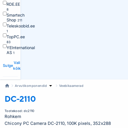
RDE.EE
8
Smartech
Shop
211
Teleskoobid.ee
1
TopPC.ee
83
YEInternational
AS
1
Vali
Sulge
kõik
Arvutikomponendid
Veebikaamerad
DC-2110
Tootekood:
dc2110
Rohkem
Chicony PC Camera DC-2110, 100K pixels, 352x288