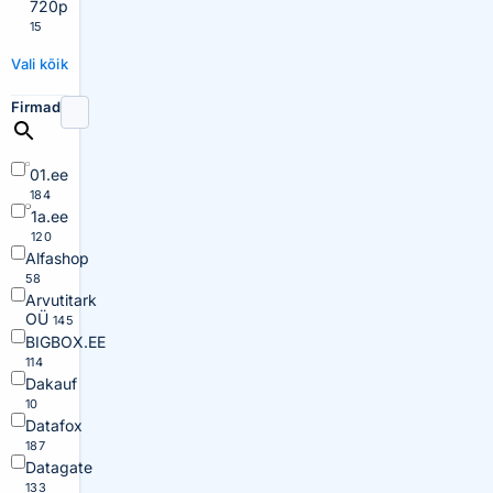
720p
15
Vali kõik
Firmad
01.ee
184
1a.ee
120
Alfashop
58
Arvutitark
OÜ
145
BIGBOX.EE
114
Dakauf
10
Datafox
187
Datagate
133