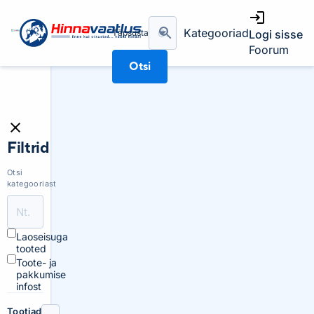
Kategooriad
Täpsusta
Logi sisse
Foorum
Otsi
Filtrid
Otsi
kategooriast
Laoseisuga
tooted
Toote- ja
pakkumise
infost
Tootjad