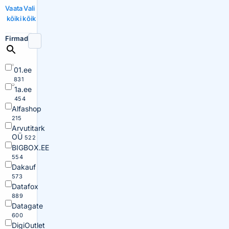
Vaata
Vali
kõiki
kõik
Firmad
01.ee
831
1a.ee
454
Alfashop
215
Arvutitark
OÜ
522
BIGBOX.EE
554
Dakauf
573
Datafox
889
Datagate
600
DigiOutlet