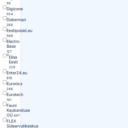
56
Digizone
554
Doberman
266
Eestipoisid.eu
588
Electro
Base
127
Elisa
Eesti
229
Enter24.eu
819
Euronics
246
Eurotech
141
Fauni
Kaubanduse
OÜ
447
FLEX
Sülearvutikeskus