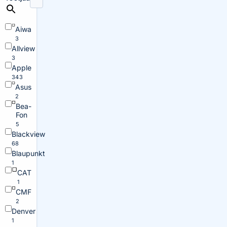
Aiwa
3
Allview
3
Apple
343
Asus
2
Bea-
Fon
5
Blackview
68
Blaupunkt
1
CAT
1
CMF
2
Denver
1