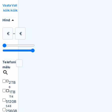
Vaata
Vali
kõiki
kõik
Hind
€
–
€
Telefoni
mälu
2TB
6
1TB
114
512GB
548
256GB