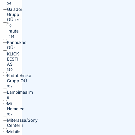
54
Galador
Grupp
OÜ
770
K-
rauta
414
Kännukas
OÜ
9
KLICK
EESTI
AS
140
Kodutehnika
Grupp OÜ
102
Lambimaailm
6
Mi-
Home.ee
107
Miterassa/Sony
Center
1
Mobile