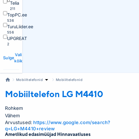
Telia
211
TopPC.ee
536
TuruLiider.ee
556
UPGREAT
2
Vali
Sulge
kõik
Mobiiltelefonid
Mobiiltelefonid
Mobiiltelefon LG
M4410
Rohkem
Vähem
Arvustused:
https://www.google.com/search?
q=LG+M4410+review
Ametlikud edasimüüjad Hinnavaatluses