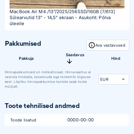
MacBook Air M4 /13”/2025/256SSD/16GB
[7/613]
Sülearvutid 13" - 14,5" ekraan
- Asukoht: Põlva
üleeile
Pakkumised
Ava vastavused
Saadavus
Pakkuja
Hind
Hinnapakkumised on indikatiivsed. Hinnavaatlus ei
vastuta hindade, laoseisude ega tooteinfo õigsuse
eest. Lõpliku hinnapakkumise tootele saab toote
müüjalt.
Toote tehnilised andmed
0000-00-00
Toode lisatud