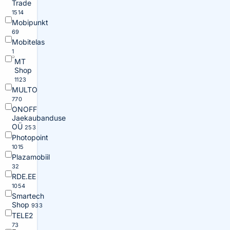
Trade
1514
Mobipunkt
69
Mobitelas
1
MT
Shop
1123
MULTO
770
ONOFF
Jaekaubanduse
OÜ
253
Photopoint
1015
Plazamobiil
32
RDE.EE
1054
Smartech
Shop
933
TELE2
73