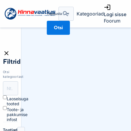
Kategooriad
Täpsusta
Logi sisse
Foorum
Otsi
Filtrid
Otsi
kategooriast
Laoseisuga
tooted
Toote- ja
pakkumise
infost
Tootjad