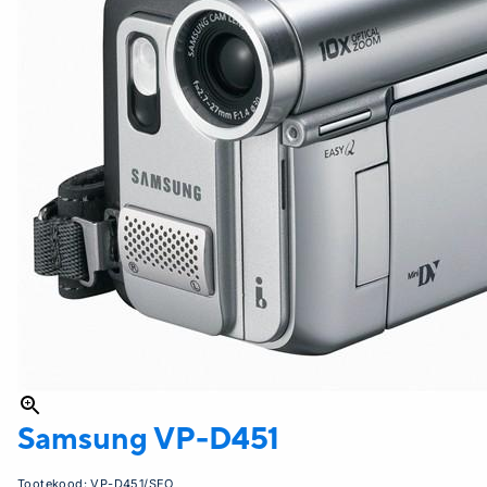
Samsung
VP-D451
Tootekood:
VP-D451/SEO