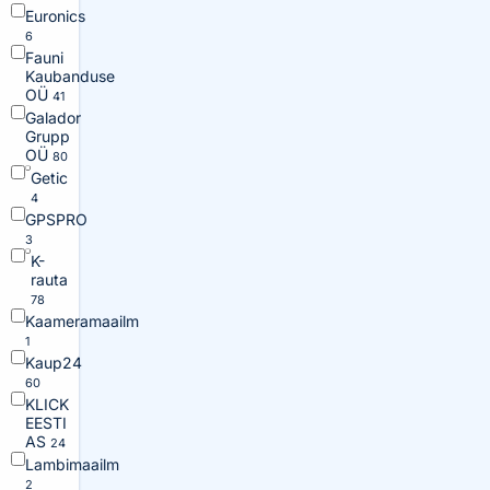
Euronics
6
Fauni
Kaubanduse
OÜ
41
Galador
Grupp
OÜ
80
Getic
4
GPSPRO
3
K-
rauta
78
Kaameramaailm
1
Kaup24
60
KLICK
EESTI
AS
24
Lambimaailm
2