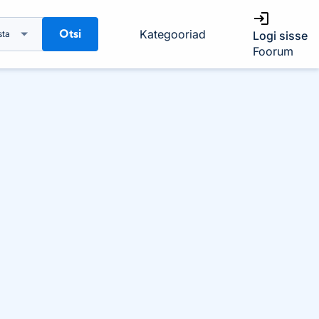
Otsi
Kategooriad
sta
Logi sisse
Foorum