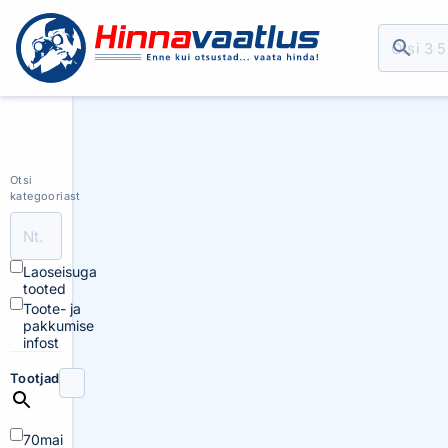
Otsi
kategooriast
Laoseisuga
tooted
Toote- ja
pakkumise
infost
Tootjad
70mai