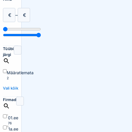
€
–
€
Tüübi
järgi
Määratlemata
2
Vali kõik
Firmad
01.ee
76
1a.ee