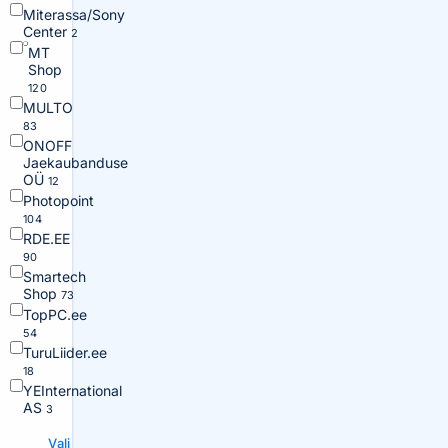
Miterassa/Sony
Center
2
MT
Shop
120
MULTO
83
ONOFF
Jaekaubanduse
OÜ
12
Photopoint
104
RDE.EE
90
Smartech
Shop
73
TopPC.ee
54
TuruLiider.ee
18
YEInternational
AS
3
Vali