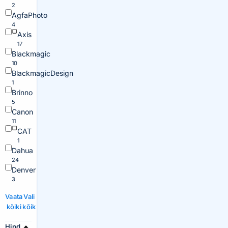
2
AgfaPhoto
4
Axis
17
Blackmagic
10
BlackmagicDesign
1
Brinno
5
Canon
11
CAT
1
Dahua
24
Denver
3
Vaata
Vali
kõiki
kõik
Hind