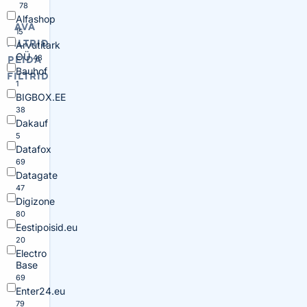
78
Alfashop
AVA
15
FILTRID
Arvutitark
OÜ
48
PEIDA
Bauhof
FILTRID
1
BIGBOX.EE
38
Dakauf
5
Datafox
69
Datagate
47
Digizone
80
Eestipoisid.eu
20
Electro
Base
69
Enter24.eu
79