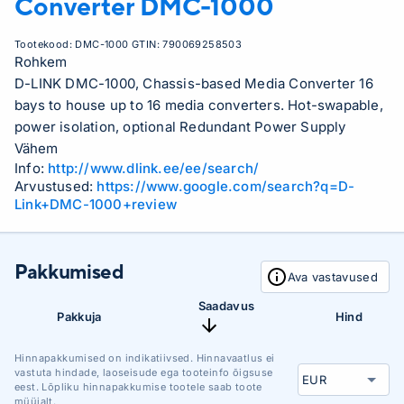
Converter
DMC-1000
Tootekood:
DMC-1000
GTIN:
790069258503
Rohkem
D-LINK DMC-1000, Chassis-based Media Converter 16
bays to house up to 16 media converters. Hot-swapable,
power isolation, optional Redundant Power Supply
Vähem
Info:
http://www.dlink.ee/ee/search/
Arvustused:
https://www.google.com/search?q=D-
Link+DMC-1000+review
Pakkumised
Ava vastavused
Saadavus
Pakkuja
Hind
Hinnapakkumised on indikatiivsed. Hinnavaatlus ei
vastuta hindade, laoseisude ega tooteinfo õigsuse
eest. Lõpliku hinnapakkumise tootele saab toote
müüjalt.