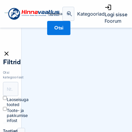
Kategooriad
Täpsusta
Logi sisse
Foorum
Otsi
Filtrid
Otsi
kategooriast
Laoseisuga
tooted
Toote- ja
pakkumise
infost
Tootjad