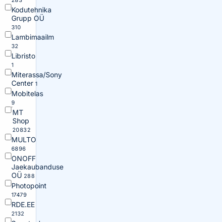
283
Kodutehnika
Grupp OÜ
310
Lambimaailm
32
Libristo
1
Miterassa/Sony
Center
1
Mobitelas
9
MT
Shop
20832
MULTO
6896
ONOFF
Jaekaubanduse
OÜ
288
Photopoint
17479
RDE.EE
2132