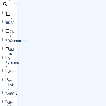
-
2
1IDEA
2
2N
1
3DConnexion
1
3M
16
4D
Systems
73
4World
1
A-
LAN
26
AAEON
1
AB-