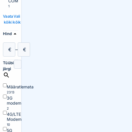
COM
1
Vaata
Vali
kõiki
kõik
Hind
€
–
€
Tüübi
järgi
Määratlemata
2313
3G
modem
2
4G/LTE
Modem
10
5G