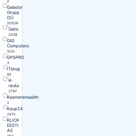
2
Galador
Grupp
OÜ
20636
Getic
2038
GIG
Computers
1332
GPSPRO
3
ITshop
83
K-
rauta
2797
Kaameramaailm
2
Kaup24
2472
KLICK
EESTI
AS