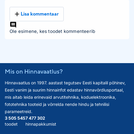
Lisa kommentaar
Ole esimene, kes toodet kommenteerib
Mis on Hinnavaatlus?
Hinnavaatlus on 1997. aastast tegutsev Eesti kapitalil põhinev,
Eesti vanim ja suurim hinnainfot edastav hinnavõrdlusportaal,
mis aitab leida erinevaid arvutitehnika, koduelektroonika,
fototehnika tooteid ja võrrelda nende hindu ja tehnilisi
parameetreid.
3 505 545
7 477 302
toodet
hinnapakkumist