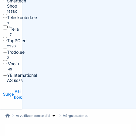
Smartech
Shop
14580
Teleskoobid.ee
3
Telia
7
TopPC.ee
2396
Trodo.ee
2
Voolu
49
YEInternational
AS
5053
Vali
Sulge
kõik
Arvutikomponendid
Võrguseadmed