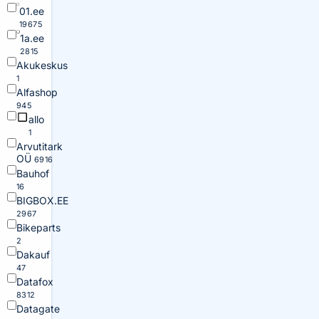
01.ee
19675
1a.ee
2815
Akukeskus
1
Alfashop
945
allo
1
Arvutitark
OÜ
6916
Bauhof
16
BIGBOX.EE
2967
Bikeparts
2
Dakauf
47
Datafox
8312
Datagate