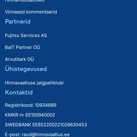
Viimased kommentaarid
Partnerid
Fujitsu Services AS
BaIT Partner OÜ
Arvutitark OÜ
Ühistegevused
Hinnavaatluse jalgpalliklubi
Kontaktid
Registrikood: 10934689
KMKR nr EE100940002
SWEDBANK EE852200221026630453
E-post:
raud@hinnavaatlus.ee