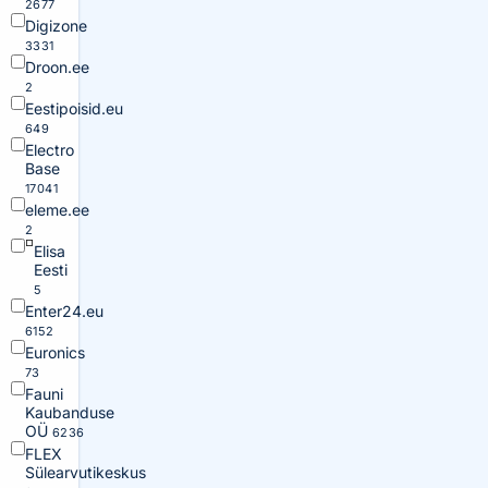
2677
Digizone
3331
Droon.ee
2
Eestipoisid.eu
649
Electro
Base
17041
eleme.ee
2
Elisa
Eesti
5
Enter24.eu
6152
Euronics
73
Fauni
Kaubanduse
OÜ
6236
FLEX
Sülearvutikeskus