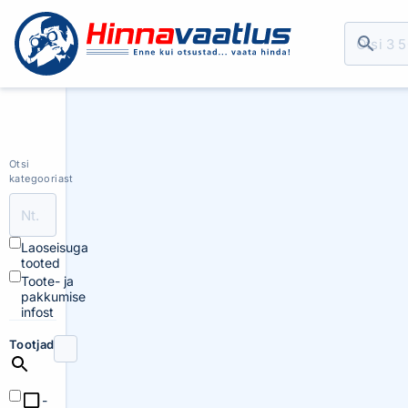
Otsi
kategooriast
Laoseisuga
tooted
Toote- ja
pakkumise
infost
Tootjad
-