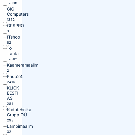
2038
GIG
Computers
1332
GPSPRO
3
ITshop
82
K-
rauta
2802
Kaameramaailm
2
Kaup24
2414
KLICK
EESTI
AS
281
Kodutehnika
Grupp OÜ
293
Lambimaailm
32