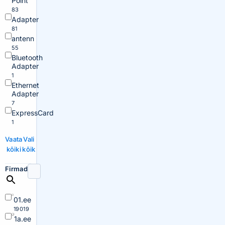
Point
83
Adapter
81
antenn
55
Bluetooth
Adapter
1
Ethernet
Adapter
7
ExpressCard
1
Vaata
Vali
kõiki
kõik
Firmad
01.ee
19019
1a.ee