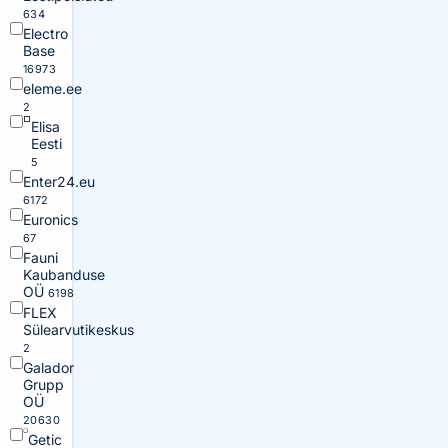
634
Electro
Base
16973
eleme.ee
2
Elisa
Eesti
5
Enter24.eu
6172
Euronics
67
Fauni
Kaubanduse
OÜ
6198
FLEX
Sülearvutikeskus
2
Galador
Grupp
OÜ
20630
Getic