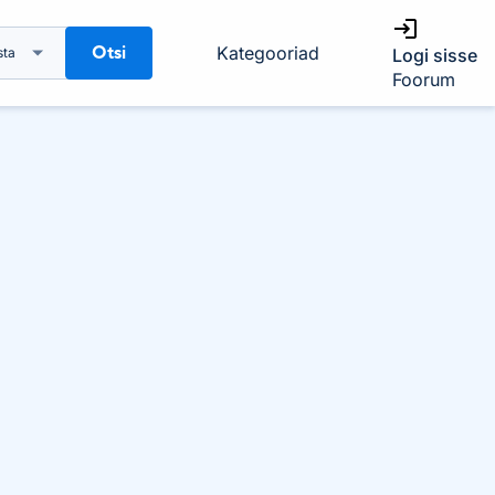
Otsi
Kategooriad
sta
Logi sisse
Foorum