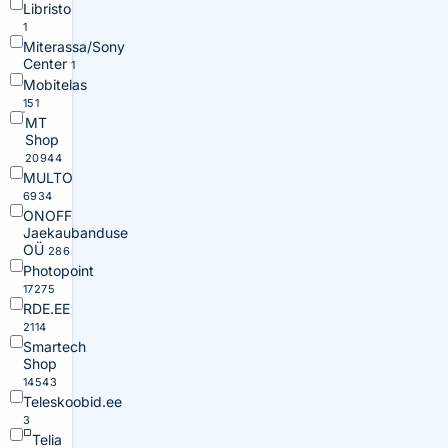
Libristo
1
Miterassa/Sony
Center
1
Mobitelas
151
MT
Shop
20944
MULTO
6934
ONOFF
Jaekaubanduse
OÜ
286
Photopoint
17275
RDE.EE
2114
Smartech
Shop
14543
Teleskoobid.ee
3
Telia