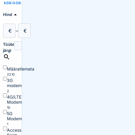
kõiki
kõik
Hind
€
–
€
Tüübi
järgi
Määratlemata
2210
3G
modem
2
4G/LTE
Modem
10
5G
Modem
1
Access