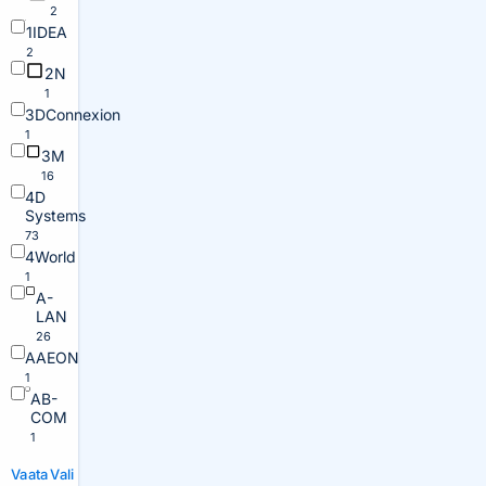
2
1IDEA
2
2N
1
3DConnexion
1
3M
16
4D
Systems
73
4World
1
A-
LAN
26
AAEON
1
AB-
COM
1
Vaata
Vali