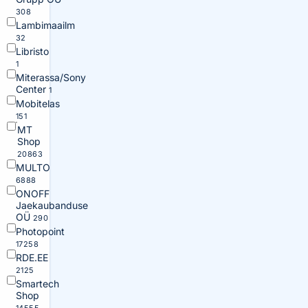
308
Lambimaailm
32
Libristo
1
Miterassa/Sony
Center
1
Mobitelas
151
MT
Shop
20863
MULTO
6888
ONOFF
Jaekaubanduse
OÜ
290
Photopoint
17258
RDE.EE
2125
Smartech
Shop