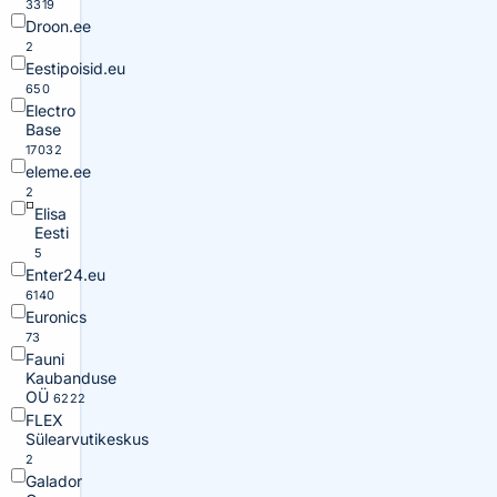
3319
Droon.ee
2
Eestipoisid.eu
650
Electro
Base
17032
eleme.ee
2
Elisa
Eesti
5
Enter24.eu
6140
Euronics
73
Fauni
Kaubanduse
OÜ
6222
FLEX
Sülearvutikeskus
2
Galador