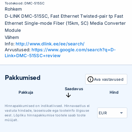
Tootekood:
DMC-515SC
Rohkem
D-LINK DMC-515SC, Fast Ethernet Twisted-pair tp Fast
Ethernet Single-mode Fiber (15km, SC) Media Converter
Module
Vähem
Info:
http://www.dlink.ee/ee/search/
Arvustused:
https://www.google.com/search?q=D-
Link+DMC-515SC+review
Pakkumised
Ava vastavused
Saadavus
Pakkuja
Hind
Hinnapakkumised on indikatiivsed. Hinnavaatlus ei
vastuta hindade, laoseisude ega tooteinfo õigsuse
eest. Lõpliku hinnapakkumise tootele saab toote
müüjalt.