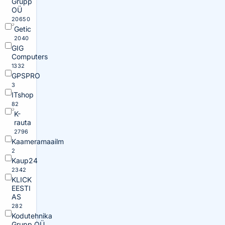
Grupp
OÜ
20650
Getic
2040
GIG
Computers
1332
GPSPRO
3
ITshop
82
K-
rauta
2796
Kaameramaailm
2
Kaup24
2342
KLICK
EESTI
AS
282
Kodutehnika
Grupp OÜ