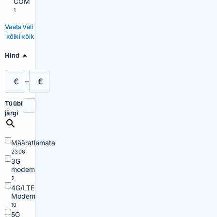
COM
1
Vaata
Vali
kõiki
kõik
Hind
€
–
€
Tüübi
järgi
Määratlemata
2306
3G
modem
2
4G/LTE
Modem
10
5G