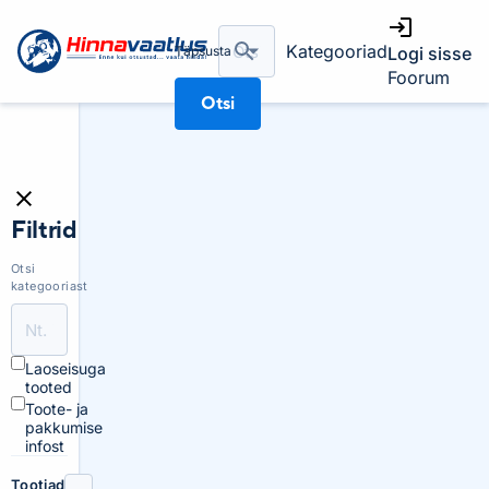
Kategooriad
Täpsusta
Logi sisse
Foorum
Otsi
Filtrid
Otsi
kategooriast
Laoseisuga
tooted
Toote- ja
pakkumise
infost
Tootjad