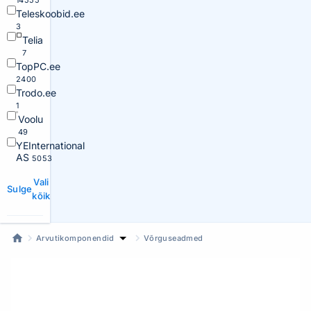
14555
Teleskoobid.ee
3
Telia
7
TopPC.ee
2400
Trodo.ee
1
Voolu
49
YEInternational
AS
5053
Vali
Sulge
kõik
Arvutikomponendid
Võrguseadmed