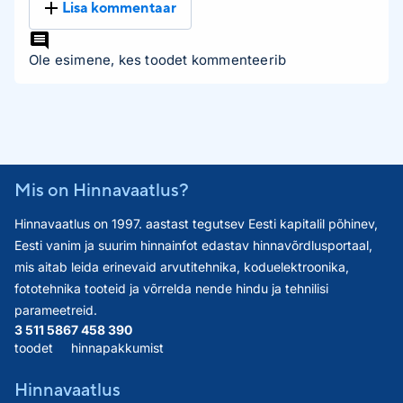
Lisa kommentaar
Ole esimene, kes toodet kommenteerib
Mis on Hinnavaatlus?
Hinnavaatlus on 1997. aastast tegutsev Eesti kapitalil põhinev,
Eesti vanim ja suurim hinnainfot edastav hinnavõrdlusportaal,
mis aitab leida erinevaid arvutitehnika, koduelektroonika,
fototehnika tooteid ja võrrelda nende hindu ja tehnilisi
parameetreid.
3 511 586
7 458 390
toodet
hinnapakkumist
Hinnavaatlus