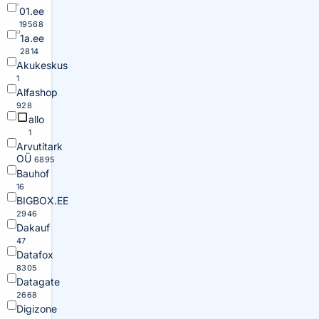
01.ee
19568
1a.ee
2814
Akukeskus
1
Alfashop
928
allo
1
Arvutitark
OÜ
6895
Bauhof
16
BIGBOX.EE
2946
Dakauf
47
Datafox
8305
Datagate
2668
Digizone