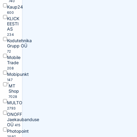
740
Kaup24
600
KLICK
EESTI
AS
234
Kodutehnika
Grupp OÜ
72
Mobile
Trade
208
Mobipunkt
147
MT
Shop
7028
MULTO
2793
ONOFF
Jaekaubanduse
OÜ
415
Photopoint
2597