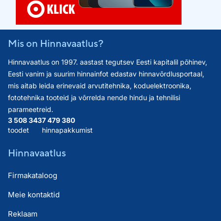
Mis on Hinnavaatlus?
Hinnavaatlus on 1997. aastast tegutsev Eesti kapitalil põhinev,
Eesti vanim ja suurim hinnainfot edastav hinnavõrdlusportaal,
mis aitab leida erinevaid arvutitehnika, koduelektroonika,
fototehnika tooteid ja võrrelda nende hindu ja tehnilisi
parameetreid.
3 508 343
7 479 380
toodet
hinnapakkumist
Hinnavaatlus
Firmakataloog
Meie kontaktid
Reklaam