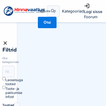
Kategooriad
Täpsusta
Logi sisse
Foorum
Otsi
Filtrid
Otsi
kategooriast
Laoseisuga
tooted
Toote- ja
pakkumise
infost
Tootjad