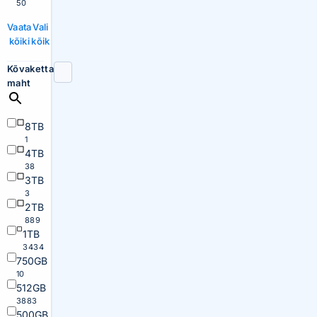
50
Vaata
Vali
kõiki
kõik
Kõvaketta
maht
8TB
1
4TB
38
3TB
3
2TB
889
1TB
3434
750GB
10
512GB
3883
500GB