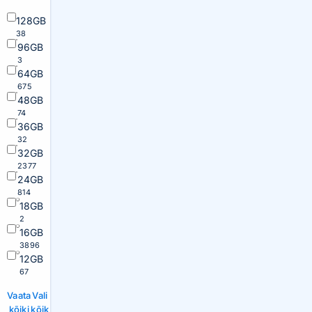
128GB
38
96GB
3
64GB
675
48GB
74
36GB
32
32GB
2377
24GB
814
18GB
2
16GB
3896
12GB
67
Vaata
Vali
kõiki
kõik