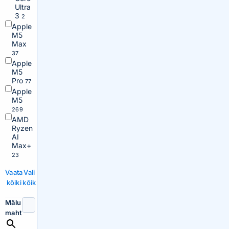
Ultra
3
2
Apple
M5
Max
37
Apple
M5
Pro
77
Apple
M5
269
AMD
Ryzen
AI
Max+
23
Vaata
Vali
kõiki
kõik
Mälu
maht