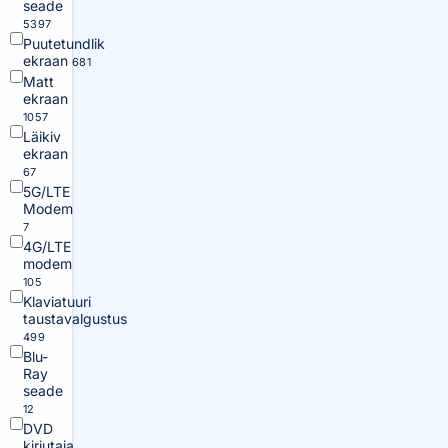
seade
5397
Puutetundlik
ekraan
681
Matt
ekraan
1057
Läikiv
ekraan
67
5G/LTE
Modem
7
4G/LTE
modem
105
Klaviatuuri
taustavalgustus
499
Blu-
Ray
seade
12
DVD
kirjutaja