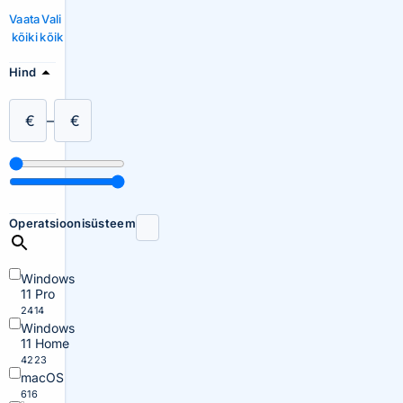
Vaata
Vali
kõiki
kõik
Hind
€
–
€
Operatsioonisüsteem
Windows
11 Pro
2414
Windows
11 Home
4223
macOS
616