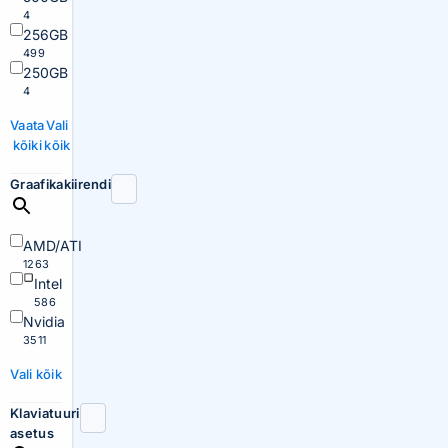
4
256GB
499
250GB
4
Vaata
Vali
kõiki
kõik
Graafikakiirendi
AMD/ATI
1263
Intel
586
Nvidia
3511
Vali kõik
Klaviatuuri
asetus