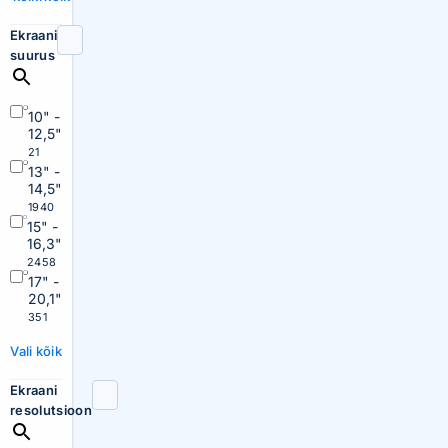
Ekraani
suurus
10" -
12,5"
21
13" -
14,5"
1940
15" -
16,3"
2458
17" -
20,1"
351
Vali kõik
Ekraani
resolutsioon