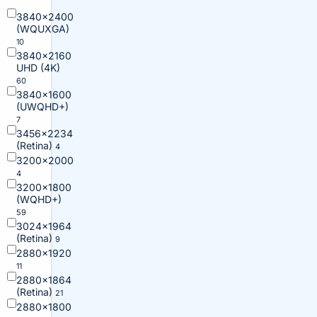
3840×2400
(WQUXGA)
10
3840×2160
UHD (4K)
60
3840×1600
(UWQHD+)
7
3456×2234
(Retina)
4
3200×2000
4
3200×1800
(WQHD+)
59
3024×1964
(Retina)
9
2880×1920
11
2880×1864
(Retina)
21
2880×1800