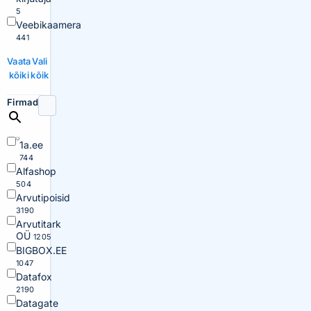
5
Veebikaamera
441
Vaata
Vali
kõiki
kõik
Firmad
1a.ee
744
Alfashop
504
Arvutipoisid
3190
Arvutitark
OÜ
1205
BIGBOX.EE
1047
Datafox
2190
Datagate