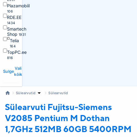
Plazamobiil
106
RDE.EE
1434
Smartech
Shop
1931
Telia
164
TopPC.ee
816
Vali
Sulge
kõik
Sülearvutid
Sülearvutid
Sülearvuti Fujitsu-Siemens
V2085 Pentium M Dothan
1,7GHz 512MB 60GB 5400RPM