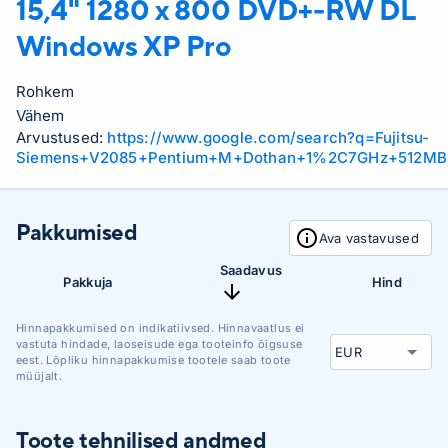
15,4" 1280 x 800 DVD+-RW DL
Windows XP Pro
Rohkem
Vähem
Arvustused:
https://www.google.com/search?q=Fujitsu-
Siemens+V2085+Pentium+M+Dothan+1%2C7GHz+512M
Pakkumised
Ava vastavused
Saadavus
Pakkuja
Hind
Hinnapakkumised on indikatiivsed. Hinnavaatlus ei
vastuta hindade, laoseisude ega tooteinfo õigsuse
eest. Lõpliku hinnapakkumise tootele saab toote
müüjalt.
Toote tehnilised andmed