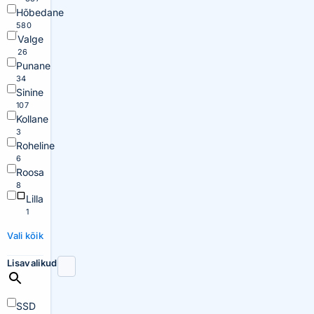
Hõbedane
580
Valge
26
Punane
34
Sinine
107
Kollane
3
Roheline
6
Roosa
8
Lilla
1
Vali kõik
Lisavalikud
SSD