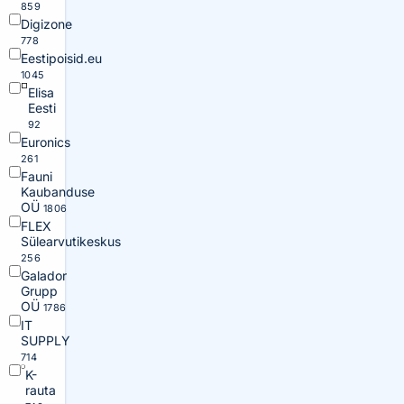
859
Digizone
778
Eestipoisid.eu
1045
Elisa
Eesti
92
Euronics
261
Fauni
Kaubanduse
OÜ
1806
FLEX
Sülearvutikeskus
256
Galador
Grupp
OÜ
1786
IT
SUPPLY
714
K-
rauta