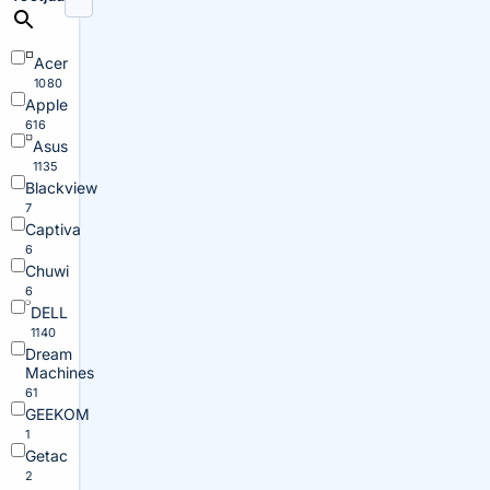
Acer
1080
Apple
616
Asus
1135
Blackview
7
Captiva
6
Chuwi
6
DELL
1140
Dream
Machines
61
GEEKOM
1
Getac
2