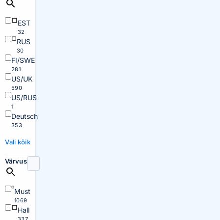
EST
32
RUS
30
FI/SWE
281
US/UK
590
US/RUS
1
Deutsch
353
Vali kõik
Värvus
Must
1069
Hall
337