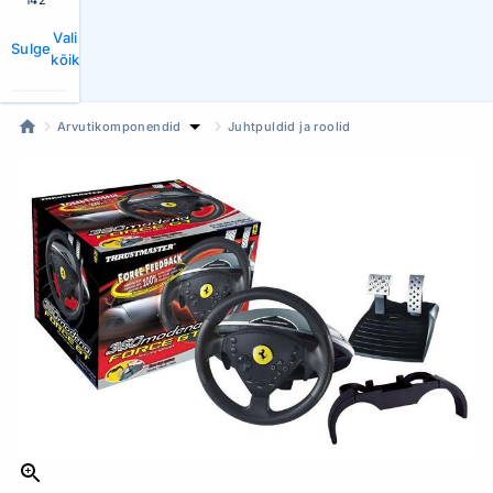
142
Vali
Sulge
kõik
Arvutikomponendid
Juhtpuldid ja roolid