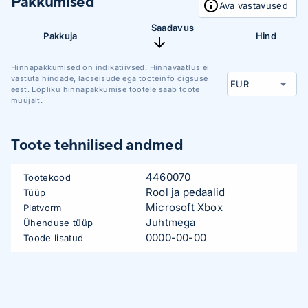
Pakkumised
Ava vastavused
Saadavus
Pakkuja
Hind
Hinnapakkumised on indikatiivsed. Hinnavaatlus ei
vastuta hindade, laoseisude ega tooteinfo õigsuse
eest. Lõpliku hinnapakkumise tootele saab toote
müüjalt.
Toote tehnilised andmed
4460070
Tootekood
Rool ja pedaalid
Tüüp
Microsoft Xbox
Platvorm
Juhtmega
Ühenduse tüüp
0000-00-00
Toode lisatud