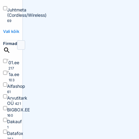
Juhtmeta
(Cordless/Wireless)
69
Vali kõik
Firmad
01.ee
217
1a.ee
103
Alfashop
61
Arvutitark
OÜ
421
BIGBOX.EE
160
Dakauf
1
Datafox