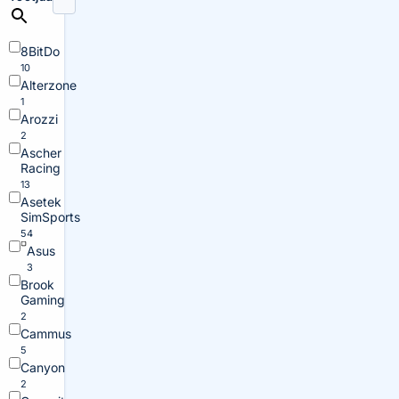
8BitDo
10
Alterzone
1
Arozzi
2
Ascher
Racing
13
Asetek
SimSports
54
Asus
3
Brook
Gaming
2
Cammus
5
Canyon
2