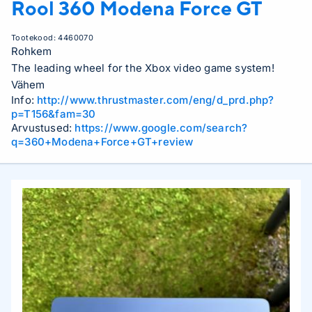
Rool
360 Modena Force GT
Tootekood:
4460070
Rohkem
The leading wheel for the Xbox video game system!
Vähem
Info:
http://www.thrustmaster.com/eng/d_prd.php?
p=T156&fam=30
Arvustused:
https://www.google.com/search?
q=360+Modena+Force+GT+review