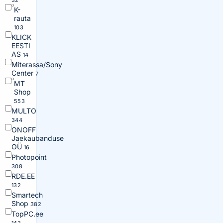
32
K-
rauta
103
KLICK
EESTI
AS
14
Miterassa/Sony
Center
7
MT
Shop
553
MULTO
344
ONOFF
Jaekaubanduse
OÜ
16
Photopoint
308
RDE.EE
132
Smartech
Shop
382
TopPC.ee