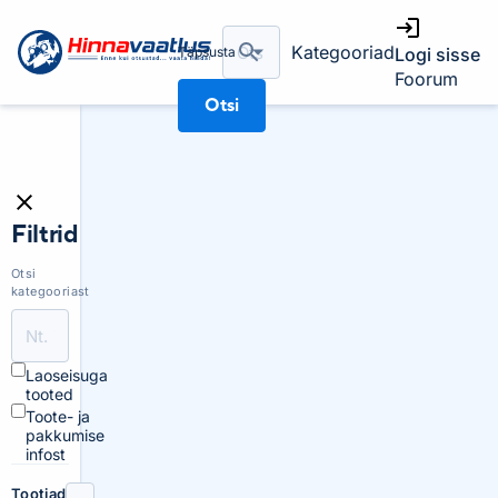
Kategooriad
Täpsusta
Logi sisse
Foorum
Otsi
Filtrid
Otsi
kategooriast
Laoseisuga
tooted
Toote- ja
pakkumise
infost
Tootjad