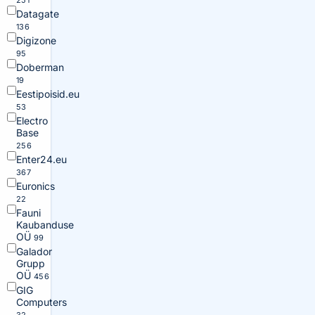
251
Datagate
136
Digizone
95
Doberman
19
Eestipoisid.eu
53
Electro
Base
256
Enter24.eu
367
Euronics
22
Fauni
Kaubanduse
OÜ
99
Galador
Grupp
OÜ
456
GIG
Computers