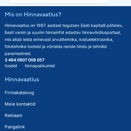
Mis on Hinnavaatlus?
Hinnavaatlus on 1997. aastast tegutsev Eesti kapitalil põhinev,
Eesti vanim ja suurim hinnainfot edastav hinnavõrdlusportaal,
mis aitab leida erinevaid arvutitehnika, koduelektroonika,
fototehnika tooteid ja võrrelda nende hindu ja tehnilisi
parameetreid.
3 494 090
7 008 057
toodet
hinnapakkumist
Hinnavaatlus
Firmakataloog
Meie kontaktid
Reklaam
Pangalink