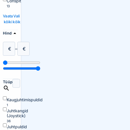
Conspit
13
Vaata
Vali
kõiki
kõik
Hind
€
–
€
Tüüp
Kaugjuhtimispuldid
1
Juhtkangid
(Joystick)
36
Juhtpuldid