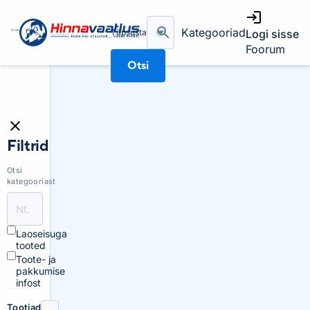
Kategooriad
Täpsusta
Logi sisse
Foorum
Otsi
Filtrid
Otsi
kategooriast
Laoseisuga
tooted
Toote- ja
pakkumise
infost
Tootjad