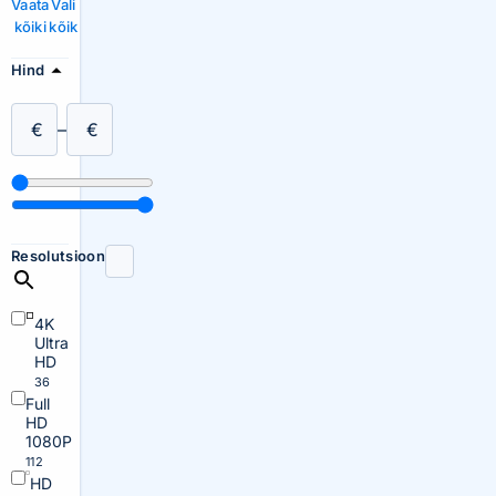
Vaata
Vali
kõiki
kõik
Hind
€
–
€
Resolutsioon
4K
Ultra
HD
36
Full
HD
1080P
112
HD