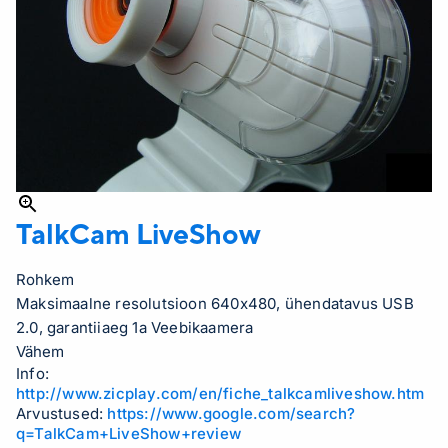
TalkCam LiveShow
Rohkem
Maksimaalne resolutsioon 640x480, ühendatavus USB
2.0, garantiiaeg 1a Veebikaamera
Vähem
Info:
http://www.zicplay.com/en/fiche_talkcamliveshow.htm
Arvustused:
https://www.google.com/search?
q=TalkCam+LiveShow+review