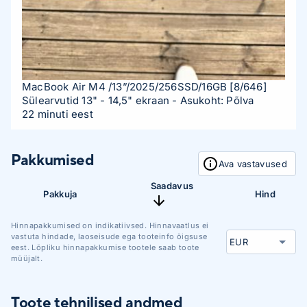
MacBook Air M4 /13”/2025/256SSD/16GB
[8/646]
Sülearvutid 13" - 14,5" ekraan
- Asukoht: Põlva
22 minuti eest
Pakkumised
Ava vastavused
Saadavus
Pakkuja
Hind
Hinnapakkumised on indikatiivsed. Hinnavaatlus ei
vastuta hindade, laoseisude ega tooteinfo õigsuse
eest. Lõpliku hinnapakkumise tootele saab toote
müüjalt.
Toote tehnilised andmed