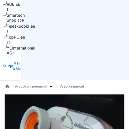
RDE.EE
8
Smartech
Shop
209
Teleskoobid.ee
1
TopPC.ee
80
YEInternational
AS
1
Vali
Sulge
kõik
Arvutikomponendid
Veebikaamerad