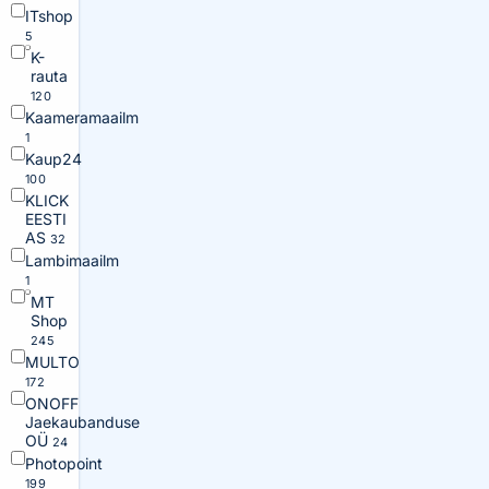
ITshop
5
K-
rauta
120
Kaameramaailm
1
Kaup24
100
KLICK
EESTI
AS
32
Lambimaailm
1
MT
Shop
245
MULTO
172
ONOFF
Jaekaubanduse
OÜ
24
Photopoint
199