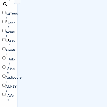
A4Tech
2
Acer
2
Acme
1
Alio
2
Arenti
1
Arlo
1
Asus
6
Audiocore
1
AUKEY
5
AVer
2