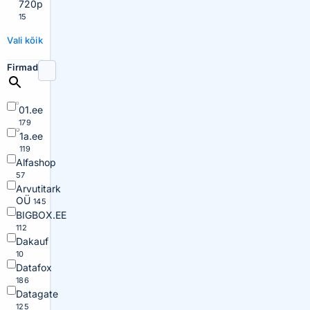
720p
15
Vali kõik
Firmad
01.ee
179
1a.ee
119
Alfashop
57
Arvutitark
OÜ
145
BIGBOX.EE
112
Dakauf
10
Datafox
186
Datagate
125