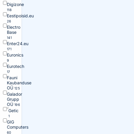
Digizone
118
Eestipoisid.eu
26
Electro
Base
141
Enter24.eu
171
Euronics
9
Eurotech
17
Fauni
Kaubanduse
OÜ
125
Galador
Grupp
OÜ
196
Getic
1
GIG
Computers
60