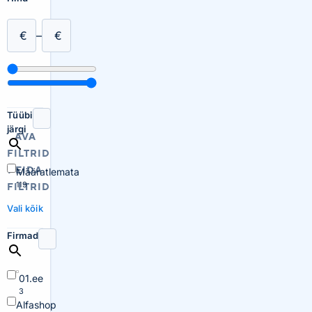
€
–
€
Tüübi
järgi
AVA
FILTRID
PEIDA
Määratlemata
119
FILTRID
Vali kõik
Firmad
01.ee
3
Alfashop