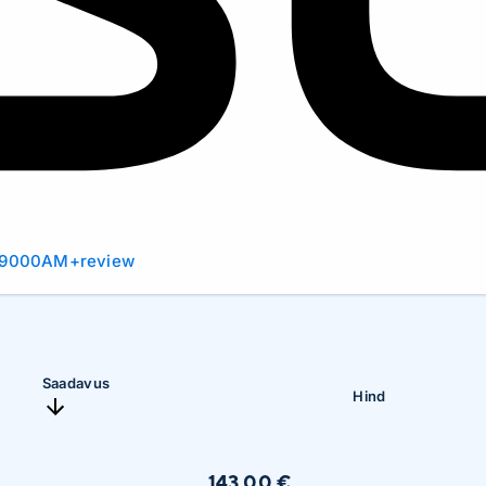
c+9000AM+review
Saadavus
Hind
143,00 €