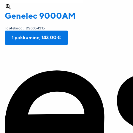
Genelec
9000AM
Tootekood:
IDS0054215
1
pakkumine,
143,00 €