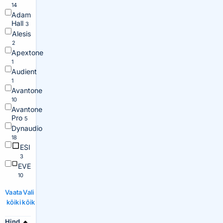
14
Adam
Hall
3
Alesis
2
Apextone
1
Audient
1
Avantone
10
Avantone
Pro
5
Dynaudio
18
ESI
3
EVE
10
Vaata
Vali
kõiki
kõik
Hind