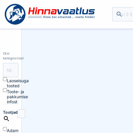
Otsi
kategooriast
Laoseisuga
tooted
Toote- ja
pakkumise
infost
Tootjad
Adam