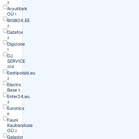
2
Arvutitark
OÜ
1
BIGBOX.EE
2
Datafox
2
Digizone
1
DJ
SERVICE
208
Eestipoisid.eu
2
Electro
Base
5
Enter24.eu
3
Euronics
6
Fauni
Kaubanduse
OÜ
2
Galador