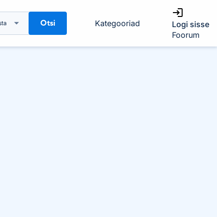
Otsi
Kategooriad
sta
Logi sisse
Foorum