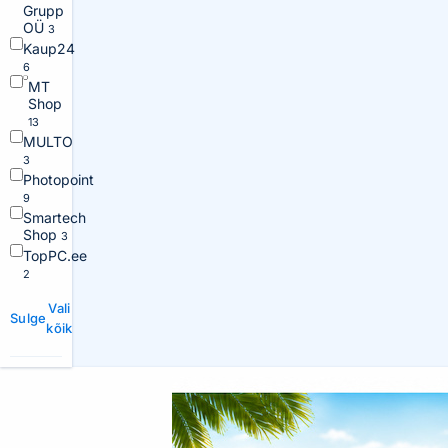
Grupp
OÜ
3
Kaup24
6
MT
Shop
13
MULTO
3
Photopoint
9
Smartech
Shop
3
TopPC.ee
2
Vali
Sulge
kõik