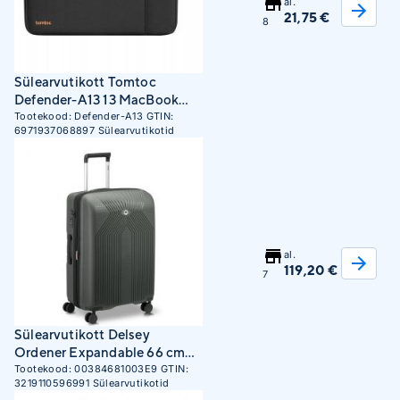
al.
21,75 €
8
Sülearvutikott Tomtoc
Defender-A13 13 MacBook
Case (Black)
Tootekood:
Defender-A13
GTIN:
6971937068897
Sülearvutikotid
al.
119,20 €
7
Sülearvutikott Delsey
Ordener Expandable 66 cm
matkalaukku, khaki
Tootekood:
00384681003E9
GTIN:
3219110596991
Sülearvutikotid