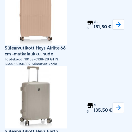
al.
151,50 €
6
Sülearvutikott Heys Airlite 66
cm -matkalaukku, nude
Tootekood:
10158-0136-26
GTIN:
665556050802
Sülearvutikotid
al.
135,50 €
6
Sülearvutikott Heys Earth