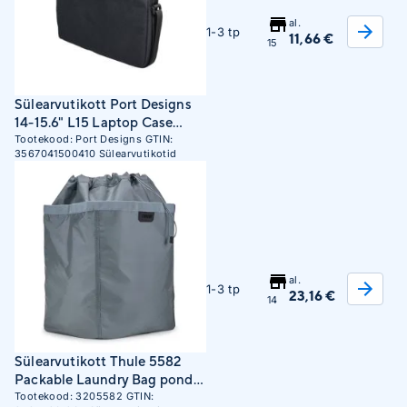
al.
1-3 tp
11,66 €
15
Sülearvutikott Port Designs
14-15.6" L15 Laptop Case
/150041
Tootekood:
Port Designs
GTIN:
3567041500410
Sülearvutikotid
al.
1-3 tp
23,16 €
14
Sülearvutikott Thule 5582
Packable Laundry Bag pond
gray
Tootekood:
3205582
GTIN: