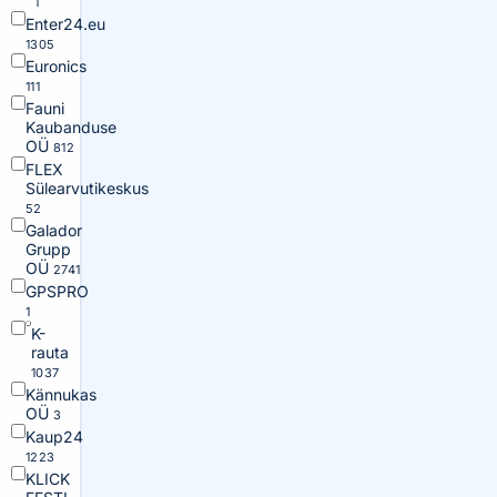
1
Enter24.eu
1305
Euronics
111
Fauni
Kaubanduse
OÜ
812
FLEX
Sülearvutikeskus
52
Galador
Grupp
OÜ
2741
GPSPRO
1
K-
rauta
1037
Kännukas
OÜ
3
Kaup24
1223
KLICK