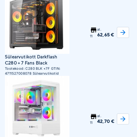
al.
62,65 €
11
Sülearvutikott Darkflash
C280 + 7 Fans Black
Tootekood:
C280 BLK +7F
GTIN:
4711527008078
Sülearvutikotid
al.
42,70 €
11