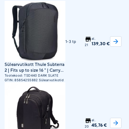
al.
1-3 tp
139,30 €
21
Sülearvutikott Thule Subterra
2 | Fits up to size 16 " | Carry-
on luggage | Dark Slate
Tootekood:
TSD440 DARK SLATE
GTIN:
85854255882
Sülearvutikotid
TSD440 DARK SLATE
al.
45,76 €
20