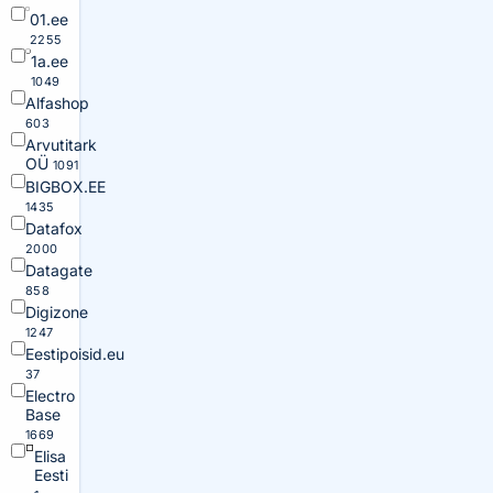
01.ee
2255
1a.ee
1049
Alfashop
603
Arvutitark
OÜ
1091
BIGBOX.EE
1435
Datafox
2000
Datagate
858
Digizone
1247
Eestipoisid.eu
37
Electro
Base
1669
Elisa
Eesti