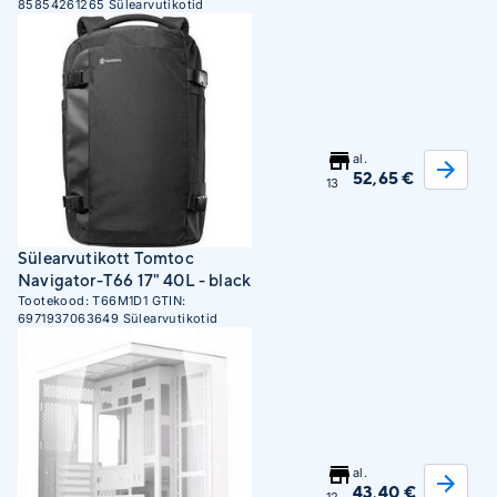
85854261265
Sülearvutikotid
al.
52,65 €
13
Sülearvutikott Tomtoc
Navigator-T66 17" 40L - black
Tootekood:
T66M1D1
GTIN:
6971937063649
Sülearvutikotid
al.
43,40 €