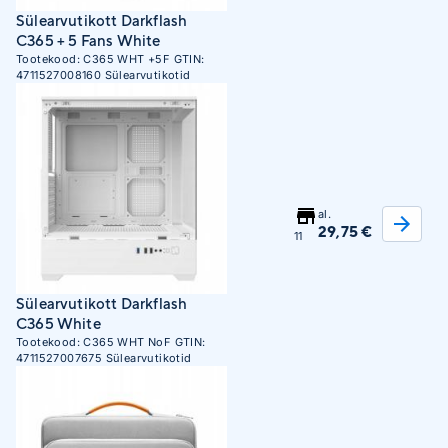
Sülearvutikott Darkflash
C365 + 5 Fans White
Tootekood:
C365 WHT +5F
GTIN:
4711527008160
Sülearvutikotid
al.
29,75 €
11
Sülearvutikott Darkflash
C365 White
Tootekood:
C365 WHT NoF
GTIN:
4711527007675
Sülearvutikotid