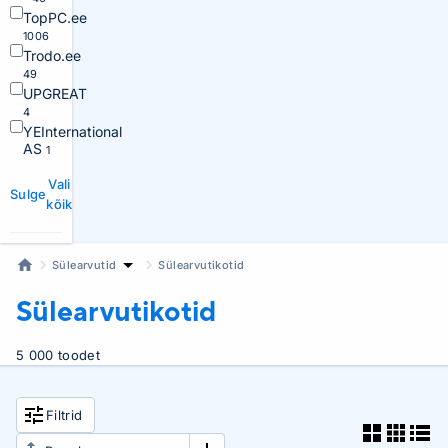
TopPC.ee
1006
Trodo.ee
49
UPGREAT
4
YEInternational
AS
1
Vali
Sulge
kõik
Sülearvutid
Sülearvutikotid
Sülearvutikotid
5 000 toodet
Filtrid