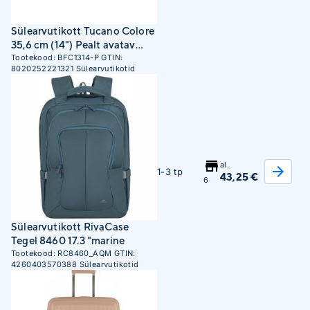
Sülearvutikott Tucano Colore
35,6 cm (14") Pealt avatav
kott Fuksia
Tootekood:
BFC1314-P
GTIN:
8020252221321
Sülearvutikotid
al.
1-3 tp
43,25 €
6
Sülearvutikott RivaCase
Tegel 8460 17.3 "marine
Tootekood:
RC8460_AQM
GTIN:
4260403570388
Sülearvutikotid