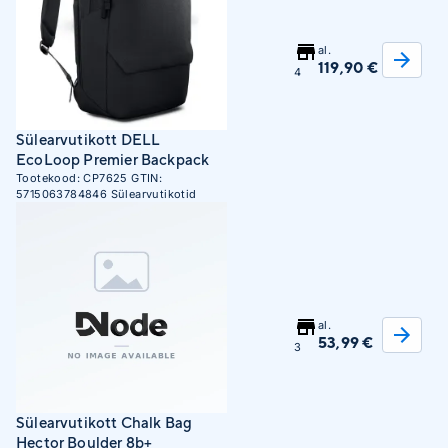
al.
119,90 €
4
Sülearvutikott DELL
EcoLoop Premier Backpack
Tootekood:
CP7625
GTIN:
5715063784846
Sülearvutikotid
al.
53,99 €
3
Sülearvutikott Chalk Bag
Hector Boulder 8b+