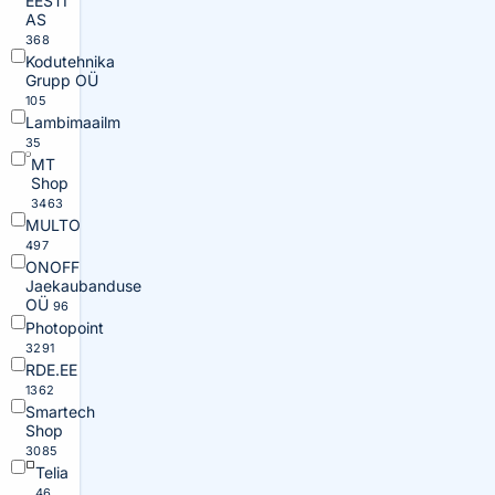
EESTI
AS
368
Kodutehnika
Grupp OÜ
105
Lambimaailm
35
MT
Shop
3463
MULTO
497
ONOFF
Jaekaubanduse
OÜ
96
Photopoint
3291
RDE.EE
1362
Smartech
Shop
3085
Telia
46