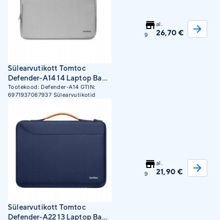
al.
26,70 €
9
Sülearvutikott Tomtoc
Defender-A14 14 Laptop Bag
(Gray)
Tootekood:
Defender-A14
GTIN:
6971937067937
Sülearvutikotid
al.
21,90 €
9
Sülearvutikott Tomtoc
Defender-A22 13 Laptop Bag