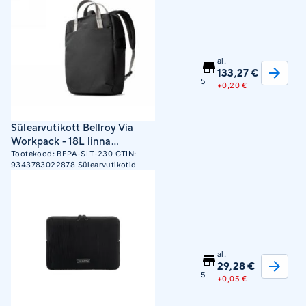
al.
133,27 €
5
+
0,20 €
Sülearvutikott Bellroy Via
Workpack - 18L linna
seljakott sülearvuti taskuga
Tootekood:
BEPA-SLT-230
GTIN:
9343783022878
Sülearvutikotid
(kiltkivi)
al.
29,28 €
5
+
0,05 €