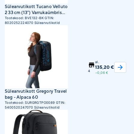
Sülearvutikott Tucano Velluto
2 33 cm (13") Varrukaümbris
Must
Tootekood:
BVE132-BK
GTIN:
8020252224070
Sülearvutikotid
al.
135,20 €
4
−0,06 €
Sülearvutikott Gregory Travel
bag - Alpaca 60
Tootekood:
SURGRGTPO0089
GTIN:
5400520247070
Sülearvutikotid