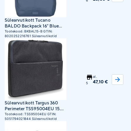
6
Sülearvutikott Tucano
BALDO Backpack 16" Blue
seljakott Sinine
Tootekood:
BKBAL15-B
GTIN:
8020252216761
Sülearvutikotid
Taaskasutatud
polüetüleentereftalaat (rPET)
al.
47,10 €
5
Sülearvutikott Targus 360
Perimeter TSS95004EU 15.6
", Ebony, Poly/PU, Sleeve
Tootekood:
TSS95004EU
GTIN:
5051794021844
Sülearvutikotid