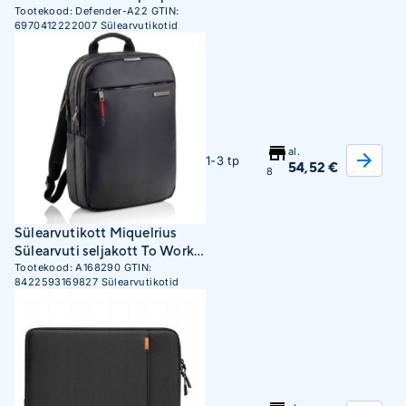
(Navy Blue)
Tootekood:
Defender-A22
GTIN:
6970412222007
Sülearvutikotid
al.
1-3 tp
54,52 €
8
Sülearvutikott Miquelrius
Sülearvuti seljakott To Work S
13l, 32×43×5.5cm must
Tootekood:
A168290
GTIN:
8422593169827
Sülearvutikotid
(A168290)