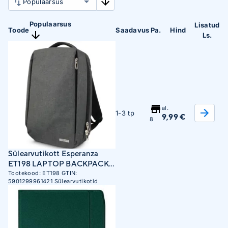
Populaarsus
Lisatud
Toode
Saadavus
Pa.
Hind
Ls.
al.
1-3 tp
9,99 €
8
Sülearvutikott Esperanza
ET198 LAPTOP BACKPACK
15.6
Tootekood:
ET198
GTIN:
5901299961421
Sülearvutikotid