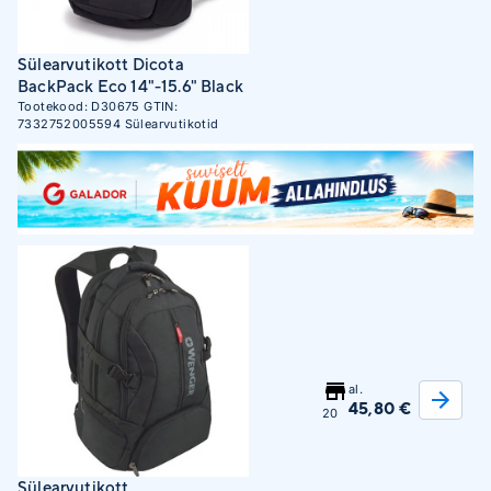
Sülearvutikott Dicota
BackPack Eco 14"-15.6" Black
Tootekood:
D30675
GTIN:
7332752005594
Sülearvutikotid
al.
45,80 €
20
Sülearvutikott