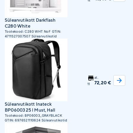
12
Sülearvutikott Darkflash
C280 White
Tootekood:
C280 WHT NoF
GTIN:
4711527007507
Sülearvutikotid
al.
72,20 €
11
Sülearvutikott Inateck
BP06003 25 l Must, Hall
Tootekood:
BP06003_GRAYBLACK
GTIN:
6976521110624
Sülearvutikotid