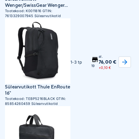
Wenger/SwissGear Wenger
Transit 16" 40cm Deluxe
Tootekood:
K0011816
GTIN:
7613329007945
Sülearvutikotid
Laptop Backpack black
(600636)
al.
76,00 €
1-3 tp
19
+
0,10 €
Sülearvutikott Thule EnRoute
16"
Tootekood:
TEBP5216BLACK
GTIN:
85854260459
Sülearvutikotid