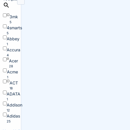
3mk
5
4smarts
5
Abbey
1
Accura
4
Acer
28
Acme
1
ACT
18
ADATA
1
Addison
12
Adidas
25