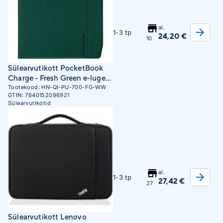
al.
1-3 tp
24,20 €
10
Sülearvutikott PocketBook
Charge - Fresh Green e-lugeri
kaaned 17,8 cm (7") Roheline
Tootekood:
HN-QI-PU-700-FG-WW
GTIN:
7640152096921
Sülearvutikotid
al.
1-3 tp
27,42 €
27
Sülearvutikott Lenovo