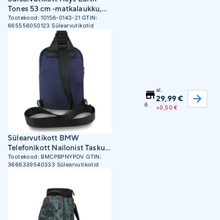
Tones 53 cm -matkalaukku,
beige
Tootekood:
10156-0143-21
GTIN:
665556050123
Sülearvutikotid
al.
29,99 €
6
+
0,50 €
Sülearvutikott BMW
Telefonikott Nailonist Tasku
ja Metallist Logoga Ristkott
Tootekood:
BMCPBPNYPOV
GTIN:
3666339540333
Sülearvutikotid
tumesinine