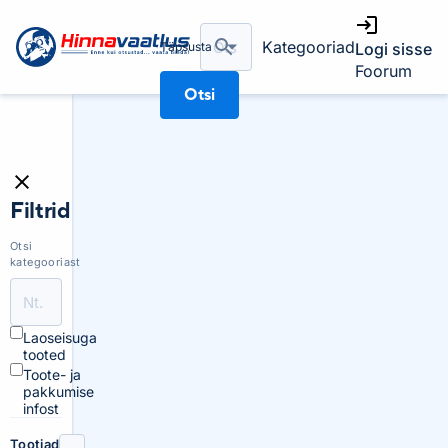
Kategooriad
Täpsusta
Logi sisse
Foorum
Otsi
Filtrid
Otsi
kategooriast
Laoseisuga
tooted
Toote- ja
pakkumise
infost
Tootjad