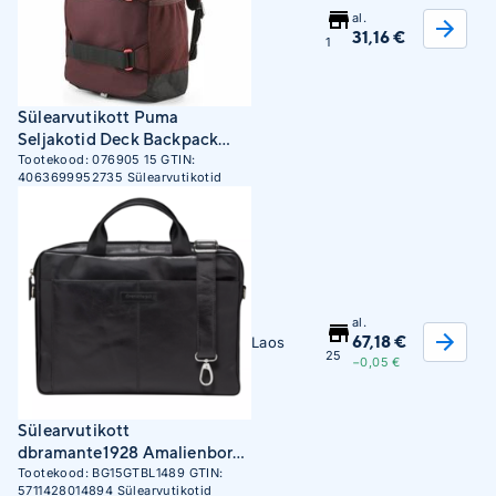
al.
31,16 €
1
Sülearvutikott Puma
Seljakotid Deck Backpack
Fudge Bordeaux
Tootekood:
076905 15
GTIN:
4063699952735
Sülearvutikotid
al.
67,18 €
Laos
25
−0,05 €
Sülearvutikott
dbramante1928 Amalienborg,
2nd gen, 15", must -
Tootekood:
BG15GTBL1489
GTIN:
5711428014894
Sülearvutikotid