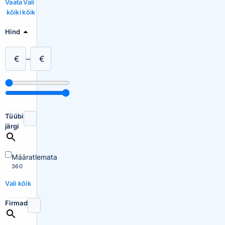
Vaata
Vali
kõiki
kõik
Hind
€
–
€
Tüübi
järgi
Määratlemata
360
Vali kõik
Firmad