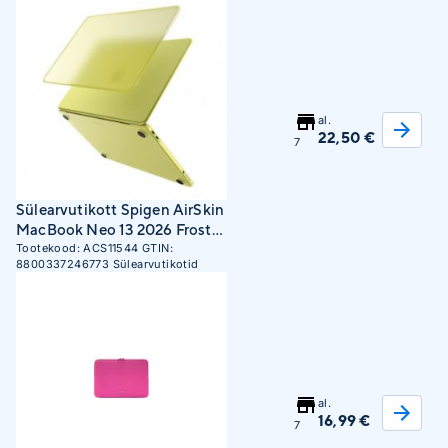
al.
22,50 €
7
Sülearvutikott Spigen AirSkin
MacBook Neo 13 2026 Frost
Citrus Hard Shell Case
Tootekood:
ACS11544
GTIN:
8800337246773
Sülearvutikotid
al.
16,99 €
7