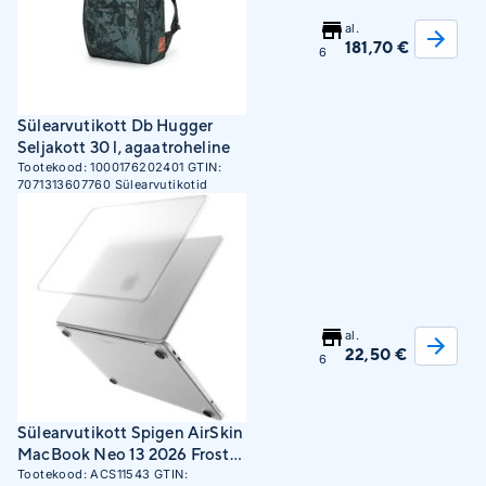
al.
181,70 €
6
Sülearvutikott Db Hugger
Seljakott 30 l, agaatroheline
Tootekood:
1000176202401
GTIN:
7071313607760
Sülearvutikotid
al.
22,50 €
6
Sülearvutikott Spigen AirSkin
MacBook Neo 13 2026 Frost
Clear Hard Shell Case
Tootekood:
ACS11543
GTIN: