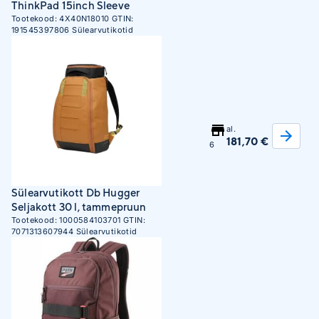
ThinkPad 15inch Sleeve
Tootekood:
4X40N18010
GTIN:
191545397806
Sülearvutikotid
al.
181,70 €
6
Sülearvutikott Db Hugger
Seljakott 30 l, tammepruun
Tootekood:
1000584103701
GTIN:
7071313607944
Sülearvutikotid