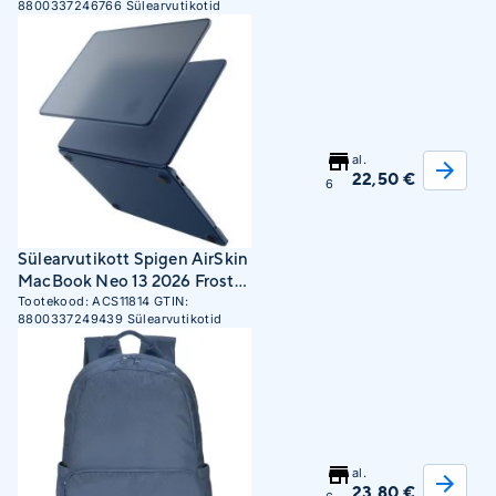
8800337246766
Sülearvutikotid
al.
22,50 €
6
Sülearvutikott Spigen AirSkin
MacBook Neo 13 2026 Frost
Indigo
Tootekood:
ACS11814
GTIN:
8800337249439
Sülearvutikotid
al.
23,80 €