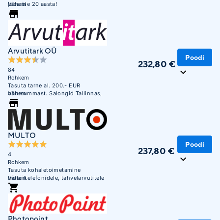
juba üle 20 aasta!
Vähem
Arvutitark OÜ
Poodi
232,80 €
84
Rohkem
Tasuta tarne al. 200.- EUR
ostusummast. Salongid Tallinnas,
Vähem
Tartus, Pärnus ja Narvas
MULTO
Poodi
237,80 €
4
Rohkem
Tasuta kohaletoimetamine
mobiiltelefonidele, tahvelarvutitele
Vähem
ja sülearvutitele alates 300 EUR-st
Unisendi pakiautomaatidesse
Photopoint