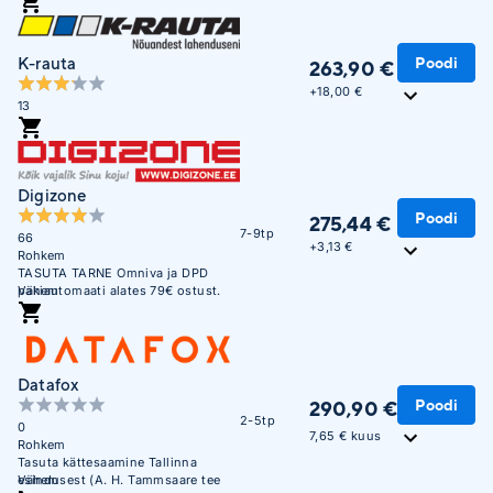
Poodi
K-rauta
263,90 €
+
18,00 €
13
Digizone
Poodi
275,44 €
7-9tp
66
+
3,13 €
Rohkem
TASUTA TARNE Omniva ja DPD
pakiautomaati alates 79€ ostust.
Vähem
Soodne järelmaks. Krediitkaardiga
makse võimalus. Üle 450 000
täidetud tellimuse. Usaldusväärne
veebikaubamaja juba aastast 2003.
Datafox
Poodi
290,90 €
2-5tp
0
7,65 € kuus
Rohkem
Tasuta kättesaamine Tallinna
esindusest (A. H. Tammsaare tee
Vähem