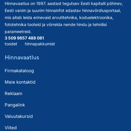
Hinnavaatlus on 1997. aastast tegutsev Eesti kapitalil põhinev,
Eesti vanim ja suurim hinnainfot edastav hinnavõrdlusportaal,
mis aitab leida erinevaid arvutitehnika, koduelektroonika,
fototehnika tooteid ja võrrelda nende hindu ja tehnilisi
parameetreid.
3 509 965
7 488 081
toodet
hinnapakkumist
Hinnavaatlus
Firmakataloog
Meie kontaktid
Reklaam
Pangalink
Valuutakursid
Viited