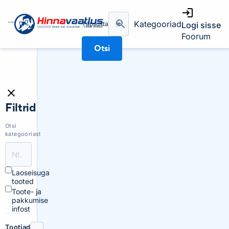
Kategooriad
Täpsusta
Logi sisse
Foorum
Otsi
Filtrid
Otsi
kategooriast
Laoseisuga
tooted
Toote- ja
pakkumise
infost
Tootjad