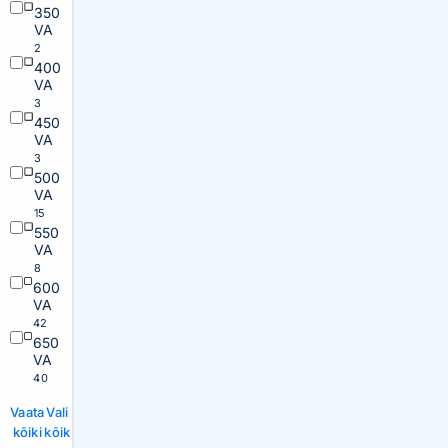
350
VA
2
400
VA
3
450
VA
3
500
VA
15
550
VA
8
600
VA
42
650
VA
40
Vaata
Vali
kõiki
kõik