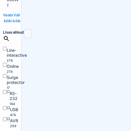
2
Vaata
Vali
kõiki
kõik
Lisavalikud
Line-
interactive
276
Online
274
Surge
protector
17
RS-
232
144
USB
474
AVR
299