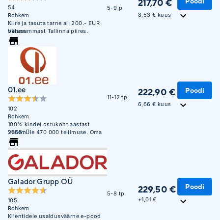
Poodi
217,70 €
54
5-9 p
8,53 € kuus
Rohkem
Kiire ja tasuta tarne al. 200.- EUR
ostusummast Tallinna piires.
Vähem
01.ee
Poodi
222,90 €
11-12 tp
6,66 € kuus
102
Rohkem
100% kindel ostukoht aastast
2005. Üle 470 000 tellimuse. Oma
Vähem
ladu 850m2.
Galador Grupp OÜ
Poodi
229,50 €
5-8 tp
+
1,01 €
105
Rohkem
Klientidele usaldusväärne e-pood