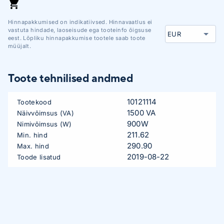
47). E-R 09:00 - 17:00
Hinnapakkumised on indikatiivsed. Hinnavaatlus ei
vastuta hindade, laoseisude ega tooteinfo õigsuse
eest. Lõpliku hinnapakkumise tootele saab toote
müüjalt.
Toote tehnilised andmed
10121114
Tootekood
1500 VA
Näivvõimsus (VA)
900W
Nimivõimsus (W)
211.62
Min. hind
290.90
Max. hind
2019-08-22
Toode lisatud