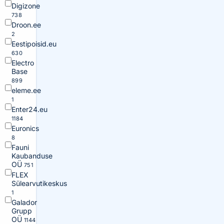
Digizone
738
Droon.ee
2
Eestipoisid.eu
630
Electro
Base
899
eleme.ee
1
Enter24.eu
1184
Euronics
8
Fauni
Kaubanduse
OÜ
751
FLEX
Sülearvutikeskus
1
Galador
Grupp
OÜ
1144