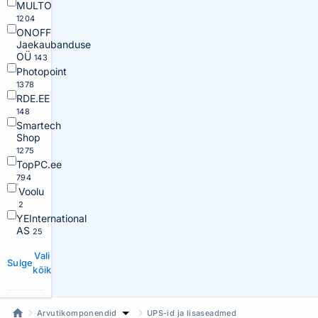
MULTO
1204
ONOFF
Jaekaubanduse
OÜ
143
Photopoint
1378
RDE.EE
148
Smartech
Shop
1275
TopPC.ee
794
Voolu
2
YEInternational
AS
25
Vali
Sulge
kõik
Arvutikomponendid
UPS-id ja lisaseadmed