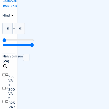
Vaata
Vali
kõiki
kõik
Hind
€
–
€
Näivvõimsus
(VA)
250
VA
4
300
VA
2
325
VA
1