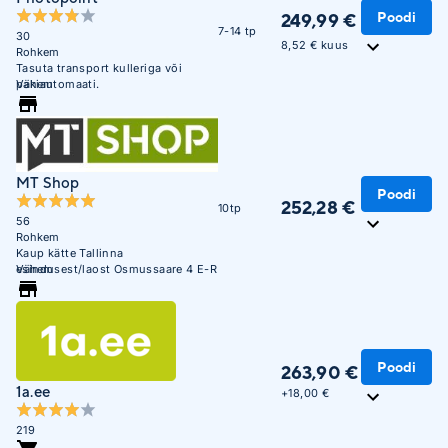
Poodi
249,99 €
7-14 tp
30
8,52 € kuus
Rohkem
Tasuta transport kulleriga või
pakiautomaati.
Vähem
MT Shop
Poodi
252,28 €
10tp
56
Rohkem
Kaup kätte Tallinna
esindusest/laost Osmussaare 4 E-R
Vähem
10:00 - 17:00
Poodi
263,90 €
1a.ee
+
18,00 €
219