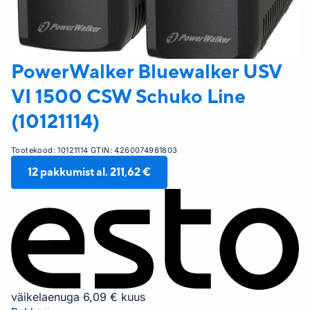
PowerWalker
Bluewalker USV
VI 1500 CSW Schuko Line
(10121114)
Tootekood:
10121114
GTIN:
4260074981803
12
pakkumist al.
211,62 €
väikelaenuga 6,09 € kuus