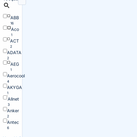
ABB
16
Aco
1
ACT
2
ADATA
2
AEG
1
Aerocool
4
AKYGA
1
Allnet
3
Anker
2
Antec
6