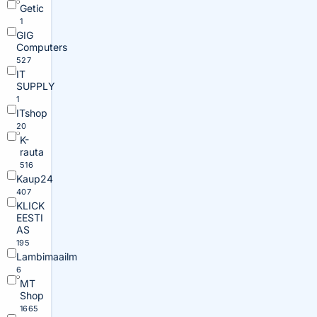
Getic
1
GIG
Computers
527
IT
SUPPLY
1
ITshop
20
K-
rauta
516
Kaup24
407
KLICK
EESTI
AS
195
Lambimaailm
6
MT
Shop
1665