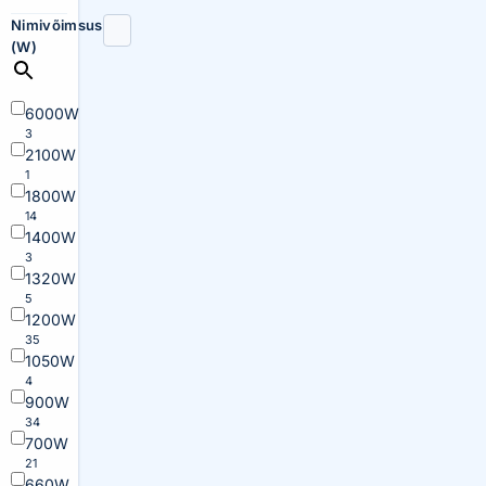
Nimivõimsus
(W)
6000W
3
2100W
1
1800W
14
1400W
3
1320W
5
1200W
35
1050W
4
900W
34
700W
21
660W