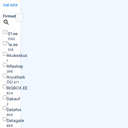
Vali kõik
Firmad
01.ee
1362
1a.ee
516
Akukeskus
1
Alfashop
396
Arvutitark
OÜ
871
BIGBOX.EE
624
Dakauf
2
Datafox
906
Datagate
869