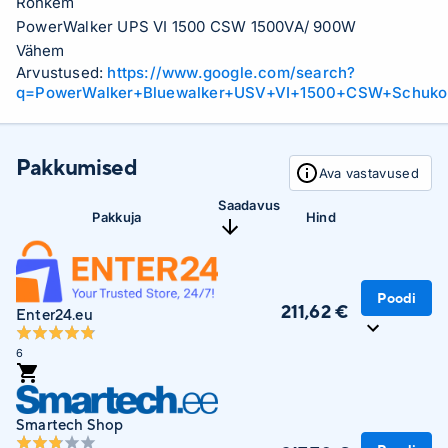
Rohkem
PowerWalker UPS VI 1500 CSW 1500VA/ 900W
Vähem
Arvustused:
https://www.google.com/search?
q=PowerWalker+Bluewalker+USV+VI+1500+CSW+Schuko
Pakkumised
Ava vastavused
Saadavus
Pakkuja
Hind
Poodi
211,62 €
Enter24.eu
6
Smartech Shop