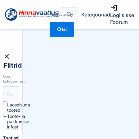
Kategooriad
Täpsusta
Logi sisse
Foorum
Otsi
Filtrid
Otsi
kategooriast
Laoseisuga
tooted
Toote- ja
pakkumise
infost
Tootjad