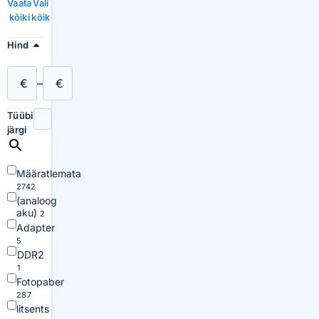
Vaata
Vali
kõiki
kõik
Hind
€
–
€
Tüübi
järgi
Määratlemata
2742
(analoog
aku)
2
Adapter
5
DDR2
1
Fotopaber
287
litsents