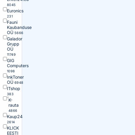
8045
Euronics
231
Fauni
Kaubanduse
OÜ
5666
Galador
Grupp
OÜ
11749
GIG
Computers
1098
InkToner
OÜ
6948
ITshop
383
K-
rauta
4866
Kaup24
2614
KLICK
EESTI