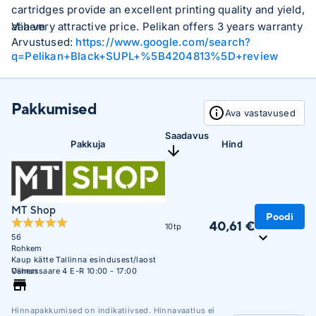
cartridges provide an excellent printing quality and yield,
at a very attractive price. Pelikan offers 3 years warranty
Vähem
Arvustused:
https://www.google.com/search?
on this product. Pelikan - We make the inks!For printers
q=Pelikan+Black+SUPL+%5B4204813%5D+review
DCP-9040CN, 9042CDN, 9045CDN, HL-4040CN,
4050CDN, 4050CDNLT, 4070CDW, MFC-9440CN,
9450CDN, 9840CDWCapacityBlack ISO (DIN A4) 5400
Pakkumised
Quantity (Pages)
Ava vastavused
Saadavus
Pakkuja
Hind
MT Shop
Poodi
40,61 €
10tp
56
Rohkem
Kaup kätte Tallinna esindusest/laost
Osmussaare 4 E-R 10:00 - 17:00
Vähem
Hinnapakkumised on indikatiivsed. Hinnavaatlus ei