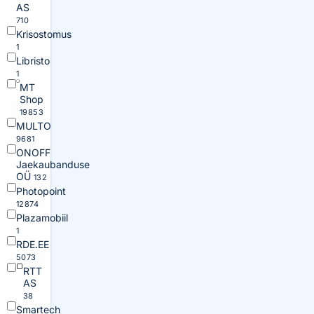
AS
710
Krisostomus
1
Libristo
1
MT
Shop
19853
MULTO
9681
ONOFF
Jaekaubanduse
OÜ
132
Photopoint
12874
Plazamobiil
1
RDE.EE
5073
RTT
AS
38
Smartech