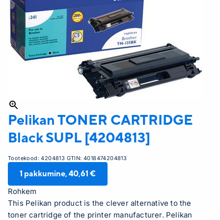
Pelikan
TONER CARTRIDGE
Black SUPL [4204813]
Tootekood:
4204813
GTIN:
4018474204813
1
pakkumine,
40,61 €
Rohkem
This Pelikan product is the clever alternative to the
toner cartridge of the printer manufacturer. Pelikan