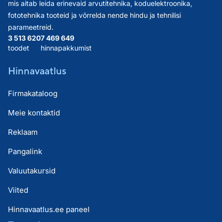
mis aitab leida erinevaid arvutitehnika, koduelektroonika,
fototehnika tooteid ja võrrelda nende hindu ja tehnilisi
parameetreid.
3 513 620
7 469 649
toodet
hinnapakkumist
Hinnavaatlus
Firmakataloog
Meie kontaktid
Reklaam
Pangalink
Valuutakursid
Viited
Hinnavaatlus.ee paneel