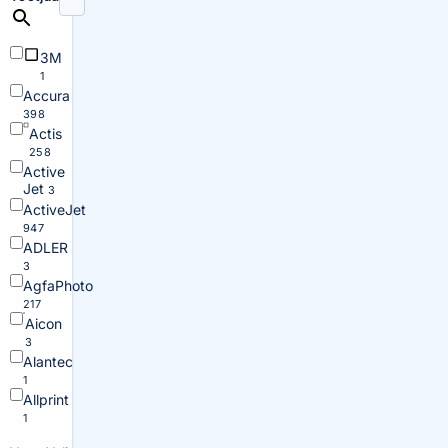
3M
1
Accura
398
Actis
258
Active
Jet
3
ActiveJet
947
ADLER
3
AgfaPhoto
217
Aicon
3
Alantec
1
Allprint
1