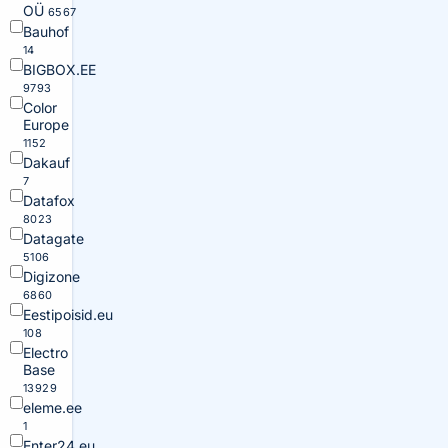
OÜ
6567
Bauhof
14
BIGBOX.EE
9793
Color
Europe
1152
Dakauf
7
Datafox
8023
Datagate
5106
Digizone
6860
Eestipoisid.eu
108
Electro
Base
13929
eleme.ee
1
Enter24.eu