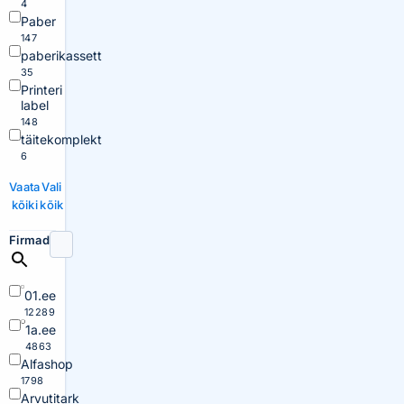
4
Paber
147
paberikassett
35
Printeri
label
148
täitekomplekt
6
Vaata
Vali
kõiki
kõik
Firmad
01.ee
12289
1a.ee
4863
Alfashop
1798
Arvutitark