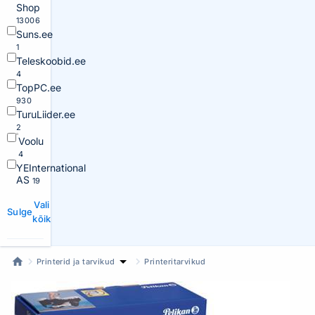
Shop
13006
Suns.ee
1
Teleskoobid.ee
4
TopPC.ee
930
TuruLiider.ee
2
Voolu
4
YEInternational
AS
19
Vali
Sulge
kõik
Printerid ja tarvikud
Printeritarvikud