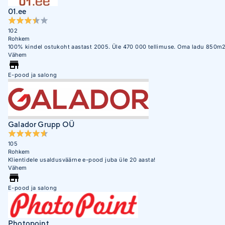
01.ee
102
Rohkem
100% kindel ostukoht aastast 2005. Üle 470 000 tellimuse. Oma ladu 850m2
Vähem
E-pood ja salong
Galador Grupp OÜ
105
Rohkem
Klientidele usaldusväärne e-pood juba üle 20 aasta!
Vähem
E-pood ja salong
Photopoint