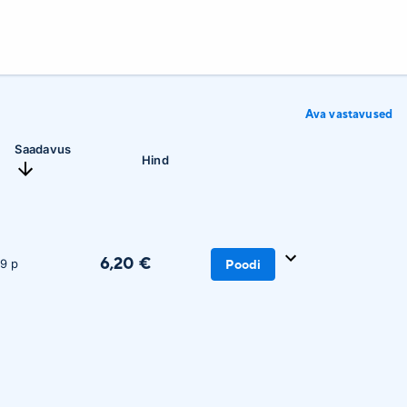
Ava vastavused
Saadavus
Hind
6,20 €
9 p
Poodi