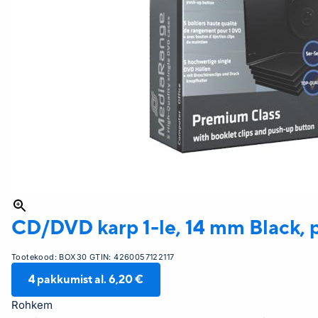
CD/DVD karp
1-le, 14 mm Black, 
Tootekood:
BOX30
GTIN:
4260057122117
4
pakkumist al.
6,20 €
Rohkem