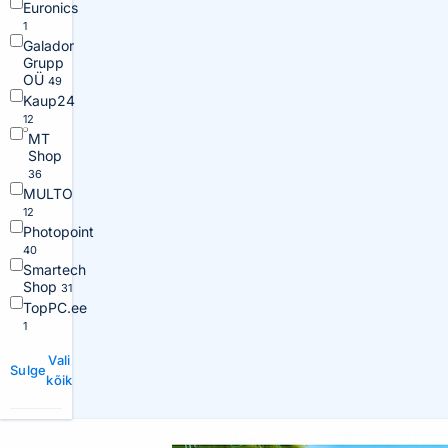
Euronics
1
Galador
Grupp
OÜ
49
Kaup24
12
MT
Shop
36
MULTO
12
Photopoint
40
Smartech
Shop
31
TopPC.ee
1
Vali
Sulge
kõik