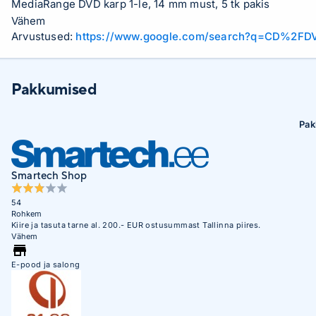
MediaRange DVD karp 1-le, 14 mm must, 5 tk pakis
Vähem
Arvustused:
https://www.google.com/search?q=CD%2FD
Pakkumised
Pak
Smartech Shop
54
Rohkem
Kiire ja tasuta tarne al. 200.- EUR ostusummast Tallinna piires.
Vähem
E-pood ja salong