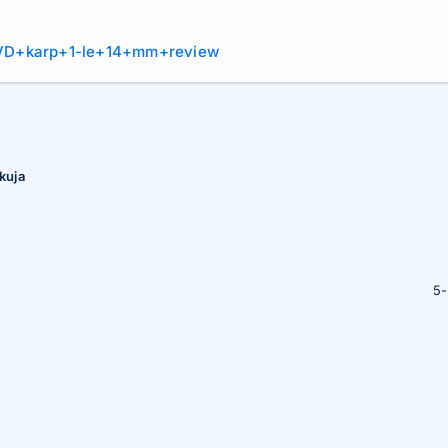
VD+karp+1-le+14+mm+review
kuja
5-