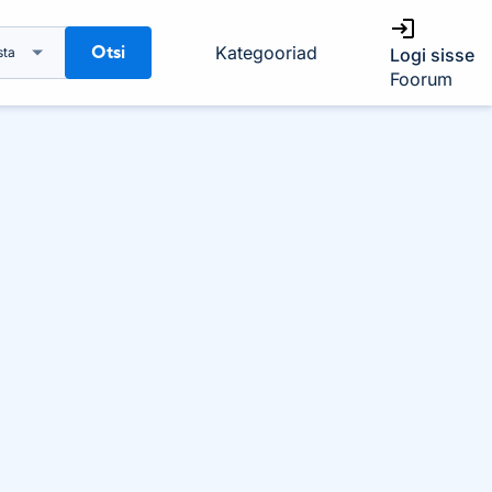
Otsi
Kategooriad
sta
Logi sisse
Foorum