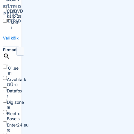
2
FILTRID
CD/DVD
PEIDA
karp
25
FILTRID
kott
1
Vali kõik
Firmad
01.ee
51
Arvutitark
OÜ
10
Datafox
1
Digizone
15
Electro
Base
6
Enter24.eu
10