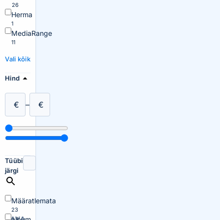
26
Herma
1
MediaRange
11
Vali kõik
Hind
€
–
€
Tüübi
järgi
Määratlemata
23
AVA
album