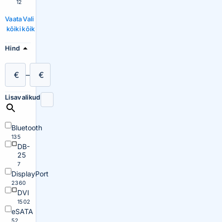
12
Vaata
Vali
kõiki
kõik
Hind
€
–
€
Lisavalikud
Bluetooth
135
DB-
25
7
DisplayPort
2360
DVI
1502
eSATA
52