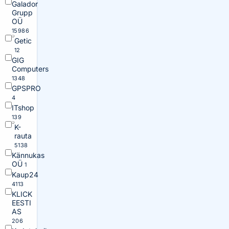
Galador
Grupp
OÜ
15986
Getic
12
GIG
Computers
1348
GPSPRO
4
ITshop
139
K-
rauta
5138
Kännukas
OÜ
1
Kaup24
4113
KLICK
EESTI
AS
206