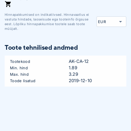
liikmetele on hind 4,99 €
Hinnapakkumised on indikatiivsed. Hinnavaatlus ei
vastuta hindade, laoseisude ega tooteinfo õigsuse
eest. Lõpliku hinnapakkumise tootele saab toote
müüjalt.
Toote tehnilised andmed
AK-CA-12
Tootekood
1.89
Min. hind
3.29
Max. hind
2019-12-10
Toode lisatud