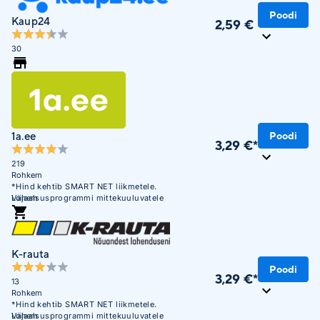
Poodi
Kaup24
2,59 €
30
1a.ee
Poodi
3,29 €*
219
Rohkem
*Hind kehtib SMART NET liikmetele.
Lojaalsusprogrammi mittekuuluvatele
Vähem
liikmetele on hind 4,99 €
K-rauta
Poodi
3,29 €*
13
Rohkem
*Hind kehtib SMART NET liikmetele.
Lojaalsusprogrammi mittekuuluvatele
Vähem