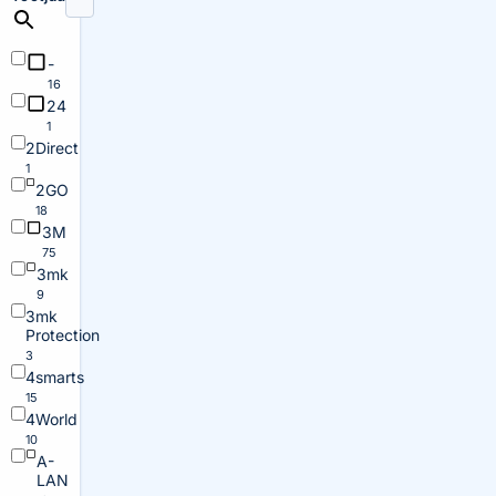
-
16
24
1
2Direct
1
2GO
18
3M
75
3mk
9
3mk
Protection
3
4smarts
15
4World
10
A-
LAN