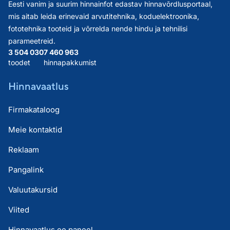
Eesti vanim ja suurim hinnainfot edastav hinnavõrdlusportaal,
mis aitab leida erinevaid arvutitehnika, koduelektroonika,
fototehnika tooteid ja võrrelda nende hindu ja tehnilisi
parameetreid.
3 504 030
7 460 963
toodet
hinnapakkumist
Hinnavaatlus
Firmakataloog
Meie kontaktid
Reklaam
Pangalink
Valuutakursid
Viited
Hinnavaatlus.ee paneel