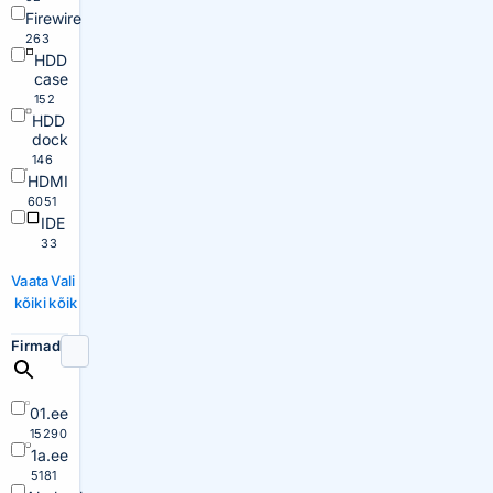
Firewire
263
HDD
case
152
HDD
dock
146
HDMI
6051
IDE
33
Vaata
Vali
kõiki
kõik
Firmad
01.ee
15290
1a.ee
5181