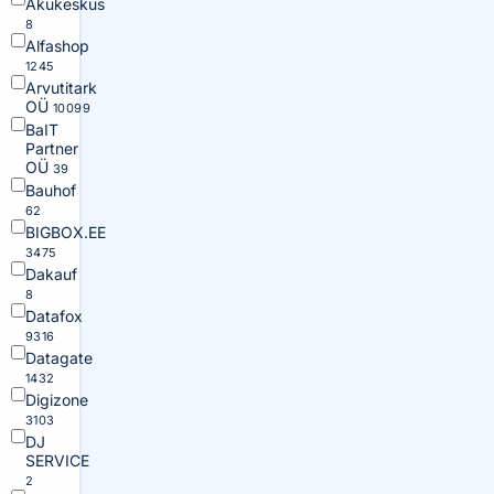
Akukeskus
8
Alfashop
1245
Arvutitark
OÜ
10099
BaIT
Partner
OÜ
39
Bauhof
62
BIGBOX.EE
3475
Dakauf
8
Datafox
9316
Datagate
1432
Digizone
3103
DJ
SERVICE
2