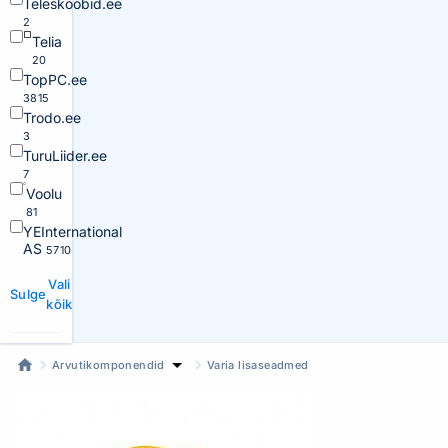
Teleskoobid.ee
2
Telia
20
TopPC.ee
3815
Trodo.ee
3
TuruLiider.ee
7
Voolu
81
YEInternational
AS
5710
Vali
Sulge
kõik
Arvutikomponendid
Varia lisaseadmed