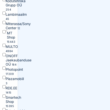
Kodutehnika
Grupp OÜ
254
Lambimaailm
45
Miterassa/Sony
Center
12
MT
Shop
15443
MULTO
4984
ONOFF
Jaekaubanduse
OÜ
184
Photopoint
17209
Plazamobiil
3
RDE.EE
1415
Smartech
Shop
15395