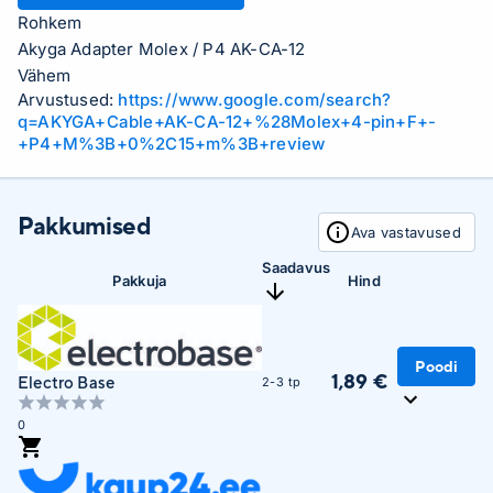
Rohkem
Akyga Adapter Molex / P4 AK-CA-12
Vähem
Arvustused:
https://www.google.com/search?
q=AKYGA+Cable+AK-CA-12+%28Molex+4-pin+F+-
+P4+M%3B+0%2C15+m%3B+review
Pakkumised
Ava vastavused
Saadavus
Pakkuja
Hind
Poodi
1,89 €
Electro Base
2-3 tp
0