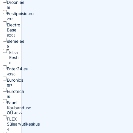
Droon.ee
16
Eestipoisid.eu
293
Electro
Base
8205
eleme.ee
9
Elisa
Eesti
6
Enter24.eu
4390
Euronics
157
Eurotech
15
Fauni
Kaubanduse
OÜ
4072
FLEX
Sülearvutikeskus
4