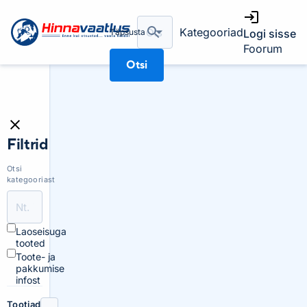
Kategooriad
Täpsusta
Logi sisse
Foorum
Otsi
Filtrid
Otsi
kategooriast
Laoseisuga
tooted
Toote- ja
pakkumise
infost
Tootjad