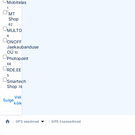
Mobitelas
1
MT
Shop
62
MULTO
6
ONOFF
Jaekaubanduse
OÜ
10
Photopoint
68
RDE.EE
5
Smartech
Shop
78
Vali
Sulge
kõik
GPS seadmed
GPS lisaseadmed