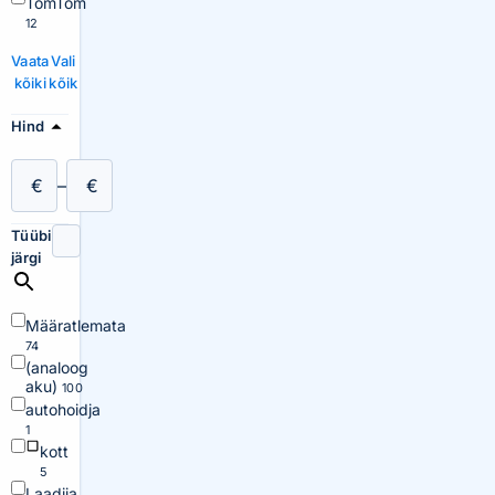
TomTom
12
Vaata
Vali
kõiki
kõik
Hind
€
–
€
Tüübi
järgi
Määratlemata
74
(analoog
aku)
100
autohoidja
1
kott
5
Laadija