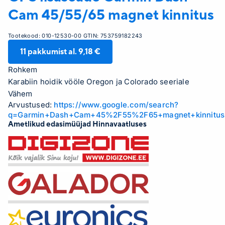
Cam 45/55/65 magnet kinnitus
Tootekood:
010-12530-00
GTIN:
753759182243
11
pakkumist al.
9,18 €
Rohkem
Karabiin hoidik vööle Oregon ja Colorado seeriale
Vähem
Arvustused:
https://www.google.com/search?
q=Garmin+Dash+Cam+45%2F55%2F65+magnet+kinnitus
Ametlikud edasimüüjad Hinnavaatluses