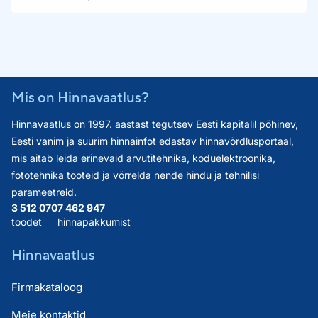
Mis on Hinnavaatlus?
Hinnavaatlus on 1997. aastast tegutsev Eesti kapitalil põhinev,
Eesti vanim ja suurim hinnainfot edastav hinnavõrdlusportaal,
mis aitab leida erinevaid arvutitehnika, koduelektroonika,
fototehnika tooteid ja võrrelda nende hindu ja tehnilisi
parameetreid.
3 512 070
7 462 947
toodet
hinnapakkumist
Hinnavaatlus
Firmakataloog
Meie kontaktid