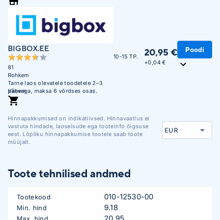
BIGBOX.EE
Poodi
20,95 €
10-15 TP.
+
0,04 €
81
Rohkem
Tarne laos olevatele toodetele 2–3
päevaga, maksa 6 võrdses osas.
Vähem
Hinnapakkumised on indikatiivsed. Hinnavaatlus ei
vastuta hindade, laoseisude ega tooteinfo õigsuse
eest. Lõpliku hinnapakkumise tootele saab toote
müüjalt.
Toote tehnilised andmed
010-12530-00
Tootekood
9.18
Min. hind
20.95
Max. hind