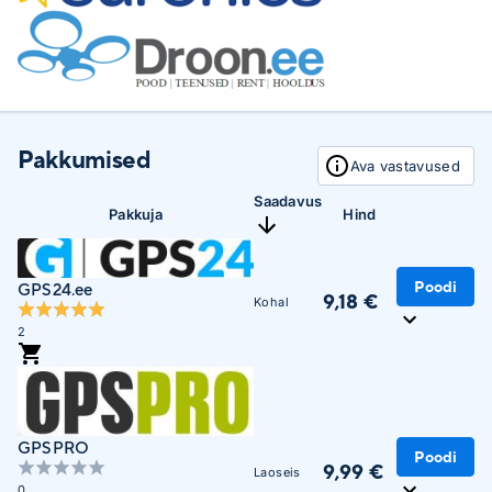
Pakkumised
Ava vastavused
Saadavus
Pakkuja
Hind
Poodi
GPS24.ee
9,18 €
Kohal
2
GPSPRO
Poodi
9,99 €
Laoseis
0