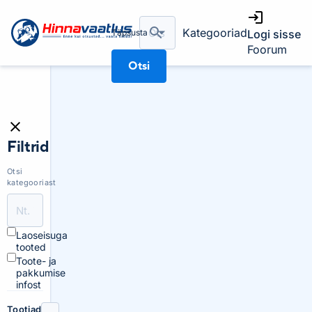
Kategooriad
Täpsusta
Logi sisse
Foorum
Otsi
Filtrid
Otsi
kategooriast
Laoseisuga
tooted
Toote- ja
pakkumise
infost
Tootjad