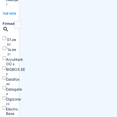
1
Vali kõik
Firmad
01.ee
62
1a.ee
21
Arvutitark
OÜ
4
BIGBOX.EE
5
Datafox
44
Datagate
4
Digizone
22
Electro
Base