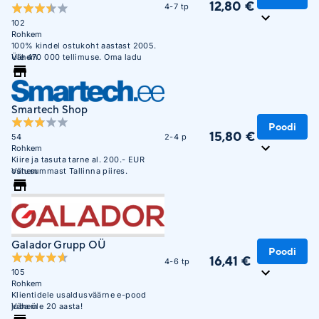
12,80 €
4-7 tp
102
Rohkem
100% kindel ostukoht aastast 2005.
Üle 470 000 tellimuse. Oma ladu
Vähem
850m2.
Smartech Shop
Poodi
15,80 €
54
2-4 p
Rohkem
Kiire ja tasuta tarne al. 200.- EUR
ostusummast Tallinna piires.
Vähem
Galador Grupp OÜ
Poodi
16,41 €
4-6 tp
105
Rohkem
Klientidele usaldusväärne e-pood
juba üle 20 aasta!
Vähem