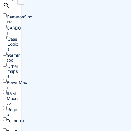
CameronSino
100
CARDO
1
Case
Logic
2
Garmin
300
Other
maps
5
PowerMax
1
RAM
Mount
22
Regio
4
Teltonika
3