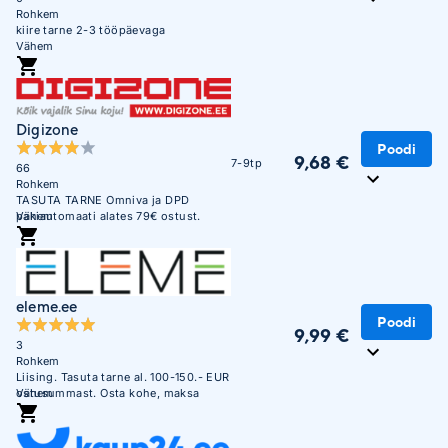
Rohkem
kiire tarne 2-3 tööpäevaga
Vähem
Digizone
Poodi
9,68 €
7-9tp
66
Rohkem
TASUTA TARNE Omniva ja DPD
pakiautomaati alates 79€ ostust.
Vähem
Soodne järelmaks. Krediitkaardiga
makse võimalus. Üle 450 000
täidetud tellimuse. Usaldusväärne
veebikaubamaja juba aastast 2003.
eleme.ee
Poodi
9,99 €
3
Rohkem
Liising. Tasuta tarne al. 100-150.- EUR
ostusummast. Osta kohe, maksa
Vähem
hiljem ; 0€ sissemakse, 0% intress.
0€ lisatasu eest.