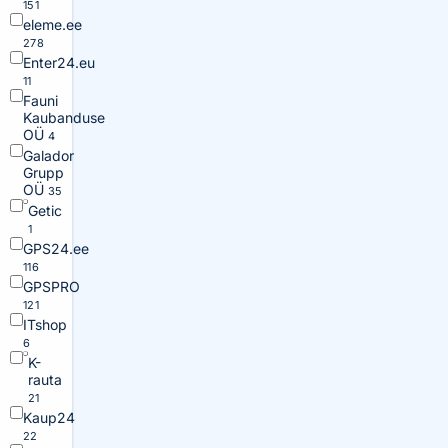
151
eleme.ee
278
Enter24.eu
11
Fauni
Kaubanduse
OÜ
4
Galador
Grupp
OÜ
35
Getic
1
GPS24.ee
116
GPSPRO
121
ITshop
6
K-
rauta
21
Kaup24
22