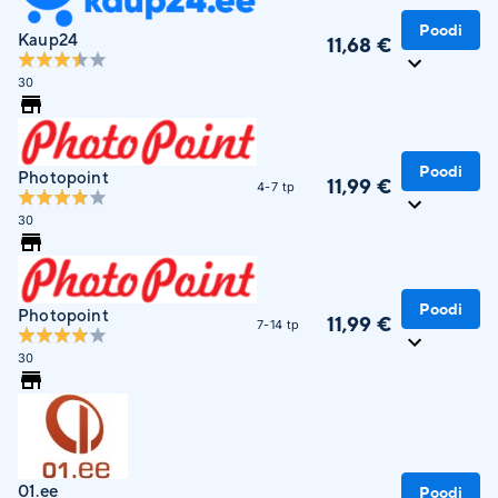
Poodi
Kaup24
11,68 €
30
Poodi
Photopoint
11,99 €
4-7 tp
30
Poodi
Photopoint
11,99 €
7-14 tp
30
01.ee
Poodi