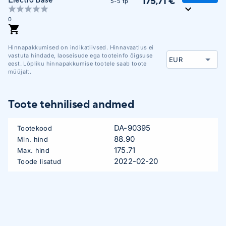
175,71 €
5-5 tp
0
Hinnapakkumised on indikatiivsed. Hinnavaatlus ei
vastuta hindade, laoseisude ega tooteinfo õigsuse
eest. Lõpliku hinnapakkumise tootele saab toote
müüjalt.
Toote tehnilised andmed
DA-90395
Tootekood
88.90
Min. hind
175.71
Max. hind
2022-02-20
Toode lisatud