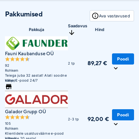
Pakkumised
Ava vastavused
Saadavus
Pakkuja
Hind
Fauni Kaubanduse OÜ
Poodi
89,27 €
2 tp
92
Rohkem
Teiega juba 32 aastat! Alati soodne
kaup, E-pood 24/7
Vähem
Galador Grupp OÜ
Poodi
92,00 €
2-3 tp
105
Rohkem
Klientidele usaldusväärne e-pood
juba üle 20 aasta!
Vähem