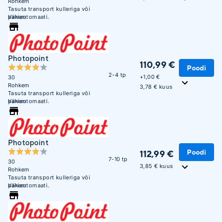
Rohkem
Tasuta transport kulleriga või
pakiautomaati.
Vähem
Photopoint
110,99 €
Poodi
2-4 tp
+
1,00 €
30
Rohkem
3,78 € kuus
Tasuta transport kulleriga või
pakiautomaati.
Vähem
Photopoint
Poodi
112,99 €
7-10 tp
30
3,85 € kuus
Rohkem
Tasuta transport kulleriga või
pakiautomaati.
Vähem