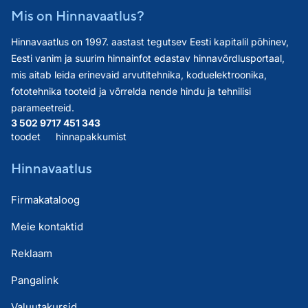
Mis on Hinnavaatlus?
Hinnavaatlus on 1997. aastast tegutsev Eesti kapitalil põhinev,
Eesti vanim ja suurim hinnainfot edastav hinnavõrdlusportaal,
mis aitab leida erinevaid arvutitehnika, koduelektroonika,
fototehnika tooteid ja võrrelda nende hindu ja tehnilisi
parameetreid.
3 502 971
7 451 343
toodet
hinnapakkumist
Hinnavaatlus
Firmakataloog
Meie kontaktid
Reklaam
Pangalink
Valuutakursid