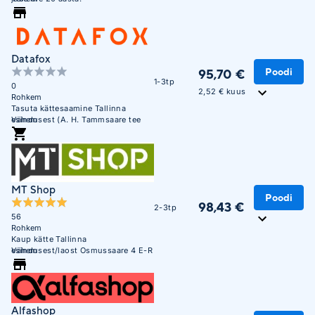
Datafox
Poodi
95,70 €
1-3tp
0
2,52 € kuus
Rohkem
Tasuta kättesaamine Tallinna
esindusest (A. H. Tammsaare tee
Vähem
47). E-R 09:00 - 17:00
MT Shop
Poodi
98,43 €
2-3tp
56
Rohkem
Kaup kätte Tallinna
esindusest/laost Osmussaare 4 E-R
Vähem
10:00 - 17:00
Alfashop