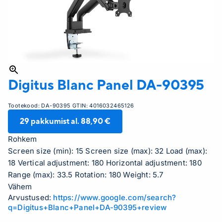
Digitus
Blanc Panel DA-90395
Tootekood:
DA-90395
GTIN:
4016032465126
29
pakkumist al.
88,90 €
Rohkem
Screen size (min): 15 Screen size (max): 32 Load (max):
18 Vertical adjustment: 180 Horizontal adjustment: 180
Range (max): 33.5 Rotation: 180 Weight: 5.7
Vähem
Arvustused:
https://www.google.com/search?
q=Digitus+Blanc+Panel+DA-90395+review