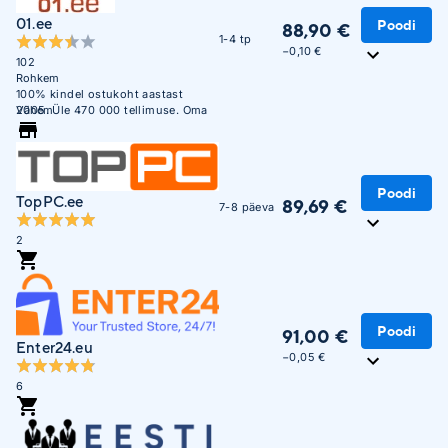
01.ee
Poodi
88,90 €
1-4 tp
−0,10 €
102
Rohkem
100% kindel ostukoht aastast
2005. Üle 470 000 tellimuse. Oma
Vähem
ladu 850m2.
Poodi
TopPC.ee
89,69 €
7-8 päeva
2
Poodi
91,00 €
Enter24.eu
−0,05 €
6