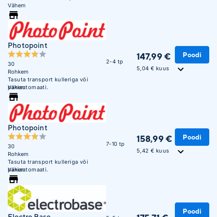
Vähem
Photopoint
Poodi
147,99 €
2-4 tp
30
5,04 € kuus
Rohkem
Tasuta transport kulleriga või
pakiautomaati.
Vähem
Photopoint
Poodi
158,99 €
7-10 tp
30
5,42 € kuus
Rohkem
Tasuta transport kulleriga või
pakiautomaati.
Vähem
Poodi
Electro Base