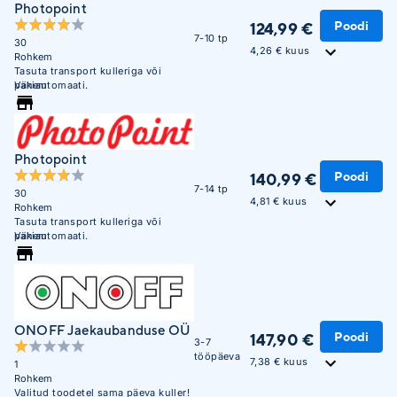
Photopoint
Poodi
124,99 €
7-10 tp
30
4,26 € kuus
Rohkem
Tasuta transport kulleriga või
pakiautomaati.
Vähem
Photopoint
Poodi
140,99 €
7-14 tp
30
4,81 € kuus
Rohkem
Tasuta transport kulleriga või
pakiautomaati.
Vähem
ONOFF Jaekaubanduse OÜ
Poodi
147,90 €
3-7
tööpäeva
7,38 € kuus
1
Rohkem
Valitud toodetel sama päeva kuller!