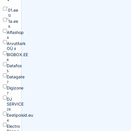
01.ee
12
1a.ee
9
Alfashop
4
Arvutitark
OÜ
8
BIGBOX.EE
6
Datafox
5
Datagate
7
Digizone
7
DJ
SERVICE
26
Eestipoisid.eu
4
Electro