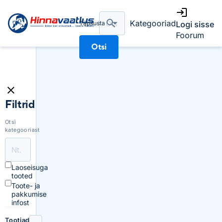
Kategooriad
Täpsusta
Logi sisse
Foorum
Otsi
Filtrid
Otsi
kategooriast
Laoseisuga
tooted
Toote- ja
pakkumise
infost
Tootjad