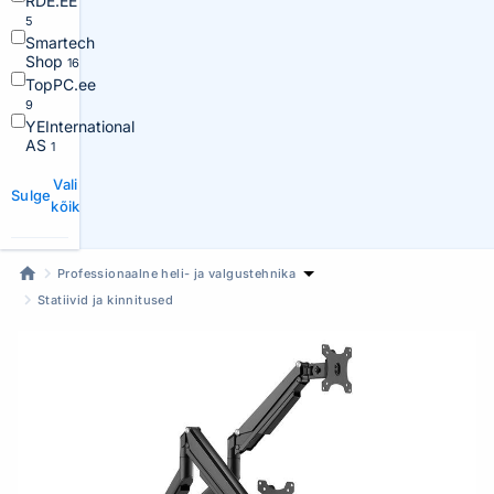
RDE.EE
5
Smartech
Shop
16
TopPC.ee
9
YEInternational
AS
1
Vali
Sulge
kõik
Professionaalne heli- ja valgustehnika
Statiivid ja kinnitused