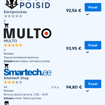
Poodi
92,56 €
Eestipoisid.eu
0
MULTO
Poodi
93,95 €
4
Rohkem
Tasuta kohaletoimetamine
mobiiltelefonidele, tahvelarvutitele
Vähem
ja sülearvutitele alates 300 EUR-st
Unisendi pakiautomaatidesse
Smartech Shop
Poodi
94,80 €
54
2-5 p
Rohkem
Kiire ja tasuta tarne al. 200.- EUR
ostusummast Tallinna piires.
Vähem