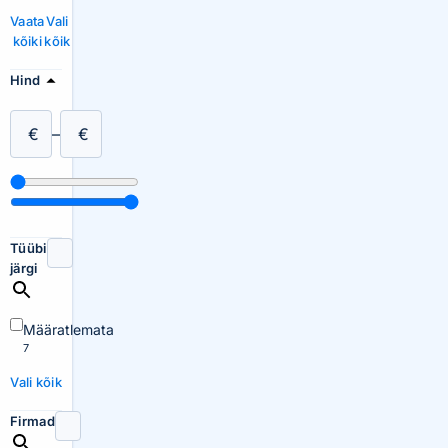
Vaata
Vali
kõiki
kõik
Hind
€
–
€
Tüübi
järgi
Määratlemata
7
Vali kõik
Firmad