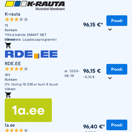
K-rauta
Poodi
96,15 €*
13
Rohkem
*Hind kehtib SMART NET
liikmetele. Lojaalsusprogrammi
Vähem
mittekuuluvatele liikmetele on hind
103,90 €
RDE.EE
Poodi
96,15 €
al. 2026-
185
08-19
−0,10 €
Rohkem
0% liising 16.03Eur kuni 6 kuud
Vähem
1a.ee
Poodi
96,40 €*