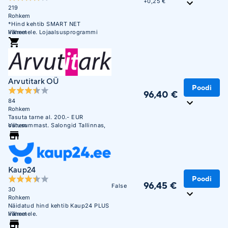
+
0,25 €
219
Rohkem
*Hind kehtib SMART NET
liikmetele. Lojaalsusprogrammi
Vähem
mittekuuluvatele liikmetele on hind
103,90 €
Arvutitark OÜ
Poodi
96,40 €
84
Rohkem
Tasuta tarne al. 200.- EUR
ostusummast. Salongid Tallinnas,
Vähem
Tartus, Pärnus ja Narvas
Kaup24
Poodi
96,45 €
False
30
Rohkem
Näidatud hind kehtib Kaup24 PLUS
liikmetele.
Vähem