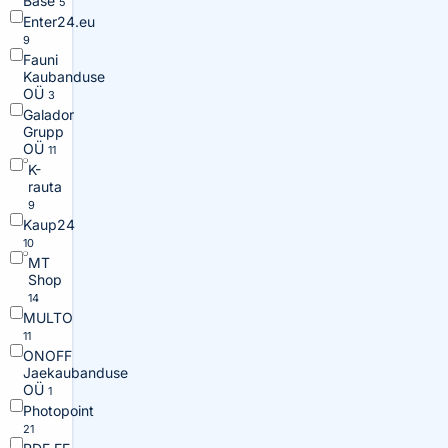
Base
5
Enter24.eu
9
Fauni
Kaubanduse
OÜ
3
Galador
Grupp
OÜ
11
K-
rauta
9
Kaup24
10
MT
Shop
14
MULTO
11
ONOFF
Jaekaubanduse
OÜ
1
Photopoint
21