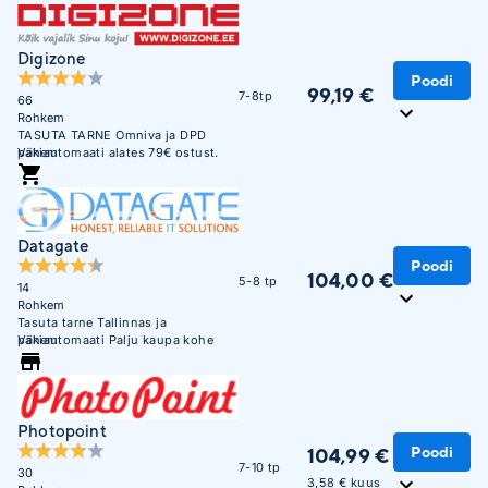
Digizone
Poodi
99,19 €
7-8tp
66
Rohkem
TASUTA TARNE Omniva ja DPD
pakiautomaati alates 79€ ostust.
Vähem
Soodne järelmaks. Krediitkaardiga
makse võimalus. Üle 450 000
täidetud tellimuse. Usaldusväärne
veebikaubamaja juba aastast 2003.
Datagate
Poodi
104,00 €
5-8 tp
14
Rohkem
Tasuta tarne Tallinnas ja
pakiautomaati Palju kaupa kohe
Vähem
saadaval. Maksa hiljem või 3 osana
ilma lisakuluta.
Photopoint
Poodi
104,99 €
7-10 tp
30
3,58 € kuus