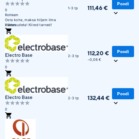
Poodi
111,46 €
1-3 tp
0
Rohkem
Osta kohe, maksa hiljem ilma
lisatasudeta! Kiired tarned!
Vähem
Poodi
112,20 €
Electro Base
2-3 tp
−0,06 €
0
Poodi
132,44 €
Electro Base
2-3 tp
0