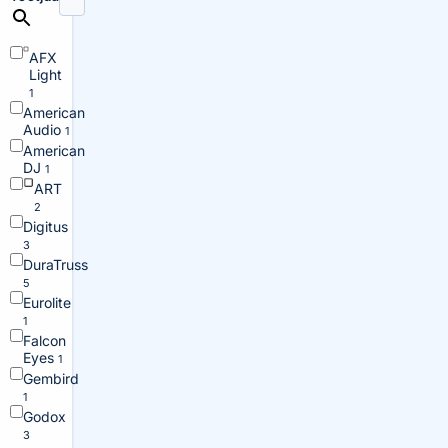
AFX
Light
1
American
Audio
1
American
DJ
1
ART
2
Digitus
3
DuraTruss
5
Eurolite
1
Falcon
Eyes
1
Gembird
1
Godox
3