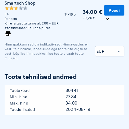
Smartech Shop
Poodi
34,00 €
54
14-16 p
−0,20 €
Rohkem
Kiire ja tasuta tarne al. 200.- EUR
ostusummast Tallinna piires.
Vähem
Hinnapakkumised on indikatiivsed. Hinnavaatlus ei
vastuta hindade, laoseisude ega tooteinfo õigsuse
eest. Lõpliku hinnapakkumise tootele saab toote
müüjalt.
Toote tehnilised andmed
80441
Tootekood
27.84
Min. hind
34.00
Max. hind
2024-08-19
Toode lisatud