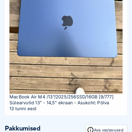
MacBook Air M4 /13”/2025/256SSD/16GB
[9/777]
Sülearvutid 13" - 14,5" ekraan
- Asukoht: Põlva
13 tunni eest
Pakkumised
Ava vastavused