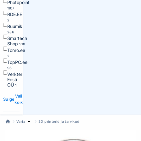
Photopoint
1107
RDE.EE
2
Ruumik
286
Smartech
Shop
518
Tonro.ee
2
TopPC.ee
96
Verkter
Eesti
OÜ
1
Vali
Sulge
kõik
Varia
3D printerid ja tarvikud