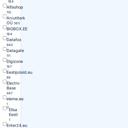
184
Alfashop
110
Arvutitark
OÜ
365
BIGBOX.EE
184
Datafox
940
Datagate
111
Digizone
197
Eestipoisid.eu
66
Electro
Base
447
eleme.ee
1
Elisa
Eesti
1
Enter24.eu