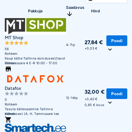
Saadavus
Pakkuja
Hind
MT Shop
Poodi
27,84 €
4-7tp
+
0,03 €
56
Rohkem
Kaup kätte Tallinna esindusest/laost
Osmussaare 4 E-R 10:00 - 17:00
Vähem
Datafox
32,00 €
Poodi
12-14tp
+
0,40 €
0
Rohkem
0,85 € kuus
Tasuta kättesaamine Tallinna
esindusest (A. H. Tammsaare tee
Vähem
47). E-R 09:00 - 17:00