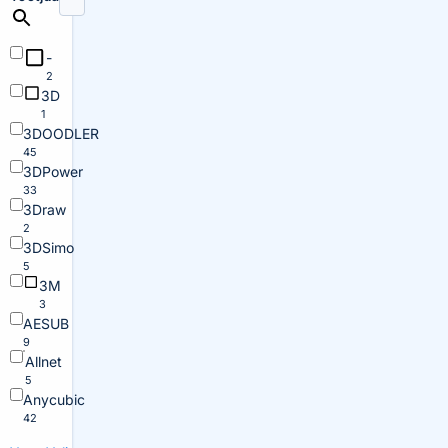
-
2
3D
1
3DOODLER
45
3DPower
33
3Draw
2
3DSimo
5
3M
3
AESUB
9
Allnet
5
Anycubic
42