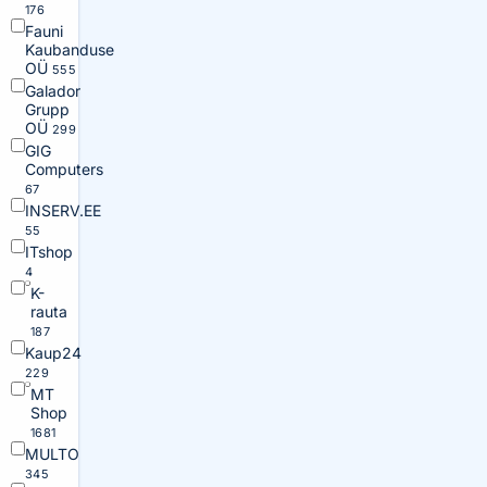
176
Fauni
Kaubanduse
OÜ
555
Galador
Grupp
OÜ
299
GIG
Computers
67
INSERV.EE
55
ITshop
4
K-
rauta
187
Kaup24
229
MT
Shop
1681
MULTO
345