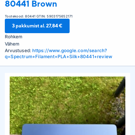
80441 Brown
Tootekood:
80441
GTIN:
5903175652171
3
pakkumist al.
27,84 €
Rohkem
Vähem
Arvustused:
https://www.google.com/search?
q=Spectrum+Filament+PLA+Silk+80441+review