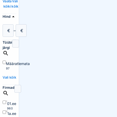
Vaata
Vali
kõiki
kõik
Hind
€
–
€
Tüübi
järgi
Määratlemata
97
Vali kõik
Firmad
01.ee
960
1a.ee