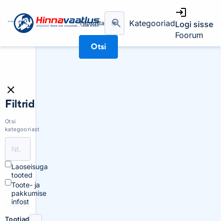
Kategooriad
Täpsusta
Logi sisse
Foorum
Otsi
Filtrid
Otsi
kategooriast
Laoseisuga
tooted
Toote- ja
pakkumise
infost
Tootjad