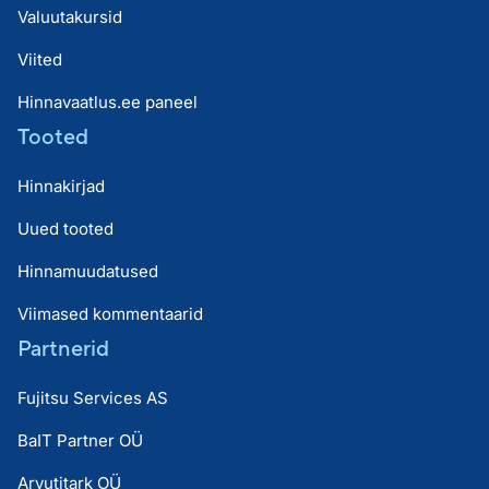
Valuutakursid
Viited
Hinnavaatlus.ee paneel
Tooted
Hinnakirjad
Uued tooted
Hinnamuudatused
Viimased kommentaarid
Partnerid
Fujitsu Services AS
BaIT Partner OÜ
Arvutitark OÜ