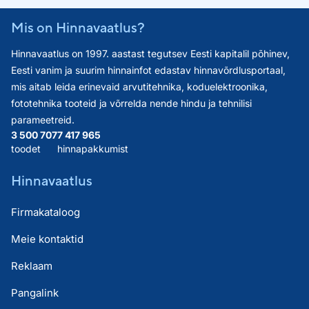
Mis on Hinnavaatlus?
Hinnavaatlus on 1997. aastast tegutsev Eesti kapitalil põhinev,
Eesti vanim ja suurim hinnainfot edastav hinnavõrdlusportaal,
mis aitab leida erinevaid arvutitehnika, koduelektroonika,
fototehnika tooteid ja võrrelda nende hindu ja tehnilisi
parameetreid.
3 500 707
7 417 965
toodet
hinnapakkumist
Hinnavaatlus
Firmakataloog
Meie kontaktid
Reklaam
Pangalink