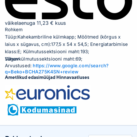
väikelaenuga 11,23 € kuus
Rohkem
Tüüp:Kahekambriline külmkapp; Mõõtmed (kõrgus x
laius x sügavus, cm):177,5 x 54 x 54,5; Energiatarbimise
klass:E; Külmutussektsiooni maht:193;
Sügavkülmutussektsiooni maht:69;
Vähem
Arvustused:
https://www.google.com/search?
Sügavkülmutussektsioonid:3; No Frost (Frost
q=Beko+BCHA275K4SN+review
Free):sügavkülmikus NoFrost...
Ametlikud edasimüüjad Hinnavaatluses