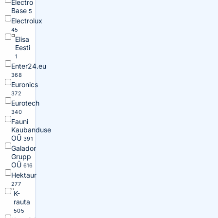
Electro
Base
5
Electrolux
45
Elisa
Eesti
1
Enter24.eu
368
Euronics
372
Eurotech
340
Fauni
Kaubanduse
OÜ
391
Galador
Grupp
OÜ
616
Hektaur
277
K-
rauta
505