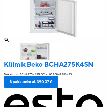
Külmik Beko
BCHA275K4SN
Tootekood:
BCHA275K4SN
GTIN:
8690842380495
8
pakkumist al.
390,37 €