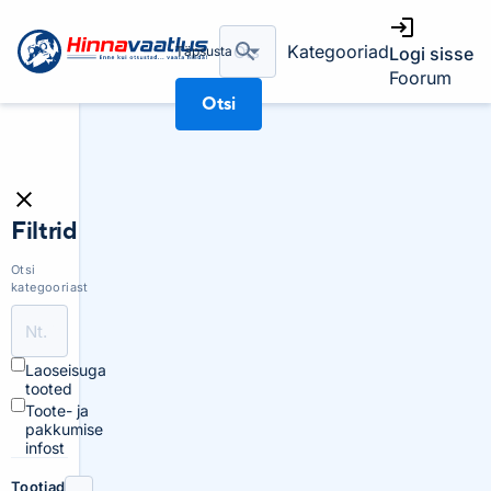
Kategooriad
Täpsusta
Logi sisse
Foorum
Otsi
Filtrid
Otsi
kategooriast
Laoseisuga
tooted
Toote- ja
pakkumise
infost
Tootjad