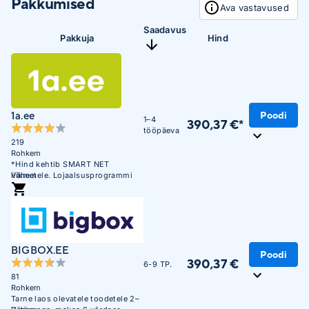
Pakkumised
Ava vastavused
Saadavus
Pakkuja
Hind
1a.ee
Poodi
1–4
390,37 €*
tööpäeva
219
Rohkem
*Hind kehtib SMART NET
liikmetele. Lojaalsusprogrammi
Vähem
mittekuuluvatele liikmetele on
hind 439,81 €
+3
BIGBOX.EE
Poodi
390,37 €
6-9 TP.
81
Rohkem
Tarne laos olevatele toodetele 2–