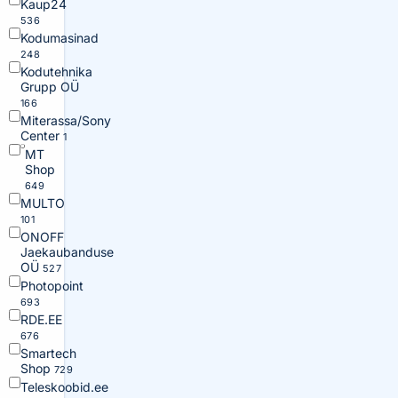
Kaup24
536
Kodumasinad
248
Kodutehnika
Grupp OÜ
166
Miterassa/Sony
Center
1
MT
Shop
649
MULTO
101
ONOFF
Jaekaubanduse
OÜ
527
Photopoint
693
RDE.EE
676
Smartech
Shop
729
Teleskoobid.ee