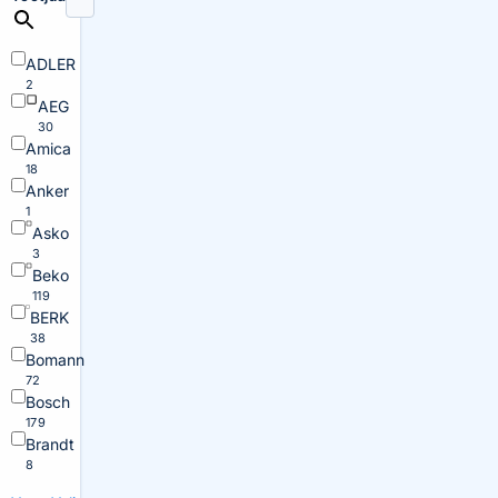
ADLER
2
AEG
30
Amica
18
Anker
1
Asko
3
Beko
119
BERK
38
Bomann
72
Bosch
179
Brandt
8