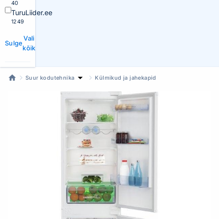
40
TuruLiider.ee
1249
Vali
Sulge
kõik
Suur kodutehnika
Külmikud ja jahekapid