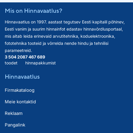
Mis on Hinnavaatlus?
Hinnavaatlus on 1997. aastast tegutsev Eesti kapitalil põhinev,
Eesti vanim ja suurim hinnainfot edastav hinnavõrdlusportaal,
mis aitab leida erinevaid arvutitehnika, koduelektroonika,
fototehnika tooteid ja võrrelda nende hindu ja tehnilisi
parameetreid.
3 504 208
7 467 689
toodet
hinnapakkumist
Hinnavaatlus
Firmakataloog
Meie kontaktid
Reklaam
Pangalink