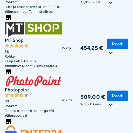
16,91 € kuus
Rohkem
Kiire ja tasuta tarne al. 200.- EUR
ostusummast Tallinna piires.
Vähem
MT Shop
Poodi
454,25 €
15+tp
56
Rohkem
Kaup kätte Tallinna
esindusest/laost Osmussaare 4
Vähem
E-R 10:00 - 17:00
Photopoint
Poodi
509,00 €
4-7 tp
30
17,35 € kuus
Rohkem
Tasuta transport kulleriga või
pakiautomaati.
Vähem