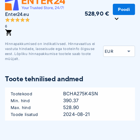
Poodi
528,90 €
Enter24.eu
6
Hinnapakkumised on indikatiivsed. Hinnavaatlus ei
vastuta hindade, laoseisude ega tooteinfo õigsuse
eest. Lõpliku hinnapakkumise tootele saab toote
müüjalt.
Toote tehnilised andmed
BCHA275K4SN
Tootekood
390.37
Min. hind
528.90
Max. hind
2024-08-21
Toode lisatud