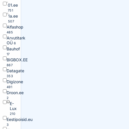
01.ee
751
1a.ee
507
Alfashop
485
Arvutitark
OÜ
6
Bauhof
17
BIGBOX.EE
867
Datagate
353
Digizone
491
Droon.ee
2
E-
Lux
210
Eestipoisid.eu
3