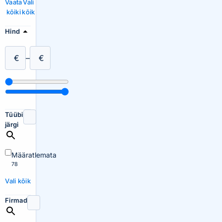
Vaata
Vali
kõiki
kõik
Hind
€
–
€
Tüübi
järgi
Määratlemata
78
Vali kõik
Firmad