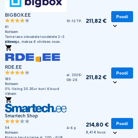
BIGBOX.EE
Poodi
211,82 €
10-13 TP.
81
Rohkem
Tarne laos olevatele toodetele 2–3
päevaga, maksa 6 võrdses osas.
Vähem
RDE.EE
Poodi
al. 2026-
211,82 €
185
08-26
Rohkem
0% liising 35.3Eur kuni 6 kuud
Vähem
Smartech Shop
Poodi
214,80 €
54
4-6 p
8,41 € kuus
Rohkem
Kiire ja tasuta tarne al. 200.- EUR