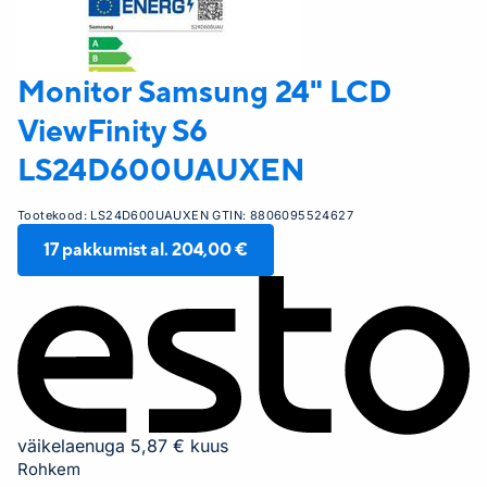
Monitor Samsung 24" LCD
ViewFinity S6
LS24D600UAUXEN
Tootekood:
LS24D600UAUXEN
GTIN:
8806095524627
17
pakkumist al.
204,00 €
väikelaenuga 5,87 € kuus
Rohkem