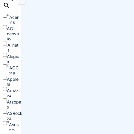
Acer
195
AG
neovo
65
Allnet
3
Alogic
9
AOC
148
Apple
18
Arozzi
24
Arzopa
5
ASRock
23
Asus
275