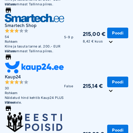
ostusummast Tallinna piires.
Vähem
Smartech Shop
Poodi
215,00 €
54
5-9 p
8,42 € kuus
Rohkem
Kiire ja tasuta tarne al. 200.- EUR
ostusummast Tallinna piires.
Vähem
Kaup24
Poodi
215,14 €
False
30
Rohkem
Näidatud hind kehtib Kaup24 PLUS
liikmetele.
Vähem
Poodi