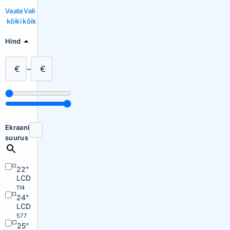
Vaata
Vali
kõiki
kõik
Hind
€
–
€
Ekraani
suurus
22"
LCD
114
24"
LCD
577
25"