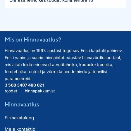
Ole esimene, kes toodet kommenteerib
Mis on Hinnavaatlus?
Hinnavaatlus on 1997. aastast tegutsev Eesti kapitalil põhinev,
Eesti vanim ja suurim hinnainfot edastav hinnavõrdlusportaal,
mis aitab leida erinevaid arvutitehnika, koduelektroonika,
fototehnika tooteid ja võrrelda nende hindu ja tehnilisi
parameetreid.
3 508 340
7 480 021
toodet
hinnapakkumist
Hinnavaatlus
Firmakataloog
Meie kontaktid