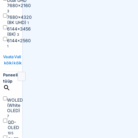
Dual UHD
7680×2160
3
7680×4320
(8K UHD)
1
6144×3456
(6K)
3
6144×2560
1
Vaata
Vali
kõiki
kõik
Paneeli
tüüp
WOLED
(White
OLED)
7
QD-
OLED
105