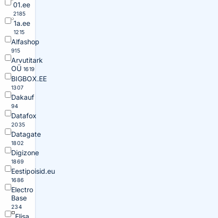
01.ee
2185
1a.ee
1215
Alfashop
915
Arvutitark
OÜ
1619
BIGBOX.EE
1307
Dakauf
94
Datafox
2035
Datagate
1802
Digizone
1869
Eestipoisid.eu
1686
Electro
Base
234
Elisa