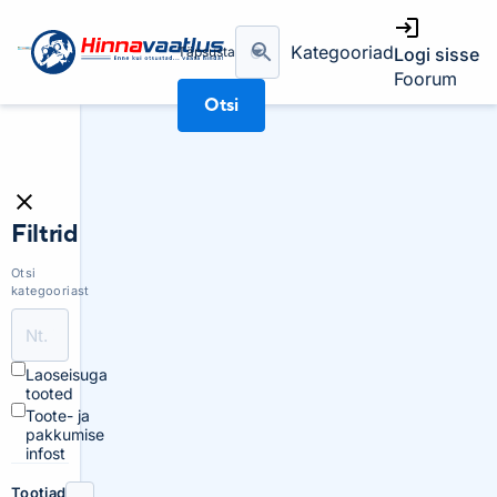
Kategooriad
Täpsusta
Logi sisse
Foorum
Otsi
Filtrid
Otsi
kategooriast
Laoseisuga
tooted
Toote- ja
pakkumise
infost
Tootjad