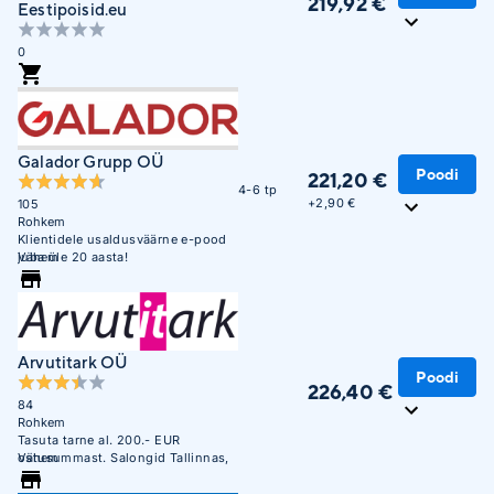
219,92 €
Eestipoisid.eu
0
Galador Grupp OÜ
Poodi
221,20 €
4-6 tp
+
2,90 €
105
Rohkem
Klientidele usaldusväärne e-pood
juba üle 20 aasta!
Vähem
Arvutitark OÜ
Poodi
226,40 €
84
Rohkem
Tasuta tarne al. 200.- EUR
ostusummast. Salongid Tallinnas,
Vähem
Tartus, Pärnus ja Narvas