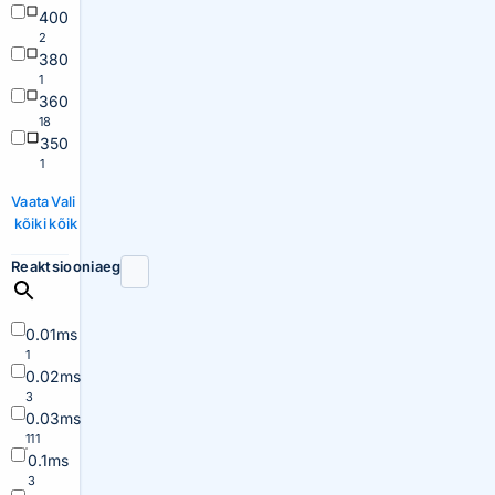
400
2
380
1
360
18
350
1
Vaata
Vali
kõiki
kõik
Reaktsiooniaeg
0.01ms
1
0.02ms
3
0.03ms
111
0.1ms
3