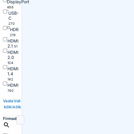
DisplayPort
488
USB-
C
270
HDR
219
HDMI
2.1
51
HDMI
2.0
104
HDMI
1.4
142
HDMI
740
Vaata
Vali
kõiki
kõik
Firmad