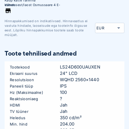
Kaup kätte Tallinna
esindusest/laost Osmussaare 4 E-
Vähem
R 10:00 - 17:00
Hinnapakkumised on indikatiivsed. Hinnavaatlus ei
vastuta hindade, laoseisude ega tooteinfo õigsuse
eest. Lõpliku hinnapakkumise tootele saab toote
müüjalt.
Toote tehnilised andmed
LS24D600UAUXEN
Tootekood
24" LCD
Ekraani suurus
WQHD 2560×1440
Resolutsioon
IPS
Paneeli tüüp
100
Hz (Maksimaalne)
?
Reaktsiooniaeg
Jah
HDMI
Jah
TV tüüner
350 cd/m²
Heledus
204.00
Min. hind