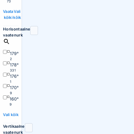
73
Vaata
Vali
kõiki
kõik
Horisontaalne
vaatenurk
179°
2
178°
331
176°
1
170°
9
160°
9
Vali kõik
Vertikaalne
vaatenurk