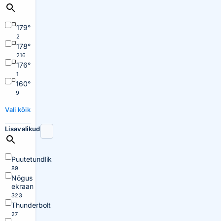
179°
2
178°
216
176°
1
160°
9
Vali kõik
Lisavalikud
Puutetundlik
89
Nõgus
ekraan
323
Thunderbolt
27