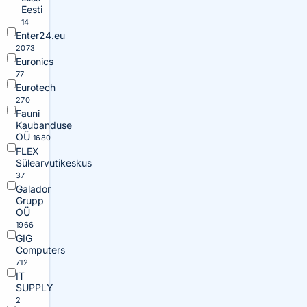
Eesti
14
Enter24.eu
2073
Euronics
77
Eurotech
270
Fauni
Kaubanduse
OÜ
1680
FLEX
Sülearvutikeskus
37
Galador
Grupp
OÜ
1966
GIG
Computers
712
IT
SUPPLY
2