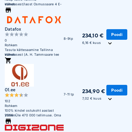
esindusest/laost Osmussaare 4 E-
Vähem
R 10:00 - 17:00
Datafox
Poodi
234,10 €
8-9tp
0
6,16 € kuus
Rohkem
Tasuta kättesaamine Tallinna
esindusest (A. H. Tammsaare tee
Vähem
47). E-R 09:00 - 17:00
01.ee
Poodi
234,90 €
7-11 tp
7,02 € kuus
102
Rohkem
100% kindel ostukoht aastast
2005. Üle 470 000 tellimuse. Oma
Vähem
ladu 850m2.