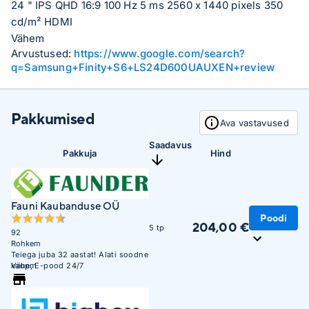
24 " IPS QHD 16:9 100 Hz 5 ms 2560 x 1440 pixels 350
cd/m² HDMI
Vähem
Arvustused:
https://www.google.com/search?
q=Samsung+Finity+S6+LS24D600UAUXEN+review
Pakkumised
Ava vastavused
Saadavus
Pakkuja
Hind
Fauni Kaubanduse OÜ
Poodi
204,00 €
5 tp
92
Rohkem
Teiega juba 32 aastat! Alati soodne
kaup, E-pood 24/7
Vähem