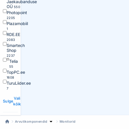
Jaekaubanduse
OÜ
550
Photopoint
2205
Plazamobiil
1
RDE.EE
2083
Smartech
Shop
2237
Telia
55
TopPC.ee
1608
TuruLiider.ee
7
Vali
Sulge
kõik
Arvutikomponendid
Monitorid