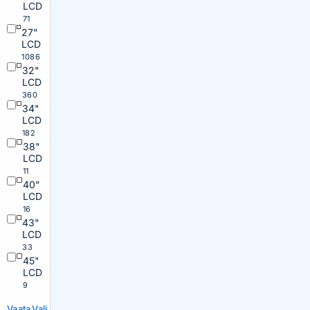
LCD
71
27"
LCD
1086
32"
LCD
360
34"
LCD
182
38"
LCD
11
40"
LCD
16
43"
LCD
33
45"
LCD
9
Vaata
Vali