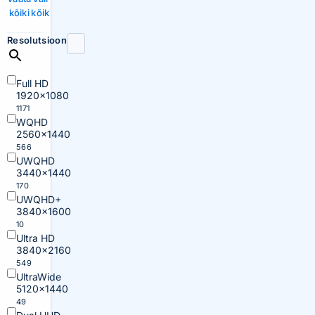
kõiki
kõik
Resolutsioon
Full HD
1920×1080
1171
WQHD
2560×1440
566
UWQHD
3440×1440
170
UWQHD+
3840×1600
10
Ultra HD
3840×2160
549
UltraWide
5120×1440
49