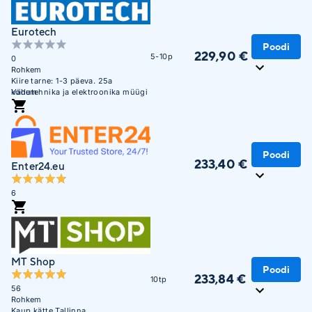
Eurotech
Poodi
229,90 €
5-10p
0
Rohkem
Kiire tarne: 1-3 päeva. 25a
kodutehnika ja elektroonika müügi
Vähem
kogemust. Suurtele
kodumasinatele Tallinnas ja
lähiümbruses lisateenused -
tarnsport tuppa, paigaldus, vana
seadme äravedu, pakendi äravedu.
Poodi
233,40 €
Enter24.eu
6
MT Shop
Poodi
233,84 €
10tp
56
Rohkem
Kaup kätte Tallinna