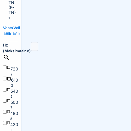
TN
(F-
TN)
1
Vaata
Vali
kõiki
kõik
Hz
(Maksimaalne)
720
2
610
2
540
2
500
7
480
8
420
1