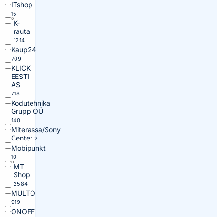
ITshop
15
K-
rauta
1214
Kaup24
709
KLICK
EESTI
AS
718
Kodutehnika
Grupp OÜ
140
Miterassa/Sony
Center
2
Mobipunkt
10
MT
Shop
2584
MULTO
919
ONOFF