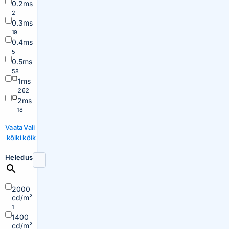
0.2ms
2
0.3ms
19
0.4ms
5
0.5ms
58
1ms
262
2ms
18
Vaata
Vali
kõiki
kõik
Heledus
2000
cd/m²
1
1400
cd/m²