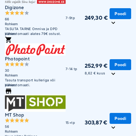
Digizone
Poodi
249,30 €
7-9tp
66
Rohkem
TASUTA TARNE Omniva ja DPD
pakiautomaati alates 79€ ostust.
Vähem
Soodne järelmaks. Krediitkaardiga
makse võimalus. Üle 450 000
täidetud tellimuse. Usaldusväärne
veebikaubamaja juba aastast 2003.
Photopoint
Poodi
252,99 €
7-14 tp
30
8,62 € kuus
Rohkem
Tasuta transport kulleriga või
pakiautomaati.
Vähem
MT Shop
Poodi
303,87 €
15+tp
56
Rohkem