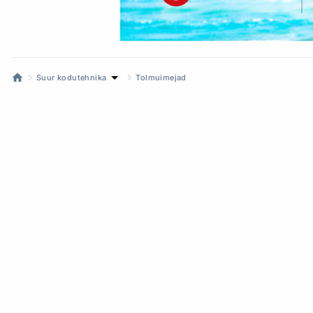
Suur kodutehnika
Tolmuimejad