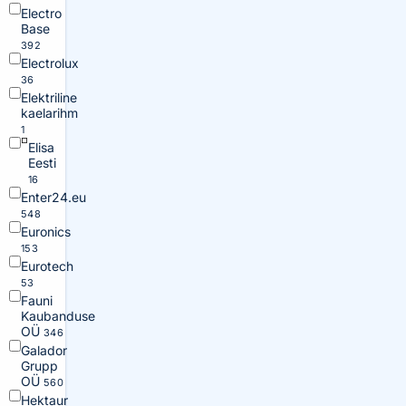
Electro
Base
392
Electrolux
36
Elektriline
kaelarihm
1
Elisa
Eesti
16
Enter24.eu
548
Euronics
153
Eurotech
53
Fauni
Kaubanduse
OÜ
346
Galador
Grupp
OÜ
560
Hektaur