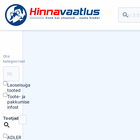
Otsi
kategooriast
Laoseisuga
tooted
Toote- ja
pakkumise
infost
Tootjad
ADLER