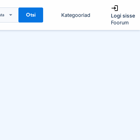
Otsi
Kategooriad
sta
Logi sisse
Foorum