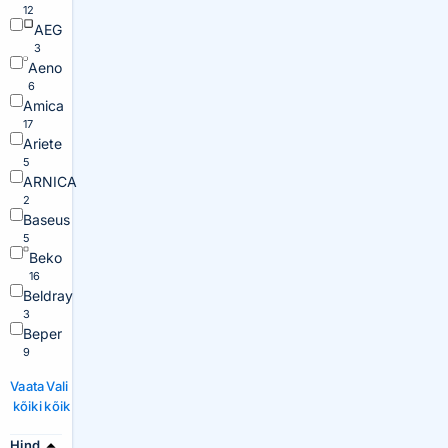
12
AEG
3
Aeno
6
Amica
17
Ariete
5
ARNICA
2
Baseus
5
Beko
16
Beldray
3
Beper
9
Vaata
Vali
kõiki
kõik
Hind