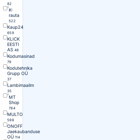
82
K-
rauta
522
Kaup24
659
KLICK
EESTI
AS
48
Kodumasinad
79
Kodutehnika
Grupp OÜ
37
Lambimaailm
35
MT
Shop
784
MULTO
598
ONOFF
Jaekaubanduse
OÜ
114