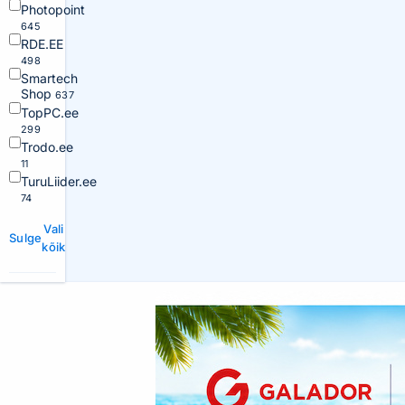
Photopoint
645
RDE.EE
498
Smartech
Shop
637
TopPC.ee
299
Trodo.ee
11
TuruLiider.ee
74
Vali
Sulge
kõik