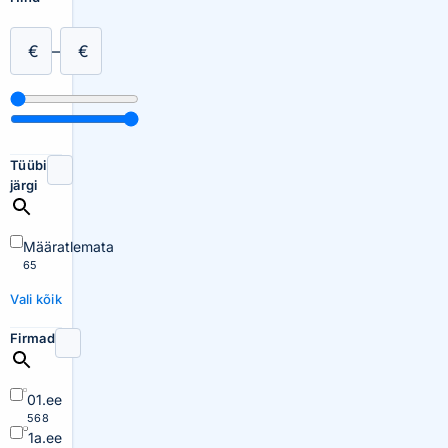
€
–
€
Tüübi
järgi
Määratlemata
65
Vali kõik
Firmad
01.ee
568
1a.ee