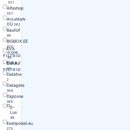
521
Alfashop
337
Arvutitark
OÜ
282
Bauhof
49
BIGBOX.EE
420
AVA
d.one
FILTRID
26
PEIDA
Dakauf
46
FILTRID
Datafox
2
Datagate
364
Digizone
385
E-
Lux
48
Eestipoisid.eu
273