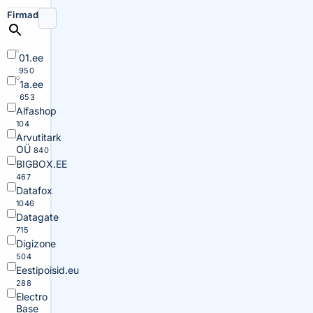
Firmad
01.ee
950
1a.ee
653
Alfashop
104
Arvutitark
OÜ
840
BIGBOX.EE
467
Datafox
1046
Datagate
715
Digizone
504
Eestipoisid.eu
288
Electro
Base