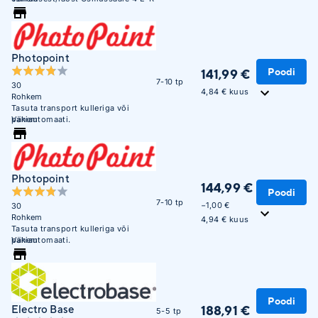
10:00 - 17:00
Photopoint
Poodi
141,99 €
7-10 tp
30
4,84 € kuus
Rohkem
Tasuta transport kulleriga või
pakiautomaati.
Vähem
Photopoint
144,99 €
Poodi
7-10 tp
−1,00 €
30
Rohkem
4,94 € kuus
Tasuta transport kulleriga või
pakiautomaati.
Vähem
Poodi
188,91 €
Electro Base
5-5 tp