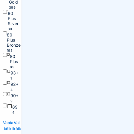
Gold
399
80
Plus
Silver
30
80
Plus
Bronze
193
80
Plus
85
93+
1
92+
4
90+
9
89
4
Vaata
Vali
kõiki
kõik