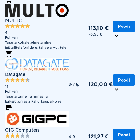
MULTO
Poodi
113,10 €
4
−0,55 €
Rohkem
Tasuta kohaletoimetamine
mobiiltelefonidele, tahvelarvutitele
Vähem
ja sülearvutitele alates 300 EUR-st
Unisendi pakiautomaatidesse
Datagate
Poodi
120,00 €
3-7 tp
14
Rohkem
Tasuta tarne Tallinnas ja
pakiautomaati Palju kaupa kohe
Vähem
saadaval. Maksa hiljem või 3 osana
ilma lisakuluta.
GIG Computers
Poodi
121,27 €
4-9