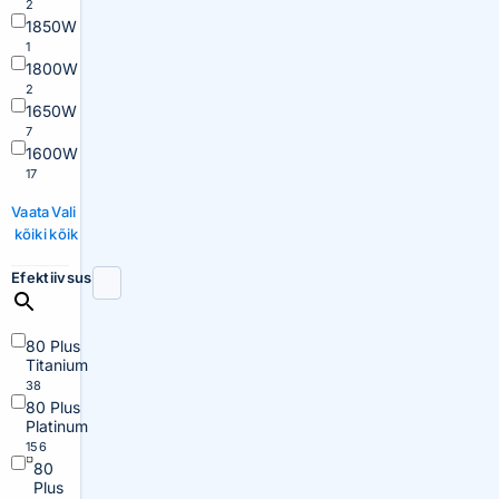
2
1850W
1
1800W
2
1650W
7
1600W
17
Vaata
Vali
kõiki
kõik
Efektiivsus
80 Plus
Titanium
38
80 Plus
Platinum
156
80
Plus