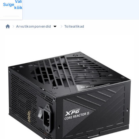
Vali
Sulge
kõik
Arvutikomponendid
Toiteallikad