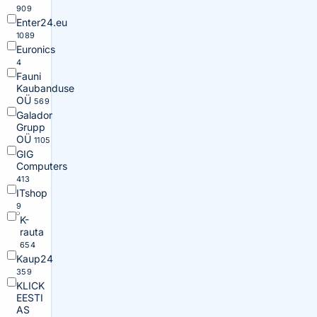
909
Enter24.eu
1089
Euronics
4
Fauni
Kaubanduse
OÜ
569
Galador
Grupp
OÜ
1105
GIG
Computers
413
ITshop
9
K-
rauta
654
Kaup24
359
KLICK
EESTI
AS