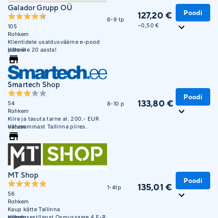
Galador Grupp OÜ
Poodi
127,20 €
6-9 tp
−0,50 €
105
Rohkem
Klientidele usaldusväärne e-pood
juba üle 20 aasta!
Vähem
Smartech Shop
Poodi
133,80 €
54
8-10 p
Rohkem
Kiire ja tasuta tarne al. 200.- EUR
ostusummast Tallinna piires.
Vähem
MT Shop
Poodi
135,01 €
1-4tp
56
Rohkem
Kaup kätte Tallinna
esindusest/laost Osmussaare 4 E-R
Vähem