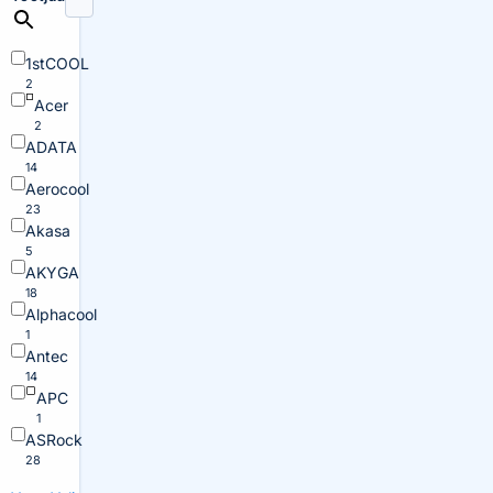
1stCOOL
2
Acer
2
ADATA
14
Aerocool
23
Akasa
5
AKYGA
18
Alphacool
1
Antec
14
APC
1
ASRock
28