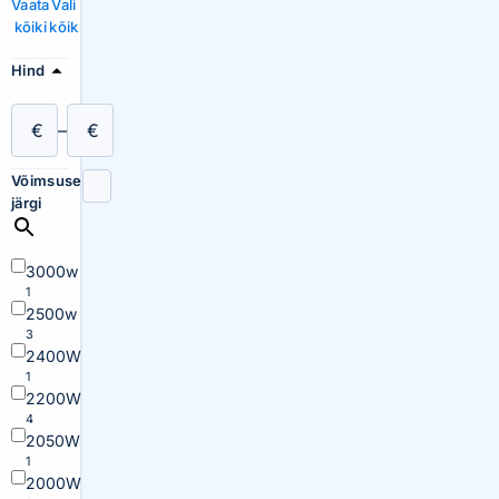
Vaata
Vali
kõiki
kõik
Hind
€
–
€
Võimsuse
järgi
3000w
1
2500w
3
2400W
1
2200W
4
2050W
1
2000W