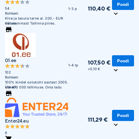
Poodi
110,40 €
54
1-3 p
Rohkem
Kiire ja tasuta tarne al. 200.- EUR
ostusummast Tallinna piires.
Vähem
01.ee
Poodi
107,50 €
1-4 tp
+
0,10 €
102
Rohkem
100% kindel ostukoht aastast 2005.
Üle 470 000 tellimuse. Oma ladu
Vähem
850m2.
Poodi
111,29 €
Enter24.eu
6