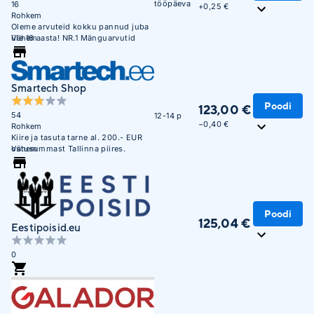
tööpäeva
16
+
0,25 €
Rohkem
Oleme arvuteid kokku pannud juba
üle 16 aasta! NR.1 Mänguarvutid
Vähem
valik Eestis!
Smartech Shop
Poodi
123,00 €
54
12-14 p
−0,40 €
Rohkem
Kiire ja tasuta tarne al. 200.- EUR
ostusummast Tallinna piires.
Vähem
Poodi
125,04 €
Eestipoisid.eu
0