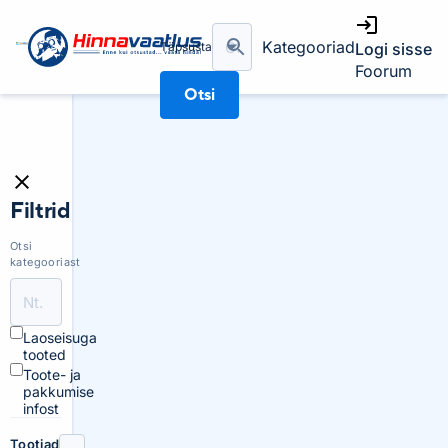
Kategooriad
Täpsusta
Logi sisse
Foorum
Otsi
Filtrid
Otsi
kategooriast
Laoseisuga
tooted
Toote- ja
pakkumise
infost
Tootjad