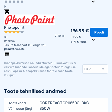
0
Photopoint
196,99 €
Poodi
7-10 tp
−1,00 €
30
Rohkem
6,71 € kuus
Tasuta transport kulleriga või
pakiautomaati.
Vähem
Hinnapakkumised on indikatiivsed. Hinnavaatlus ei
vastuta hindade, laoseisude ega tooteinfo õigsuse
eest. Lõpliku hinnapakkumise tootele saab toote
müüjalt.
Toote tehnilised andmed
COREREACTORII850G-BKC
Tootekood
850W
Võimsuse järgi