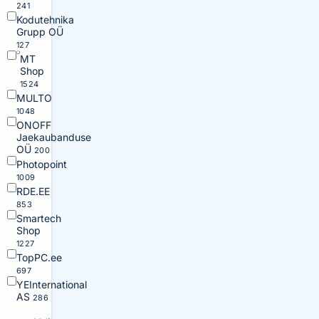
241
Kodutehnika
Grupp OÜ
127
MT
Shop
1524
MULTO
1048
ONOFF
Jaekaubanduse
OÜ
200
Photopoint
1009
RDE.EE
853
Smartech
Shop
1227
TopPC.ee
697
YEInternational
AS
286