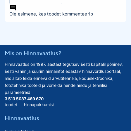
Ole esimene, kes toodet kommenteerib
Mis on Hinnavaatlus?
Hinnavaatlus on 1997. aastast tegutsev Eesti kapitalil põhinev,
Eesti vanim ja suurim hinnainfot edastav hinnavõrdlusportaal,
mis aitab leida erinevaid arvutitehnika, koduelektroonika,
fototehnika tooteid ja võrrelda nende hindu ja tehnilisi
parameetreid.
3 513 508
7 469 670
toodet
hinnapakkumist
Hinnavaatlus