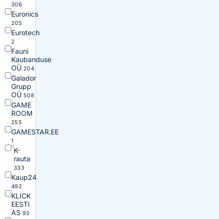
306
Euronics
205
Eurotech
2
Fauni
Kaubanduse
OÜ
204
Galador
Grupp
OÜ
508
GAME
ROOM
255
GAMESTAR.EE
1
K-
rauta
333
Kaup24
492
KLICK
EESTI
AS
93