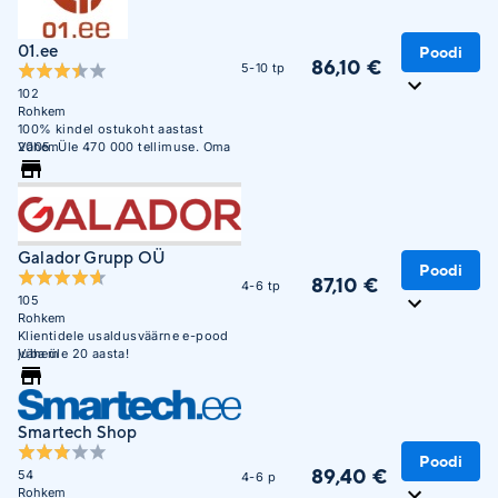
01.ee
Poodi
86,10 €
5-10 tp
102
Rohkem
100% kindel ostukoht aastast
2005. Üle 470 000 tellimuse. Oma
Vähem
ladu 850m2.
Galador Grupp OÜ
Poodi
87,10 €
4-6 tp
105
Rohkem
Klientidele usaldusväärne e-pood
juba üle 20 aasta!
Vähem
Smartech Shop
Poodi
89,40 €
54
4-6 p
Rohkem