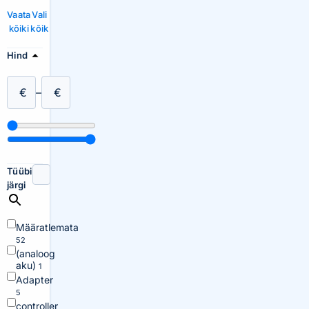
Vaata
Vali
kõiki
kõik
Hind
€
–
€
Tüübi
järgi
Määratlemata
52
(analoog
aku)
1
Adapter
5
controller