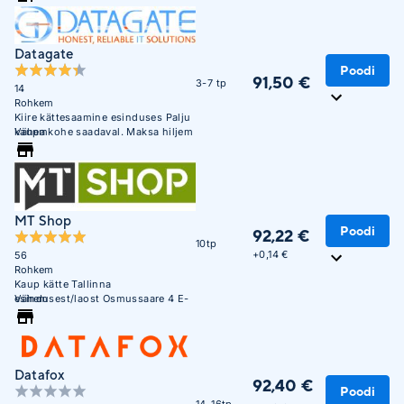
Datagate
Poodi
91,50 €
3-7 tp
14
Rohkem
Kiire kättesaamine esinduses Palju
kaupa kohe saadaval. Maksa hiljem
Vähem
või 3 osana ilma lisakuluta.
MT Shop
Poodi
92,22 €
10tp
+
0,14 €
56
Rohkem
Kaup kätte Tallinna
esindusest/laost Osmussaare 4 E-
Vähem
R 10:00 - 17:00
Datafox
92,40 €
Poodi
14-16tp