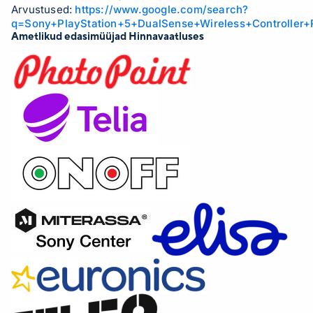
Arvustused:
https://www.google.com/search?
Ühenduvustehnoloogia: Juhtmega ühendatud ...
q=Sony+PlayStation+5+DualSense+Wireless+Controller
Ametlikud edasimüüjad Hinnavaatluses