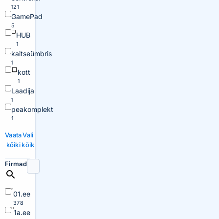
121
GamePad
5
HUB
1
kaitseümbris
1
kott
1
Laadija
1
peakomplekt
1
Vaata
Vali
kõiki
kõik
Firmad
01.ee
378
1a.ee