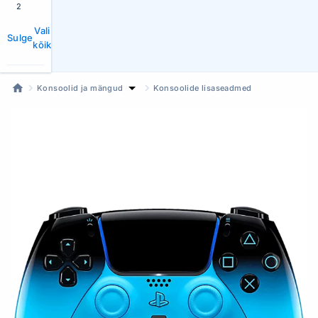
2
Vali
Sulge
kõik
Konsoolid ja mängud
Konsoolide lisaseadmed