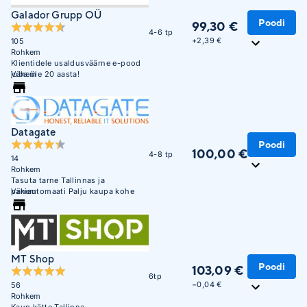
Galador Grupp OÜ
Poodi
99,30 €
4-6 tp
+
2,39 €
105
Rohkem
Klientidele usaldusväärne e-pood
juba üle 20 aasta!
Vähem
Datagate
Poodi
100,00 €
4-8 tp
14
Rohkem
Tasuta tarne Tallinnas ja
pakiautomaati Palju kaupa kohe
Vähem
saadaval. Maksa hiljem või 3 osana
ilma lisakuluta.
MT Shop
Poodi
103,09 €
6tp
−0,04 €
56
Rohkem
Kaup kätte Tallinna