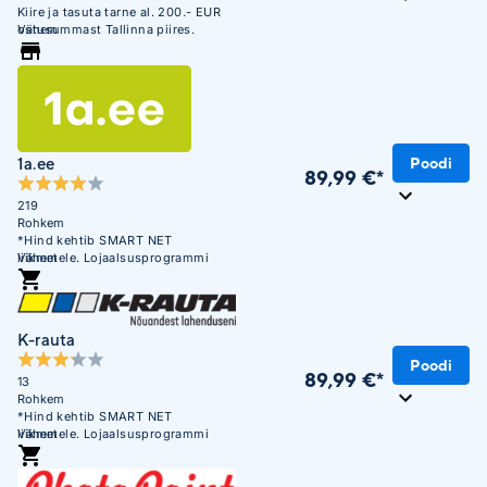
Kiire ja tasuta tarne al. 200.- EUR
ostusummast Tallinna piires.
Vähem
1a.ee
Poodi
89,99 €*
219
Rohkem
*Hind kehtib SMART NET
liikmetele. Lojaalsusprogrammi
Vähem
mittekuuluvatele liikmetele on hind
107,12 €
K-rauta
Poodi
89,99 €*
13
Rohkem
*Hind kehtib SMART NET
liikmetele. Lojaalsusprogrammi
Vähem
mittekuuluvatele liikmetele on hind
107,12 €