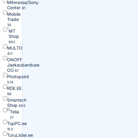
Miterassa/Sony
Center
81
Mobile
Trade
35
MT
Shop
692
MULTO
417
ONOFF
Jaekaubanduse
OÜ
67
Photopoint
574
RDE.EE
98
Smartech
Shop
605
Telia
21
TopPC.ee
153
TuruLiider.ee