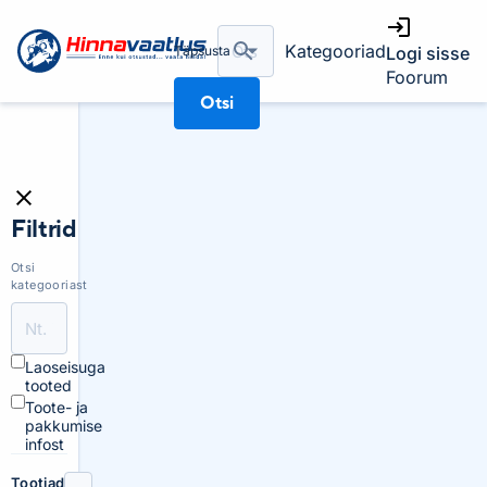
Kategooriad
Täpsusta
Logi sisse
Foorum
Otsi
Filtrid
Otsi
kategooriast
Laoseisuga
tooted
Toote- ja
pakkumise
infost
Tootjad