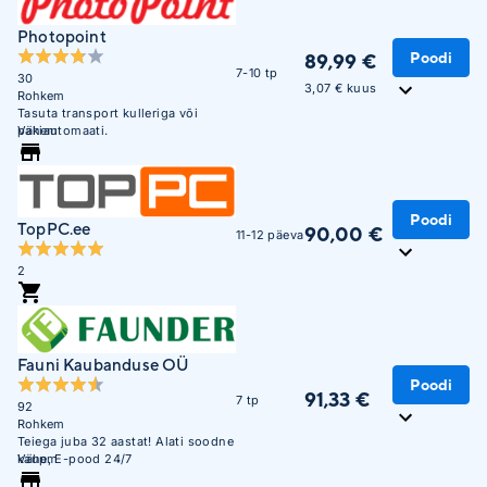
Photopoint
Poodi
89,99 €
7-10 tp
30
3,07 € kuus
Rohkem
Tasuta transport kulleriga või
pakiautomaati.
Vähem
Poodi
TopPC.ee
90,00 €
11-12 päeva
2
Fauni Kaubanduse OÜ
Poodi
91,33 €
7 tp
92
Rohkem
Teiega juba 32 aastat! Alati soodne
kaup, E-pood 24/7
Vähem