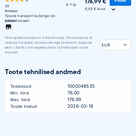
Poodi
176,99 €
4-7 tp
30
6,03 € kuus
Rohkem
Tasuta transport kulleriga või
pakiautomaati.
Vähem
Hinnapakkumised on indikatiivsed. Hinnavaatlus ei
vastuta hindade, laoseisude ega tooteinfo õigsuse
eest. Lõpliku hinnapakkumise tootele saab toote
müüjalt.
Toote tehnilised andmed
1000048535
Tootekood
76.00
Min. hind
176.99
Max. hind
2026-03-18
Toode lisatud