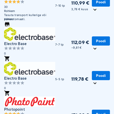
Poodi
110,99 €
7-10 tp
30
3,78 € kuus
Rohkem
Tasuta transport kulleriga või
pakiautomaati.
Vähem
Poodi
112,09 €
Electro Base
7-7 tp
−9,81 €
0
Poodi
Electro Base
119,78 €
5-5 tp
0
Photopoint