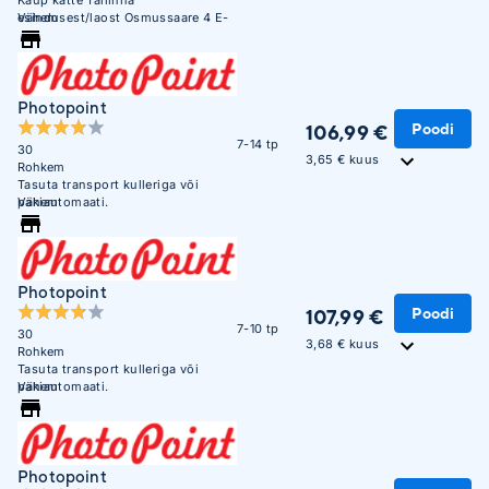
esindusest/laost Osmussaare 4 E-
Vähem
R 10:00 - 17:00
Photopoint
Poodi
106,99 €
7-14 tp
30
3,65 € kuus
Rohkem
Tasuta transport kulleriga või
pakiautomaati.
Vähem
Photopoint
Poodi
107,99 €
7-10 tp
30
3,68 € kuus
Rohkem
Tasuta transport kulleriga või
pakiautomaati.
Vähem
Photopoint