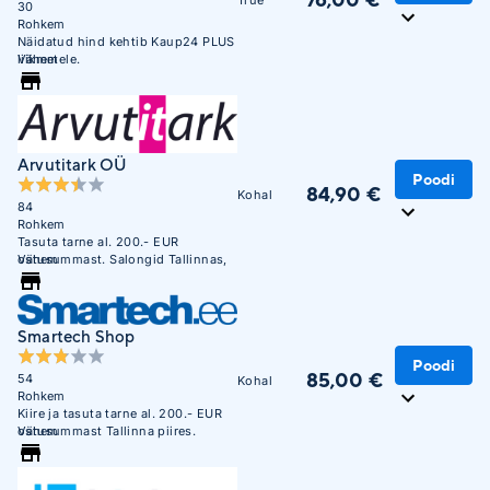
30
Rohkem
Näidatud hind kehtib Kaup24 PLUS
liikmetele.
Vähem
Arvutitark OÜ
Poodi
84,90 €
Kohal
84
Rohkem
Tasuta tarne al. 200.- EUR
ostusummast. Salongid Tallinnas,
Vähem
Tartus, Pärnus ja Narvas
Smartech Shop
Poodi
85,00 €
54
Kohal
Rohkem
Kiire ja tasuta tarne al. 200.- EUR
ostusummast Tallinna piires.
Vähem