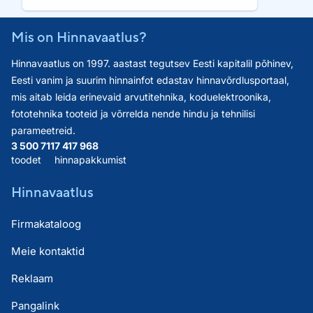
Mis on Hinnavaatlus?
Hinnavaatlus on 1997. aastast tegutsev Eesti kapitalil põhinev,
Eesti vanim ja suurim hinnainfot edastav hinnavõrdlusportaal,
mis aitab leida erinevaid arvutitehnika, koduelektroonika,
fototehnika tooteid ja võrrelda nende hindu ja tehnilisi
parameetreid.
3 500 711
7 417 968
toodet
hinnapakkumist
Hinnavaatlus
Firmakataloog
Meie kontaktid
Reklaam
Pangalink