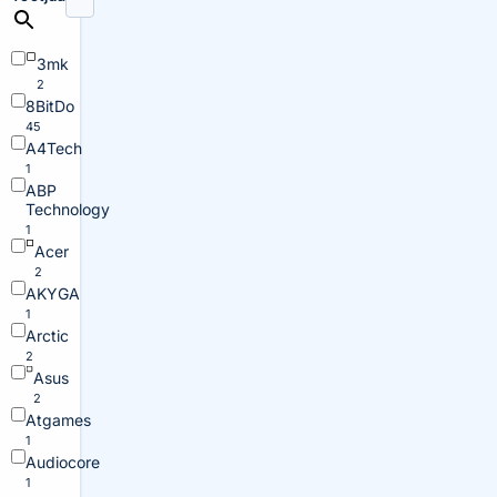
3mk
2
8BitDo
45
A4Tech
1
ABP
Technology
1
Acer
2
AKYGA
1
Arctic
2
Asus
2
Atgames
1
Audiocore
1