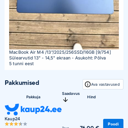
MacBook Air M4 /13”/2025/256SSD/16GB
[9/754]
Sülearvutid 13" - 14,5" ekraan
- Asukoht: Põlva
5 tunni eest
Pakkumised
Ava vastavused
Saadavus
Pakkuja
Hind
Kaup24
Poodi
76,00 €
True