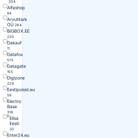
334
Alfashop
64
Arvutitark
OÜ
264
BIGBOX.EE
230
Dakauf
11
Datafox
575
Datagate
155
Digizone
229
Eestipoisid.eu
59
Electro
Base
318
Elisa
Eesti
33
Enter24.eu