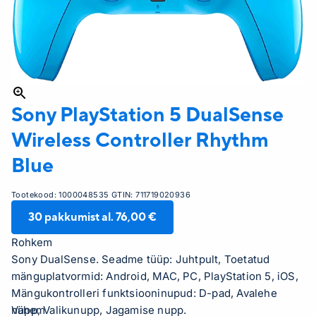
Sony
PlayStation 5 DualSense
Wireless Controller Rhythm
Blue
Tootekood:
1000048535
GTIN:
711719020936
30
pakkumist al.
76,00 €
Rohkem
Sony DualSense. Seadme tüüp: Juhtpult, Toetatud
mänguplatvormid: Android, MAC, PC, PlayStation 5, iOS,
Mängukontrolleri funktsiooninupud: D-pad, Avalehe
nupp, Valikunupp, Jagamise nupp.
Vähem