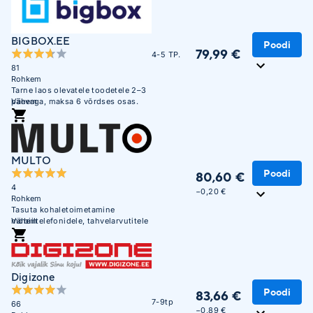
BIGBOX.EE
Poodi
79,99 €
4-5 TP.
81
Rohkem
Tarne laos olevatele toodetele 2–3
päevaga, maksa 6 võrdses osas.
Vähem
MULTO
Poodi
80,60 €
4
−0,20 €
Rohkem
Tasuta kohaletoimetamine
mobiiltelefonidele, tahvelarvutitele
Vähem
ja sülearvutitele alates 300 EUR-st
Unisendi pakiautomaatidesse
Digizone
Poodi
83,66 €
7-9tp
66
−0,89 €