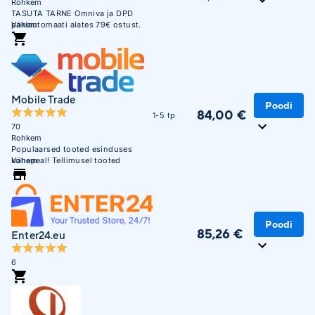
Rohkem
TASUTA TARNE Omniva ja DPD
pakiautomaati alates 79€ ostust.
Vähem
Soodne järelmaks. Krediitkaardiga
makse võimalus. Üle 450 000
täidetud tellimuse. Usaldusväärne
veebikaubamaja juba aastast 2003.
Mobile Trade
Poodi
84,00 €
1-5 tp
70
Rohkem
Populaarsed tooted esinduses
kohapeal! Tellimusel tooted
Vähem
saabuvad esindusse 1-5
tööpäevaga!
Poodi
85,26 €
Enter24.eu
6