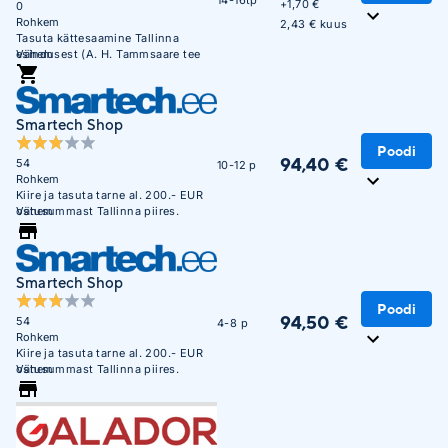
+
1,70 €
0
Rohkem
2,43 € kuus
Tasuta kättesaamine Tallinna
esindusest (A. H. Tammsaare tee
Vähem
47). E-R 09:00 - 17:00
Smartech Shop
Poodi
94,40 €
54
10-12 p
Rohkem
Kiire ja tasuta tarne al. 200.- EUR
ostusummast Tallinna piires.
Vähem
Smartech Shop
Poodi
94,50 €
54
4-8 p
Rohkem
Kiire ja tasuta tarne al. 200.- EUR
ostusummast Tallinna piires.
Vähem