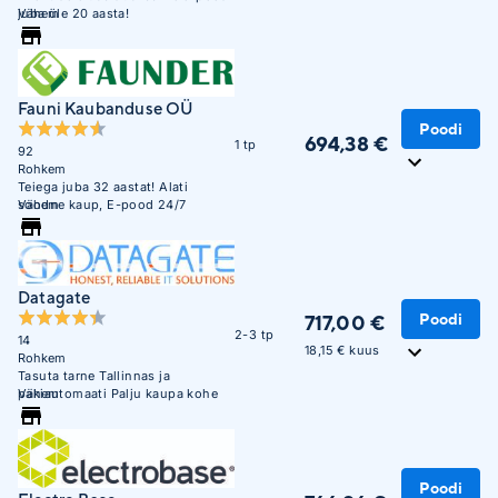
juba üle 20 aasta!
Vähem
Fauni Kaubanduse OÜ
Poodi
694,38 €
1 tp
92
Rohkem
Teiega juba 32 aastat! Alati
soodne kaup, E-pood 24/7
Vähem
Datagate
Poodi
717,00 €
2-3 tp
14
18,15 € kuus
Rohkem
Tasuta tarne Tallinnas ja
pakiautomaati Palju kaupa kohe
Vähem
saadaval. Maksa hiljem või 3
osana ilma lisakuluta.
Poodi