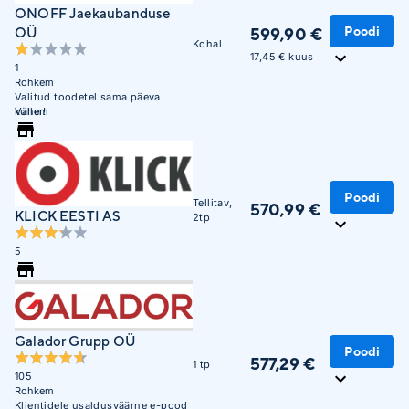
ONOFF Jaekaubanduse
Poodi
OÜ
599,90 €
Kohal
17,45 € kuus
1
Rohkem
Valitud toodetel sama päeva
kuller!
Vähem
Poodi
Tellitav,
570,99 €
KLICK EESTI AS
2tp
5
Galador Grupp OÜ
Poodi
577,29 €
1 tp
105
Rohkem
Klientidele usaldusväärne e-pood