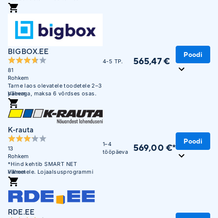
BIGBOX.EE
Poodi
565,47 €
4-5 TP.
81
Rohkem
Tarne laos olevatele toodetele 2–3
päevaga, maksa 6 võrdses osas.
Vähem
K-rauta
Poodi
1–4
569,00 €*
13
tööpäeva
Rohkem
*Hind kehtib SMART NET
liikmetele. Lojaalsusprogrammi
Vähem
mittekuuluvatele liikmetele on
hind 639,00 €
RDE.EE