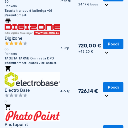
7-10 tp
30
24,17 € kuus
Rohkem
Tasuta transport kulleriga või
pakiautomaati.
Vähem
Digizone
Poodi
720,00 €
7-9tp
66
+
43,20 €
Rohkem
TASUTA TARNE Omniva ja DPD
pakiautomaati alates 79€ ostust.
Vähem
Soodne järelmaks. Krediitkaardiga
makse võimalus. Üle 450 000
täidetud tellimuse. Usaldusväärne
veebikaubamaja juba aastast
2003.
Poodi
Electro Base
726,14 €
4-5 tp
0
Photopoint