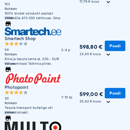
17,79 € kuus
102
Rohkem
100% kindel ostukoht aastast
2005. Üle 470 000 tellimuse. Oma
Vähem
ladu 850m2.
Smartech Shop
Poodi
598,80 €
54
2-4 p
23,45 € kuus
Rohkem
Kiire ja tasuta tarne al. 200.- EUR
ostusummast Tallinna piires.
Vähem
Photopoint
Poodi
599,00 €
7-10 tp
30
20,42 € kuus
Rohkem
Tasuta transport kulleriga või
pakiautomaati.
Vähem