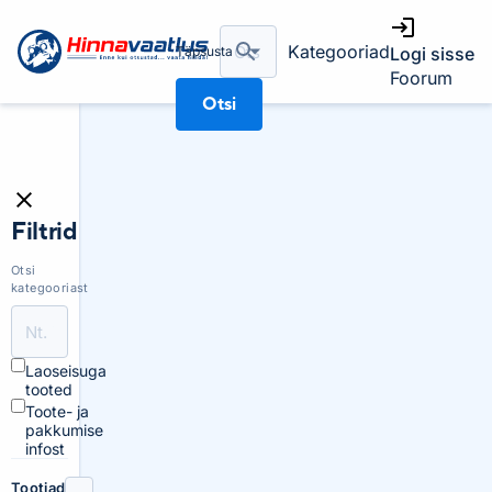
Kategooriad
Täpsusta
Logi sisse
Foorum
Otsi
Filtrid
Otsi
kategooriast
Laoseisuga
tooted
Toote- ja
pakkumise
infost
Tootjad