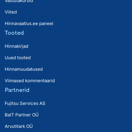
Valuutakursid
Viited
Hinnavaatlus.ee paneel
Tooted
Hinnakirjad
Uued tooted
Hinnamuudatused
Viimased kommentaarid
Partnerid
Fujitsu Services AS
BaIT Partner OÜ
Arvutitark OÜ