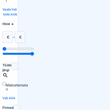
1
Vaata
Vali
kõiki
kõik
Hind
€
–
€
Tüübi
järgi
Määratlemata
17
Vali kõik
Firmad