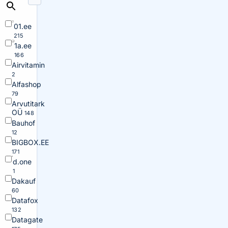
01.ee
215
1a.ee
166
Airvitamin
2
Alfashop
79
Arvutitark
OÜ
148
Bauhof
12
BIGBOX.EE
171
d.one
1
Dakauf
60
Datafox
132
Datagate