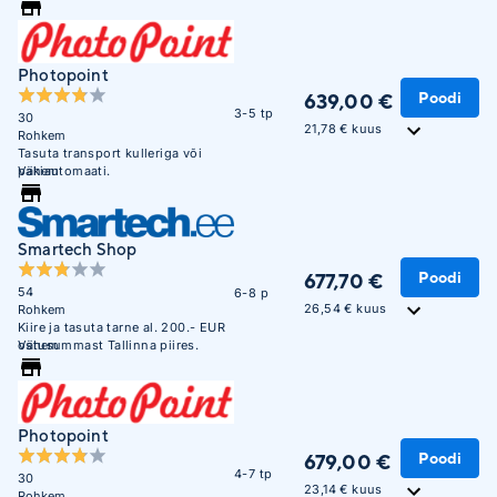
Photopoint
Poodi
639,00 €
3-5 tp
30
21,78 € kuus
Rohkem
Tasuta transport kulleriga või
pakiautomaati.
Vähem
Smartech Shop
Poodi
677,70 €
54
6-8 p
26,54 € kuus
Rohkem
Kiire ja tasuta tarne al. 200.- EUR
ostusummast Tallinna piires.
Vähem
Photopoint
Poodi
679,00 €
4-7 tp
30
23,14 € kuus
Rohkem