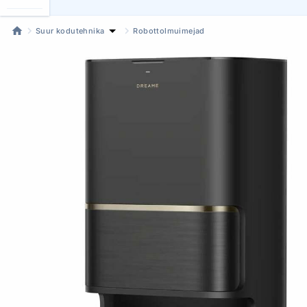
Suur kodutehnika
Robottolmuimejad