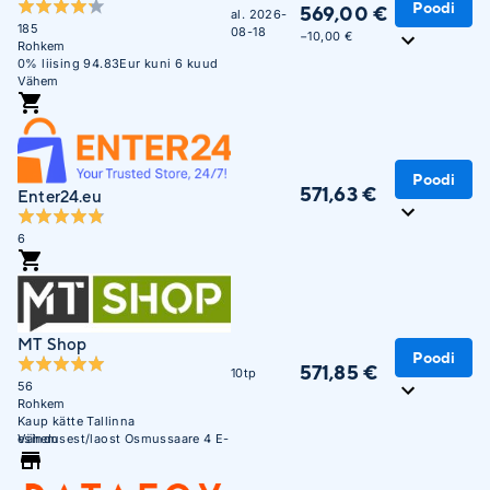
Poodi
569,00 €
al. 2026-
185
08-18
−10,00 €
Rohkem
0% liising 94.83Eur kuni 6 kuud
Vähem
Poodi
571,63 €
Enter24.eu
6
MT Shop
Poodi
571,85 €
10tp
56
Rohkem
Kaup kätte Tallinna
esindusest/laost Osmussaare 4 E-
Vähem
R 10:00 - 17:00