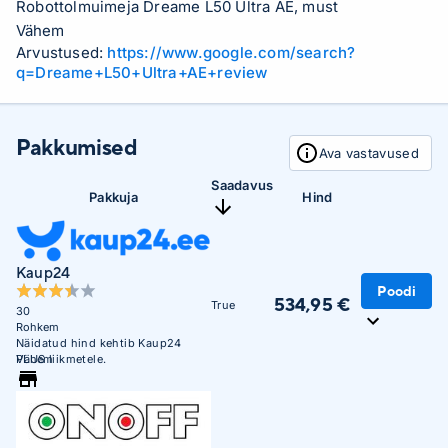
Robottolmuimeja Dreame L50 Ultra AE, must
Vähem
Arvustused:
https://www.google.com/search?
q=Dreame+L50+Ultra+AE+review
Pakkumised
Ava vastavused
Saadavus
Pakkuja
Hind
Kaup24
Poodi
534,95 €
True
30
Rohkem
Näidatud hind kehtib Kaup24
PLUS liikmetele.
Vähem