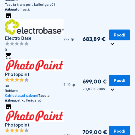
Tasuta transport kulleriga või
pakiautomaati.
Vähem
Poodi
Electro Base
683,89 €
2-2 tp
0
Photopoint
Poodi
699,00 €
7-10 tp
30
23,82 € kuus
Rohkem
Kahjustatud pakend
Tasuta
transport kulleriga või
Vähem
pakiautomaati.
Photopoint
Poodi
709,00 €