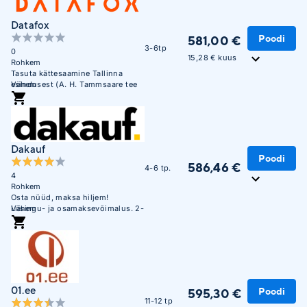
Datafox
Poodi
581,00 €
3-6tp
0
15,28 € kuus
Rohkem
Tasuta kättesaamine Tallinna
esindusest (A. H. Tammsaare tee
Vähem
47). E-R 09:00 - 17:00
Dakauf
Poodi
586,46 €
4-6 tp.
4
Rohkem
Osta nüüd, maksa hiljem!
Liisingu- ja osamaksevõimalus. 2-
Vähem
aastane garantii. 0% KM
ettevõttele.
01.ee
Poodi
595,30 €
11-12 tp