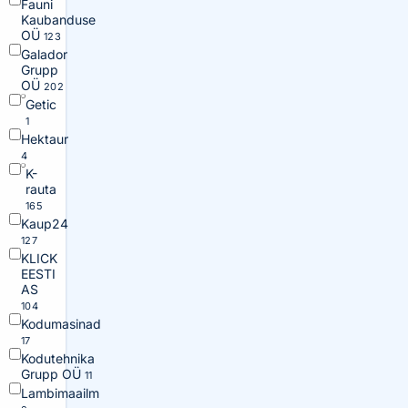
Fauni
Kaubanduse
OÜ
123
Galador
Grupp
OÜ
202
Getic
1
Hektaur
4
K-
rauta
165
Kaup24
127
KLICK
EESTI
AS
104
Kodumasinad
17
Kodutehnika
Grupp OÜ
11
Lambimaailm