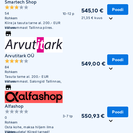
Smartech Shop
Poodi
545,10 €
54
10-12 p
21,35 € kuus
Rohkem
Kiire ja tasuta tarne al. 200.- EUR
ostusummast Tallinna piires.
Vähem
Arvutitark OÜ
Poodi
549,00 €
84
Rohkem
Tasuta tarne al. 200.- EUR
ostusummast. Salongid Tallinnas,
Vähem
Tartus, Pärnus ja Narvas
Alfashop
Poodi
550,93 €
3-7 tp
0
Rohkem
Osta kohe, maksa hiljem ilma
lisatasudeta! Kiired tarned!
Vähem