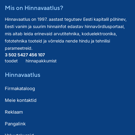
Mis on Hinnavaatlus?
Hinnavaatlus on 1997. aastast tegutsev Eesti kapitalil põhinev,
Eesti vanim ja suurim hinnainfot edastav hinnavõrdlusportaal,
mis aitab leida erinevaid arvutitehnika, koduelektroonika,
fototehnika tooteid ja võrrelda nende hindu ja tehnilisi
parameetreid.
3 502 542
7 456 107
toodet
hinnapakkumist
Hinnavaatlus
Firmakataloog
Meie kontaktid
Reklaam
Pangalink