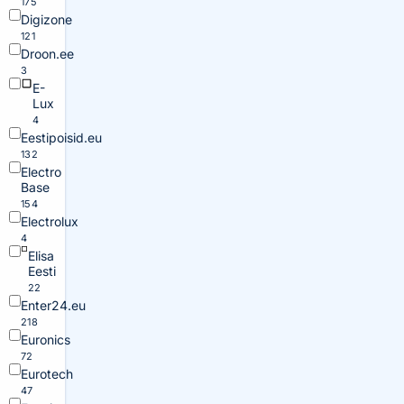
175
Digizone
121
Droon.ee
3
E-
Lux
4
Eestipoisid.eu
132
Electro
Base
154
Electrolux
4
Elisa
Eesti
22
Enter24.eu
218
Euronics
72
Eurotech
47