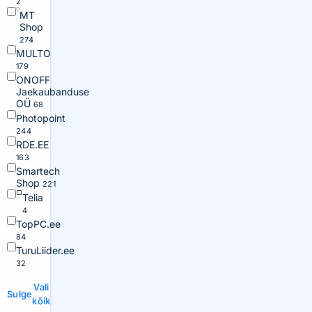
2
MT
Shop
274
MULTO
179
ONOFF
Jaekaubanduse
OÜ
68
Photopoint
244
RDE.EE
163
Smartech
Shop
221
Telia
4
TopPC.ee
84
TuruLiider.ee
32
Vali
Sulge
kõik