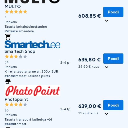
MULTO
Poodi
608,85 €
4
Rohkem
Tasuta kohaletoimetamine
mobiiltelefonidele,
Vähem
tahvelarvutitele ja sülearvutitele
alates 300 EUR-st Unisendi
pakiautomaatidesse
Smartech Shop
Poodi
635,80 €
54
2-4 p
24,90 € kuus
Rohkem
Kiire ja tasuta tarne al. 200.- EUR
ostusummast Tallinna piires.
Vähem
Photopoint
Poodi
639,00 €
2-4 tp
30
21,78 € kuus
Rohkem
Tasuta transport kulleriga või
pakiautomaati.
Vähem