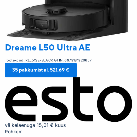
Dreame
L50 Ultra AE
Tootekood:
RLL51SE-BLACK
GTIN:
6979181920657
35
pakkumist al.
521,69 €
väikelaenuga 15,01 € kuus
Rohkem