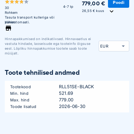
Poodi
779,00 €
4-7 tp
30
26,55 € kuus
Rohkem
Tasuta transport kulleriga või
pakiautomaati.
Vähem
Hinnapakkumised on indikatiivsed. Hinnavaatlus ei
vastuta hindade, laoseisude ega tooteinfo õigsuse
eest. Lõpliku hinnapakkumise tootele saab toote
müüjalt.
Toote tehnilised andmed
RLL51SE-BLACK
Tootekood
521.69
Min. hind
779.00
Max. hind
2026-06-30
Toode lisatud