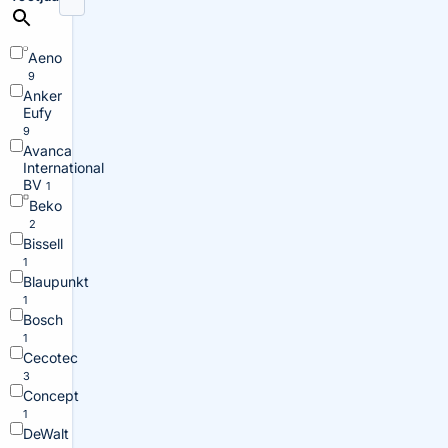
Aeno
9
Anker
Eufy
9
Avanca
International
BV
1
Beko
2
Bissell
1
Blaupunkt
1
Bosch
1
Cecotec
3
Concept
1
DeWalt