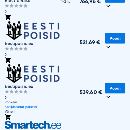
Electro Base
766,96 €
1-2 tp
0
Poodi
521,69 €
Eestipoisid.eu
0
Eestipoisid.eu
Poodi
539,60 €
0
Rohkem
Kahjustatud pakend
Vähem