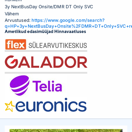
3y NextBusDay Onsite/DMR DT Only SVC
Vähem
Arvustused:
https://www.google.com/search?
q=HP+3y+NextBusDay+Onsite%2FDMR+DT+Only+SVC+r
Ametlikud edasimüüjad Hinnavaatluses