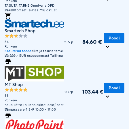
Rohkem
TASUTA TARNE Omniva ja DPD
pakiautomaati alates 79€ ostust.
Vähem
Soodne järelmaks. Krediitkaardiga
makse võimalus. Üle 450 000
täidetud tellimuse. Usaldusväärne
veebikaubamaja juba aastast 2003.
Smartech Shop
Poodi
84,60 €
54
2-5 p
Rohkem
Kasutatud toode
Kiire ja tasuta tarne
al. 200.- EUR ostusummast Tallinna
Vähem
piires.
MT Shop
Poodi
103,44 €
15+tp
56
Rohkem
Kaup kätte Tallinna esindusest/laost
Osmussaare 4 E-R 10:00 - 17:00
Vähem