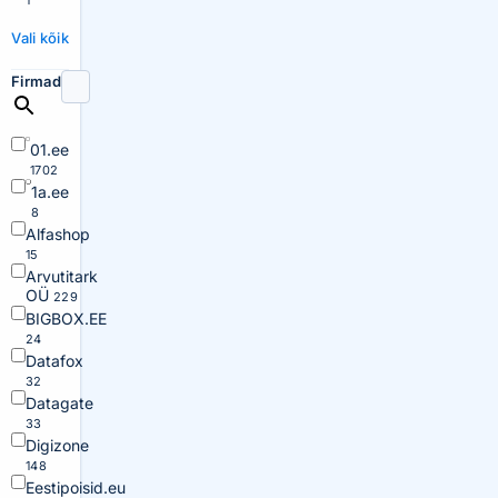
1
Vali kõik
Firmad
01.ee
1702
1a.ee
8
Alfashop
15
Arvutitark
OÜ
229
BIGBOX.EE
24
Datafox
32
Datagate
33
Digizone
148
Eestipoisid.eu