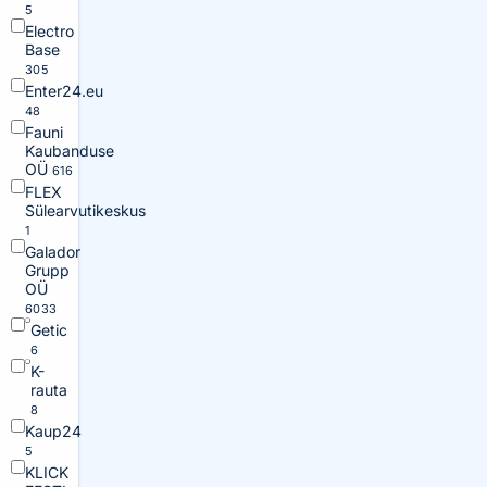
5
Electro
Base
305
Enter24.eu
48
Fauni
Kaubanduse
OÜ
616
FLEX
Sülearvutikeskus
1
Galador
Grupp
OÜ
6033
Getic
6
K-
rauta
8
Kaup24
5
KLICK