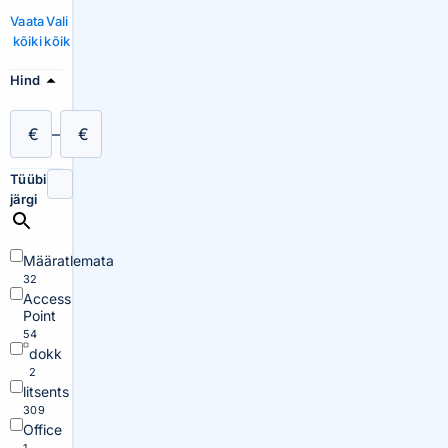
Vaata
Vali
kõiki
kõik
Hind
€
–
€
Tüübi
järgi
Määratlemata
32
Access
Point
54
dokk
2
litsents
309
Office