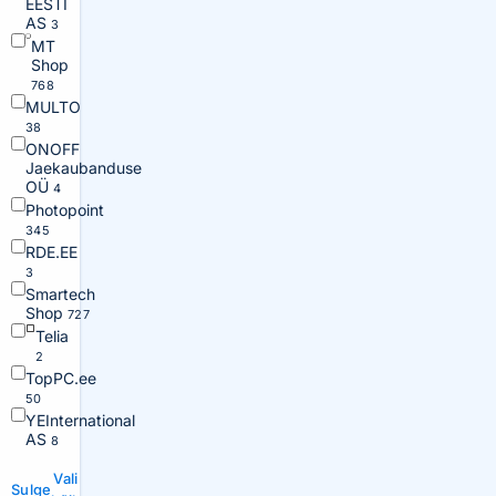
EESTI
AS
3
MT
Shop
768
MULTO
38
ONOFF
Jaekaubanduse
OÜ
4
Photopoint
345
RDE.EE
3
Smartech
Shop
727
Telia
2
TopPC.ee
50
YEInternational
AS
8
Vali
Sulge