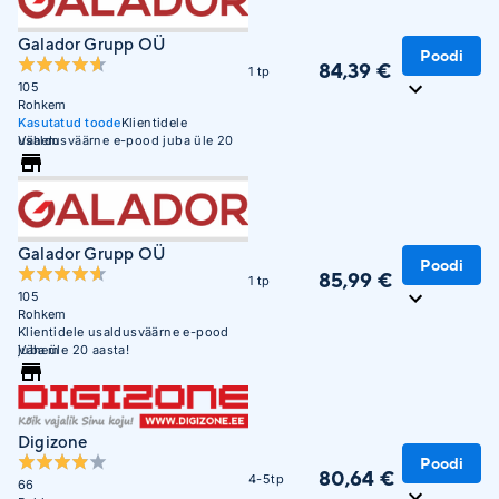
Galador Grupp OÜ
Poodi
84,39 €
1 tp
105
Rohkem
Kasutatud toode
Klientidele
usaldusväärne e-pood juba üle 20
Vähem
aasta!
Galador Grupp OÜ
Poodi
85,99 €
1 tp
105
Rohkem
Klientidele usaldusväärne e-pood
juba üle 20 aasta!
Vähem
Digizone
Poodi
80,64 €
4-5tp
66