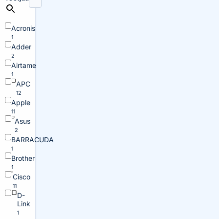
Acronis
1
Adder
2
Airtame
1
APC
12
Apple
11
Asus
2
BARRACUDA
1
Brother
1
Cisco
11
D-
Link
1