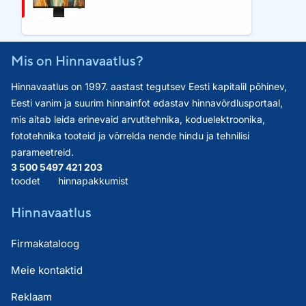
Mis on Hinnavaatlus?
Hinnavaatlus on 1997. aastast tegutsev Eesti kapitalil põhinev,
Eesti vanim ja suurim hinnainfot edastav hinnavõrdlusportaal,
mis aitab leida erinevaid arvutitehnika, koduelektroonika,
fototehnika tooteid ja võrrelda nende hindu ja tehnilisi
parameetreid.
3 500 549
7 421 203
toodet
hinnapakkumist
Hinnavaatlus
Firmakataloog
Meie kontaktid
Reklaam