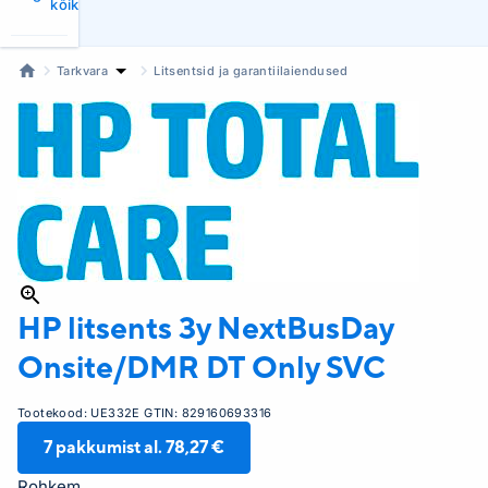
kõik
Tarkvara
Litsentsid ja garantiilaiendused
HP litsents
3y NextBusDay
Onsite/DMR DT Only SVC
Tootekood:
UE332E
GTIN:
829160693316
7
pakkumist al.
78,27 €
Rohkem