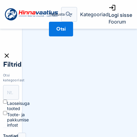
Kategooriad
Täpsusta
Logi sisse
Foorum
Otsi
Filtrid
Otsi
kategooriast
Laoseisuga
tooted
Toote- ja
pakkumise
infost
Tootjad