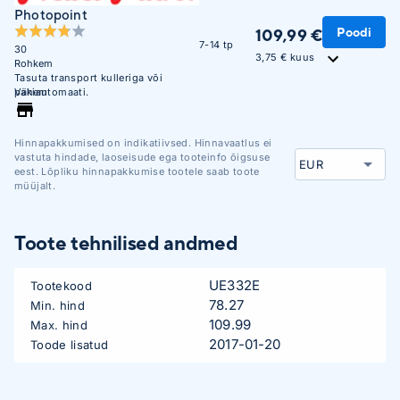
Photopoint
Poodi
109,99 €
7-14 tp
30
3,75 € kuus
Rohkem
Tasuta transport kulleriga või
pakiautomaati.
Vähem
Hinnapakkumised on indikatiivsed. Hinnavaatlus ei
vastuta hindade, laoseisude ega tooteinfo õigsuse
eest. Lõpliku hinnapakkumise tootele saab toote
müüjalt.
Toote tehnilised andmed
UE332E
Tootekood
78.27
Min. hind
109.99
Max. hind
2017-01-20
Toode lisatud