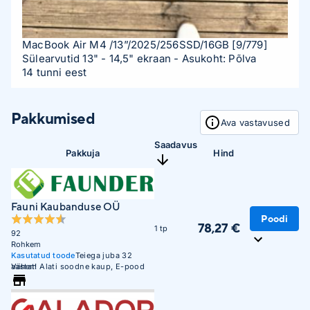
MacBook Air M4 /13”/2025/256SSD/16GB
[9/779]
Sülearvutid 13" - 14,5" ekraan
- Asukoht: Põlva
14 tunni eest
Pakkumised
Ava vastavused
Saadavus
Pakkuja
Hind
Fauni Kaubanduse OÜ
Poodi
78,27 €
1 tp
92
Rohkem
Kasutatud toode
Teiega juba 32
aastat! Alati soodne kaup, E-pood
Vähem
24/7