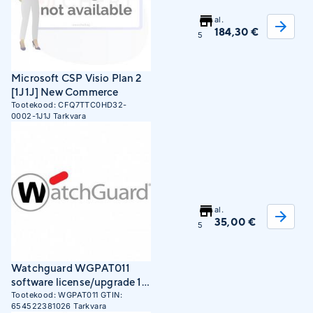
al.
184,30 €
5
Microsoft CSP Visio Plan 2
[1J1J] New Commerce
Tootekood:
CFQ7TTC0HD32-
0002-1J1J
Tarkvara
al.
35,00 €
5
Watchguard WGPAT011
software license/upgrade 1
year(s)
Tootekood:
WGPAT011
GTIN:
654522381026
Tarkvara