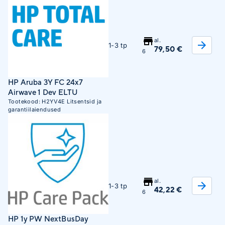
al.
1-3 tp
79,50 €
6
HP Aruba 3Y FC 24x7
Airwave 1 Dev ELTU
Tootekood:
H2YV4E
Litsentsid ja
garantiilaiendused
al.
1-3 tp
42,22 €
6
HP 1y PW NextBusDay