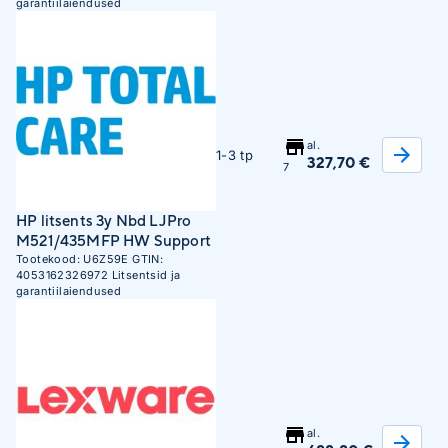
garantiilaiendused
al.
1-3 tp
327,70 €
7
HP litsents 3y Nbd LJPro
M521/435MFP HW Support
Tootekood:
U6Z59E
GTIN:
4053162326972
Litsentsid ja
garantiilaiendused
al.