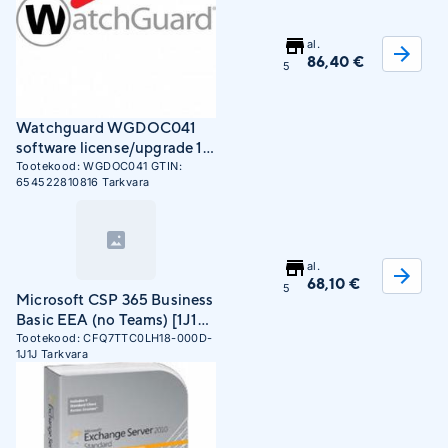
al.
86,40 €
5
Watchguard WGDOC041
software license/upgrade 10
license(s) 1 year(s)
Tootekood:
WGDOC041
GTIN:
654522810816
Tarkvara
al.
68,10 €
5
Microsoft CSP 365 Business
Basic EEA (no Teams) [1J1J]
New C
Tootekood:
CFQ7TTC0LH18-000D-
1J1J
Tarkvara