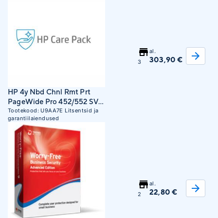
al.
303,90 €
3
HP 4y Nbd Chnl Rmt Prt
PageWide Pro 452/552 SVC
(U9AA7E)
Tootekood:
U9AA7E
Litsentsid ja
garantiilaiendused
al.
22,80 €
2