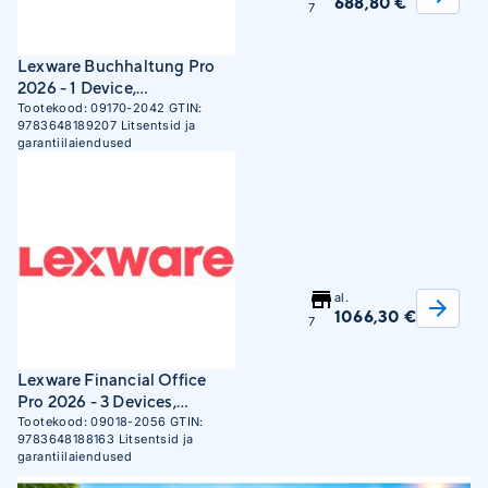
688,80 €
7
Lexware Buchhaltung Pro
2026 - 1 Device,
subscription, ESD
Tootekood:
09170-2042
GTIN:
9783648189207
Litsentsid ja
garantiilaiendused
al.
1066,30 €
7
Lexware Financial Office
Pro 2026 - 3 Devices,
subscription, ESD
Tootekood:
09018-2056
GTIN:
9783648188163
Litsentsid ja
garantiilaiendused