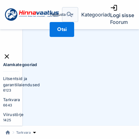
Kategooriad
Täpsusta
Logi sisse
Foorum
Otsi
Alamkategooriad
Litsentsid ja
garantiilaiendused
6123
Tarkvara
6643
Viirustõrje
1425
Tarkvara