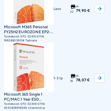
al.
Laos
79,90 €
22
Microsoft M365 Personal
FY25H2 EUROZONE EP2-
32410
Tootekood:
EP2-32410
GTIN:
196388539314
Tarkvara
al.
1-3 tp
78,07 €
19
Microsoft 365 Single 1
PC/MAC 1 Year ESD
Download
Tootekood:
EP2-32306
GTIN:
4255809918346
Litsentsid ja