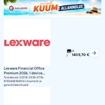
al.
1405,70 €
7
Lexware Financial Office
Premium 2026, 1 device,
ESD, subscription
Tootekood:
02019-2038
GTIN:
9783648188514
Litsentsid ja
garantiilaiendused