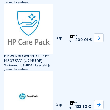
garantiilaiendused
al.
1-3 tp
200,01 €
6
HP 3y NBD w/DMR LJ Ent
M607 SVC (U9MU0E)
Tootekood:
U9MU0E
Litsentsid ja
garantiilaiendused
al.
1-3 tp
132,90 €
6