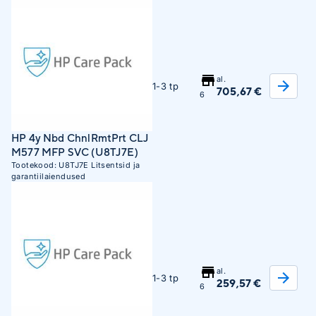
al.
1-3 tp
705,67 €
6
HP 4y Nbd ChnlRmtPrt CLJ
M577 MFP SVC (U8TJ7E)
Tootekood:
U8TJ7E
Litsentsid ja
garantiilaiendused
al.
1-3 tp
259,57 €
6