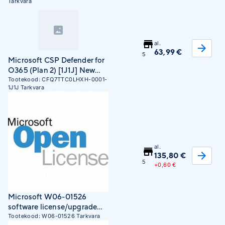
Tarkvara
al.
63,99 €
5
Microsoft CSP Defender for
O365 (Plan 2) [1J1J] New
Commerce
Tootekood:
CFQ7TTC0LHXH-0001-
1J1J
Tarkvara
al.
135,80 €
5
+
0,60 €
Microsoft W06-01526
software license/upgrade
Multilingual 1 year(s)
Tootekood:
W06-01526
Tarkvara