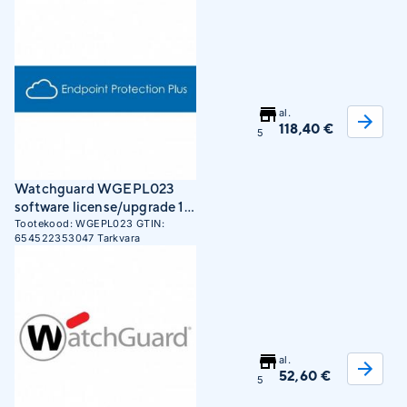
al.
118,40 €
5
Watchguard WGEPL023
software license/upgrade 11
- 25 license(s) 3 year(s)
Tootekood:
WGEPL023
GTIN:
654522353047
Tarkvara
al.
52,60 €
5