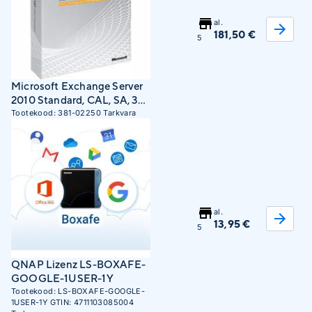
al.
181,50 €
5
Microsoft Exchange Server
2010 Standard, CAL, SA, 3Y-
Y1, EN 3 year(s)
Tootekood:
381-02250
Tarkvara
al.
13,95 €
5
QNAP Lizenz LS-BOXAFE-
GOOGLE-1USER-1Y
Tootekood:
LS-BOXAFE-GOOGLE-
1USER-1Y
GTIN:
4711103085004