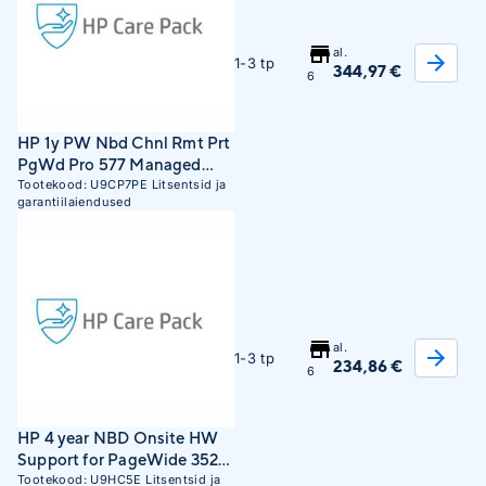
al.
1-3 tp
344,97 €
6
HP 1y PW Nbd Chnl Rmt Prt
PgWd Pro 577 Managed
SVC (U9CP7PE)
Tootekood:
U9CP7PE
Litsentsid ja
garantiilaiendused
al.
1-3 tp
234,86 €
6
HP 4 year NBD Onsite HW
Support for PageWide 352
(U9HC5E)
Tootekood:
U9HC5E
Litsentsid ja