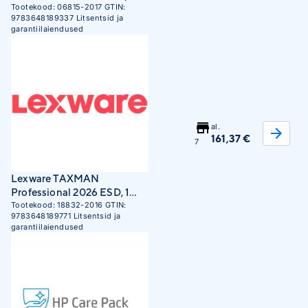
5 tax returns, ESD
Tootekood:
06815-2017
GTIN:
9783648189337
Litsentsid ja
garantiilaiendused
al.
161,37 €
7
Lexware TAXMAN
Professional 2026 ESD, 1
device, up to 50 tax returns
Tootekood:
18832-2016
GTIN:
9783648189771
Litsentsid ja
garantiilaiendused