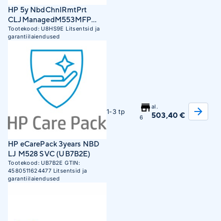
HP 5y NbdChnlRmtPrt
CLJManagedM553MFP
SVC (U8HS9E)
Tootekood:
U8HS9E
Litsentsid ja
garantiilaiendused
al.
1-3 tp
503,40 €
6
HP eCarePack 3years NBD
LJ M528 SVC (UB7B2E)
Tootekood:
UB7B2E
GTIN:
4580511624477
Litsentsid ja
garantiilaiendused