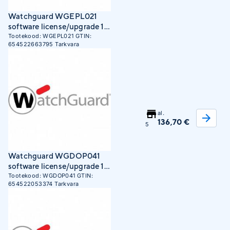
Watchguard WGEPL021
software license/upgrade 1
license(s) 1 year(s)
Tootekood:
WGEPL021
GTIN:
654522663795
Tarkvara
al.
136,70 €
5
Watchguard WGDOP041
software license/upgrade 10
license(s) 1 year(s)
Tootekood:
WGDOP041
GTIN:
654522053374
Tarkvara