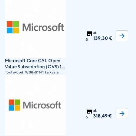
al.
139,30 €
5
Microsoft Core CAL Open
Value Subscription (OVS) 1
license(s) Subscription
Tootekood:
W06-01141
Tarkvara
Multilingual
al.
318,49 €
5