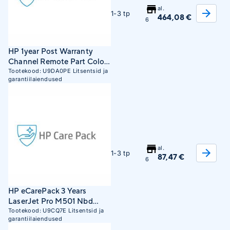
al.
1-3 tp
464,08 €
6
HP 1year Post Warranty
Channel Remote Part Color
PageWide Enterprise
Tootekood:
U9DA0PE
Litsentsid ja
garantiilaiendused
585MFP Service
(U9DA0PE)
al.
1-3 tp
87,47 €
6
HP eCarePack 3 Years
LaserJet Pro M501 Nbd
Remote and Parts Exchange
Tootekood:
U9CQ7E
Litsentsid ja
garantiilaiendused
(U9CQ7E)