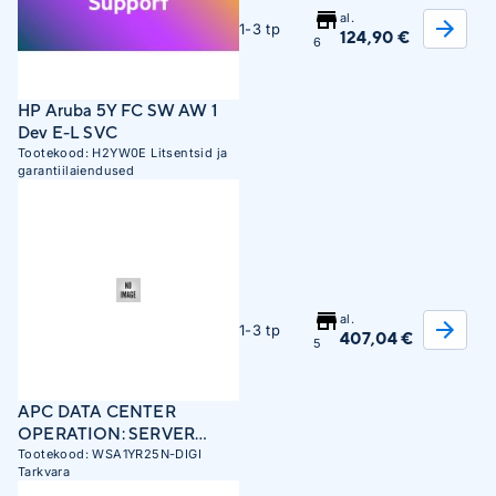
al.
1-3 tp
124,90 €
6
HP Aruba 5Y FC SW AW 1
Dev E-L SVC
Tootekood:
H2YW0E
Litsentsid ja
garantiilaiendused
al.
1-3 tp
407,04 €
5
APC DATA CENTER
OPERATION: SERVER
ACCESS, 1 YEAR
Tootekood:
WSA1YR25N-DIGI
Tarkvara
SOFTWARE SUPPORT