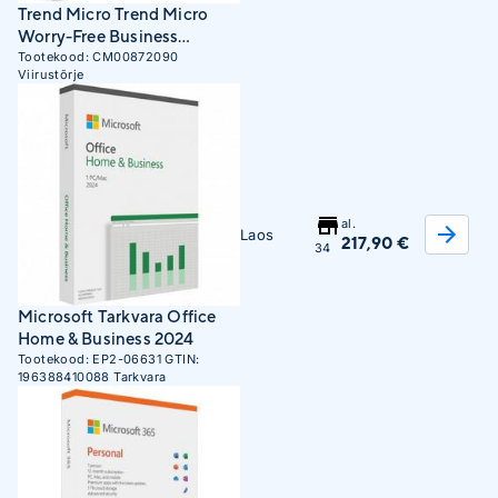
Trend Micro Trend Micro
Worry-Free Business
Security 9 Advance
Tootekood:
CM00872090
Viirustõrje
al.
Laos
217,90 €
34
Microsoft Tarkvara Office
Home & Business 2024
Tootekood:
EP2-06631
GTIN:
196388410088
Tarkvara