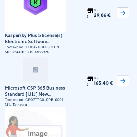
al.
29,86 €
5
Kaspersky Plus 5 license(s)
Electronic Software
Download (ESD) 1 year(s)
Tootekood:
KL1042GDEFS
GTIN:
5056244915339
Tarkvara
al.
165,40 €
5
Microsoft CSP 365 Business
Standard [1J1J] New
Commerce
Tootekood:
CFQ7TTC0LDPB-0001-
1J1J
Tarkvara