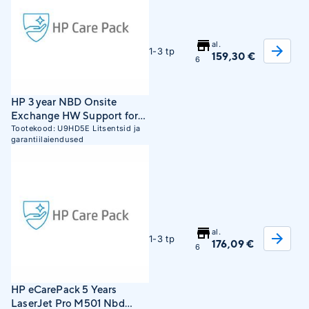
al.
1-3 tp
159,30 €
6
HP 3 year NBD Onsite
Exchange HW Support for
PageWide 352 (U9HD5E)
Tootekood:
U9HD5E
Litsentsid ja
garantiilaiendused
al.
1-3 tp
176,09 €
6
HP eCarePack 5 Years
LaserJet Pro M501 Nbd