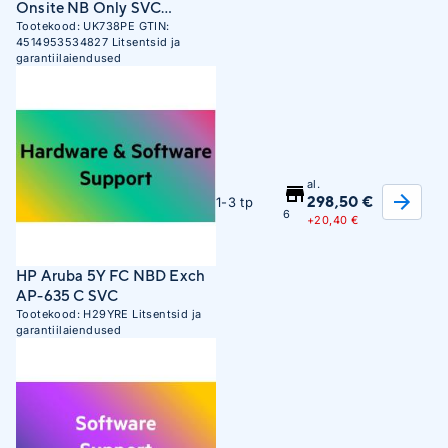
Onsite NB Only SVC
R326895
Tootekood:
UK738PE
GTIN:
4514953534827
Litsentsid ja
garantiilaiendused
al.
298,50 €
1-3 tp
6
+
20,40 €
HP Aruba 5Y FC NBD Exch
AP-635 C SVC
Tootekood:
H29YRE
Litsentsid ja
garantiilaiendused