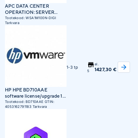
APC DATA CENTER
OPERATION: SERVER
ACCESS, 1 MONTH
Tootekood:
WSA1M100N-DIGI
Tarkvara
SOFTWARE
MAINTENANCE
CONTRACT, 100 NODES
al.
1-3 tp
1427,30 €
5
HP HPE BD710AAE
software license/upgrade 1
year(s)
Tootekood:
BD710AAE
GTIN:
4053162791183
Tarkvara