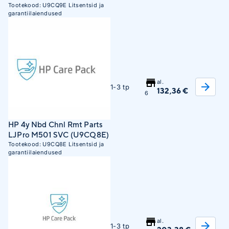
Remote and Parts Exchange
Tootekood:
U9CQ9E
Litsentsid ja
garantiilaiendused
(U9CQ9E)
al.
1-3 tp
132,36 €
6
HP 4y Nbd Chnl Rmt Parts
LJPro M501 SVC (U9CQ8E)
Tootekood:
U9CQ8E
Litsentsid ja
garantiilaiendused
al.
1-3 tp