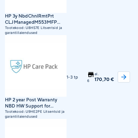
HP 3y NbdChnlRmtPrt
CLJManagedM553MFP
SVC (U8HS7E)
Tootekood:
U8HS7E
Litsentsid ja
garantiilaiendused
al.
1-3 tp
170,70 €
6
HP 2 year Post Warranty
NBD HW Support for
PageWide 352 (U9HE2PE)
Tootekood:
U9HE2PE
Litsentsid ja
garantiilaiendused