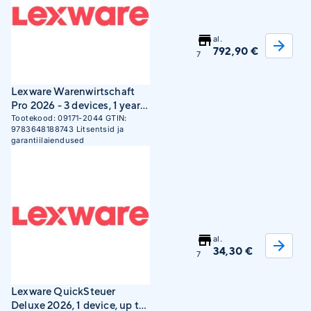
al.
792,90 €
7
Lexware Warenwirtschaft
Pro 2026 - 3 devices, 1 year
ESD
Tootekood:
09171-2044
GTIN:
9783648188743
Litsentsid ja
garantiilaiendused
al.
34,30 €
7
Lexware QuickSteuer
Deluxe 2026, 1 device, up to