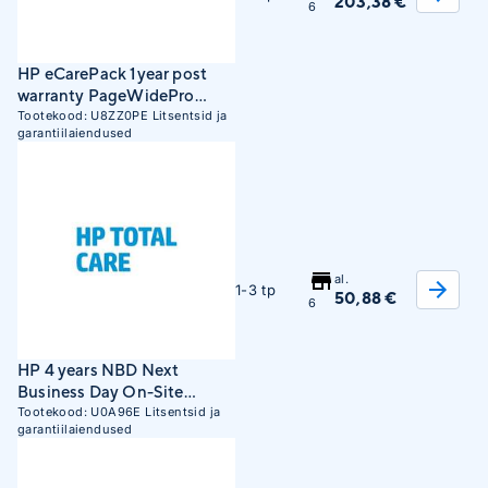
203,38 €
6
HP eCarePack 1year post
warranty PageWidePro
X477 hard ware support only
Tootekood:
U8ZZ0PE
Litsentsid ja
garantiilaiendused
Channel MPS (U8ZZ0PE)
al.
1-3 tp
50,88 €
6
HP 4 years NBD Next
Business Day On-Site
Warranty Extension for
Tootekood:
U0A96E
Litsentsid ja
garantiilaiendused