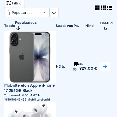
Filtrid
Populaarsus
Lisatud
Toode
Saadavus
Pa.
Hind
Ls.
al.
1-3 tp
929,00 €
53
Mobiiltelefon Apple iPhone
17 256GB Black
Tootekood:
MG6J4
GTIN:
195950643459
Mobiiltelefonid