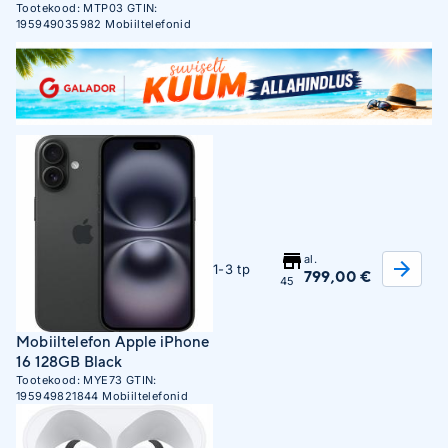
Tootekood:
MTP03
GTIN:
195949035982
Mobiiltelefonid
al.
1-3 tp
799,00 €
45
Mobiiltelefon Apple iPhone
16 128GB Black
Tootekood:
MYE73
GTIN:
195949821844
Mobiiltelefonid