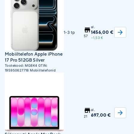
al.
1456,00 €
1-3 tp
57
−1,53 €
Mobiiltelefon Apple iPhone
17 Pro 512GB Silver
Tootekood:
MG8K4
GTIN:
195950627718
Mobiiltelefonid
al.
697,00 €
21