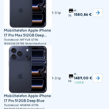
al.
1-3 tp
1580,86 €
76
Mobiiltelefon Apple iPhone
17 Pro Max 512GB Deep
Blue
Tootekood:
MFYU4
GTIN:
195950639766
Mobiiltelefonid
al.
1489,00 €
1-3 tp
55
−1,00 €
Mobiiltelefon Apple iPhone
17 Pro 512GB Deep Blue
Tootekood:
MG8N4
GTIN: