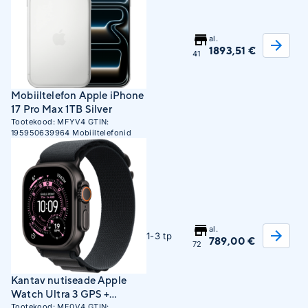
al.
1893,51 €
41
Mobiiltelefon Apple iPhone
17 Pro Max 1TB Silver
Tootekood:
MFYV4
GTIN:
195950639964
Mobiiltelefonid
al.
1-3 tp
789,00 €
72
Kantav nutiseade Apple
Watch Ultra 3 GPS +
Cellular 49mm Black
Tootekood:
MF0V4
GTIN: