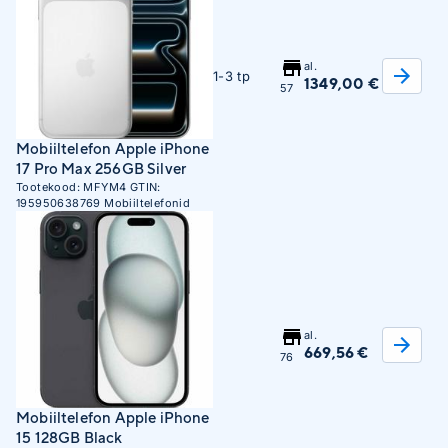
al.
1-3 tp
1349,00 €
57
Mobiiltelefon Apple iPhone
17 Pro Max 256GB Silver
Tootekood:
MFYM4
GTIN:
195950638769
Mobiiltelefonid
al.
669,56 €
76
Mobiiltelefon Apple iPhone
15 128GB Black