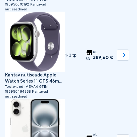
195950610192
Kantavad
Titanium Case with Black
nutiseadmed
Alpine Loop - Medium
al.
1-3 tp
389,60 €
63
Kantav nutiseade Apple
Watch Series 11 GPS 46mm
Silver Aluminum Case with
Tootekood:
MEVA4
GTIN:
195950464368
Kantavad
Purple Fog Sport Band -
nutiseadmed
M/L
al.