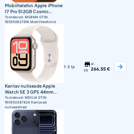
Mobiiltelefon Apple iPhone
17 Pro 512GB Cosmic
Orange
Tootekood:
MG8M4
GTIN:
195950627916
Mobiiltelefonid
al.
1-3 tp
266,55 €
59
Kantav nutiseade Apple
Watch SE 3 GPS 44mm
Starlight Aluminum Case
Tootekood:
MEHJ4
GTIN:
195950387834
Kantavad
with Starlight Sport Band -
nutiseadmed
M/L