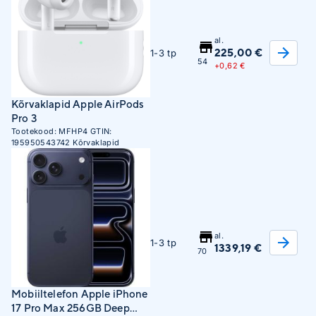
al.
225,00 €
1-3 tp
54
+
0,62 €
Kõrvaklapid Apple AirPods
Pro 3
Tootekood:
MFHP4
GTIN:
195950543742
Kõrvaklapid
al.
1-3 tp
1339,19 €
70
Mobiiltelefon Apple iPhone
17 Pro Max 256GB Deep