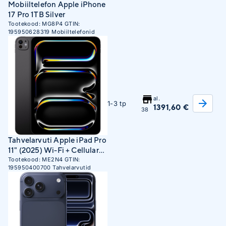
Mobiiltelefon Apple iPhone
17 Pro 1TB Silver
Tootekood:
MG8P4
GTIN:
195950628319
Mobiiltelefonid
al.
1-3 tp
1391,60 €
38
Tahvelarvuti Apple iPad Pro
11" (2025) Wi-Fi + Cellular
256GB Space Black
Tootekood:
ME2N4
GTIN:
195950400700
Tahvelarvutid