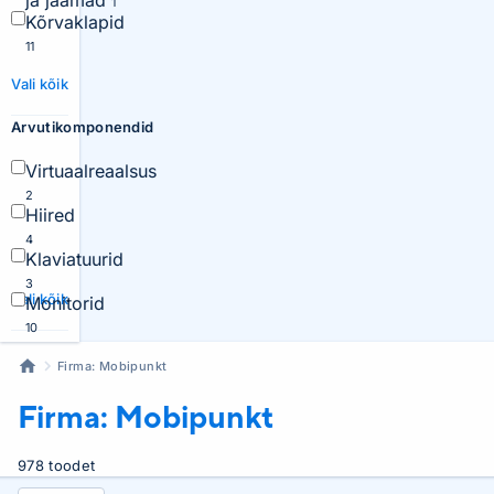
ja jaamad
1
Kõrvaklapid
11
Vali kõik
Arvutikomponendid
Virtuaalreaalsus
2
Hiired
4
Klaviatuurid
3
Vali kõik
Monitorid
10
Firma: Mobipunkt
Firma: Mobipunkt
978 toodet