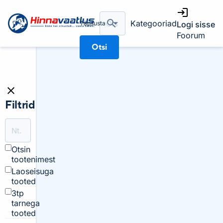
Kategooriad
Täpsusta
Logi sisse
Foorum
Otsi
Filtrid
Otsin
tootenimest
Laoseisuga
tooted
3tp
tarnega
tooted