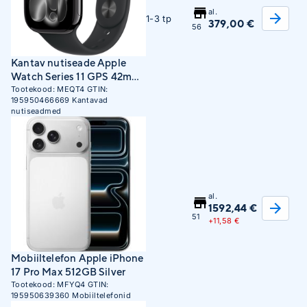
al.
1-3 tp
379,00 €
56
Kantav nutiseade Apple
Watch Series 11 GPS 42mm
Jet Black Aluminum Case
Tootekood:
MEQT4
GTIN:
195950466669
Kantavad
with Black Sport Band - S/M
nutiseadmed
al.
1592,44 €
51
+
11,58 €
Mobiiltelefon Apple iPhone
17 Pro Max 512GB Silver
Tootekood:
MFYQ4
GTIN:
195950639360
Mobiiltelefonid