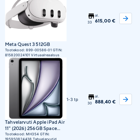
al.
615,00 €
33
Meta Quest 3 512GB
Tootekood:
899-00586-01
GTIN:
815820024101
Virtuaalreaalsus
al.
1-3 tp
888,40 €
30
Tahvelarvuti Apple iPad Air
11" (2026) 256GB Space
Gray
Tootekood:
MH354
GTIN:
195950824438
Tahvelarvutid