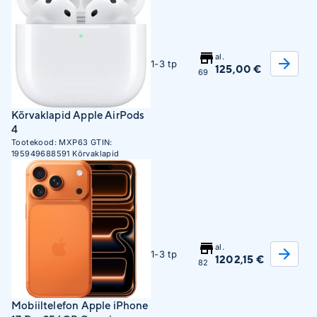
al.
1-3 tp
125,00 €
69
Kõrvaklapid Apple AirPods
4
Tootekood:
MXP63
GTIN:
195949688591
Kõrvaklapid
al.
1-3 tp
1202,15 €
82
Mobiiltelefon Apple iPhone