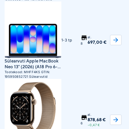
al.
1-3 tp
697,00 €
8
Sülearvuti Apple MacBook
Neo 13" (2026) (A18 Pro 6-
Core CPU, 5-Core GPU,
Tootekood:
MHFF4KS
GTIN:
195950852721
Sülearvutid
8GB RAM, 256GB SSD,
SWE) Indigo
al.
878,68 €
6
−0,47 €