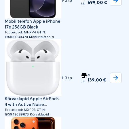
1-3 tp
699,00 €
56
Mobiiltelefon Apple iPhone
17e 256GB Black
Tootekood:
MHRV4
GTIN:
195951030470
Mobiiltelefonid
al.
1-3 tp
139,00 €
58
Kõrvaklapid Apple AirPods
4 with Active Noise
Cancellation
Tootekood:
MXP93
GTIN:
195949689673
Kõrvaklapid