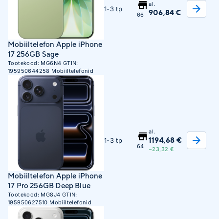
al.
1-3 tp
906,84 €
66
Mobiiltelefon Apple iPhone
17 256GB Sage
Tootekood:
MG6N4
GTIN:
195950644258
Mobiiltelefonid
al.
1194,68 €
1-3 tp
64
−23,32 €
Mobiiltelefon Apple iPhone
17 Pro 256GB Deep Blue
Tootekood:
MG8J4
GTIN:
195950627510
Mobiiltelefonid