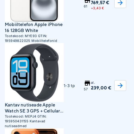
769,57 €
61
+
3,43 €
Mobiiltelefon Apple iPhone
16 128GB White
Tootekood:
MYE93
GTIN:
195949822025
Mobiiltelefonid
al.
1-3 tp
239,00 €
57
Kantav nutiseade Apple
Watch SE 3 GPS + Cellular
44mm Midnight Aluminum
Tootekood:
MEPJ4
GTIN:
195950431155
Kantavad
Case with Midnight Sport
nutiseadmed
Band - M/L