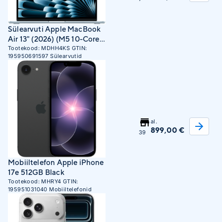
Sülearvuti Apple MacBook
Air 13" (2026) (M5 10-Core
CPU, 8-Core GPU, 16GB
Tootekood:
MDHH4KS
GTIN:
195950691597
Sülearvutid
RAM, 512GB SSD, SWE) Sky
Blue
al.
899,00 €
39
Mobiiltelefon Apple iPhone
17e 512GB Black
Tootekood:
MHRY4
GTIN:
195951031040
Mobiiltelefonid