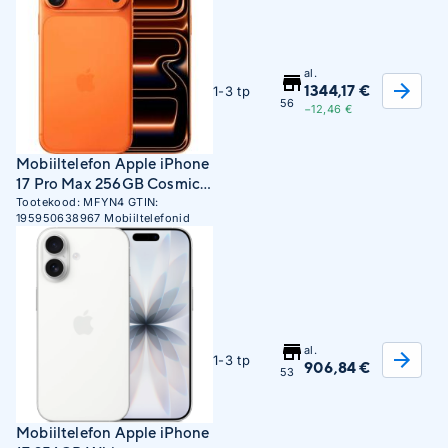
al.
1344,17 €
1-3 tp
56
−12,46 €
Mobiiltelefon Apple iPhone
17 Pro Max 256GB Cosmic
Orange
Tootekood:
MFYN4
GTIN:
195950638967
Mobiiltelefonid
al.
1-3 tp
906,84 €
53
Mobiiltelefon Apple iPhone