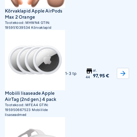
Kõrvaklapid Apple AirPods
Max 2 Orange
Tootekood:
MHWN4
GTIN:
195951039534
Kõrvaklapid
al.
1-3 tp
97,95 €
44
Mobiili lisaseade Apple
AirTag (2nd gen.) 4 pack
Tootekood:
MFEA4
GTIN:
195950667523
Mobiilide
lisaseadmed