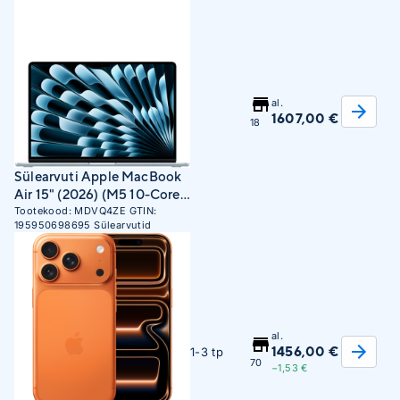
al.
1607,00 €
18
Sülearvuti Apple MacBook
Air 15" (2026) (M5 10-Core
CPU, 10-Core GPU, 16GB
Tootekood:
MDVQ4ZE
GTIN:
195950698695
Sülearvutid
RAM, 512GB SSD, INT) Sky
Blue
al.
1456,00 €
1-3 tp
70
−1,53 €