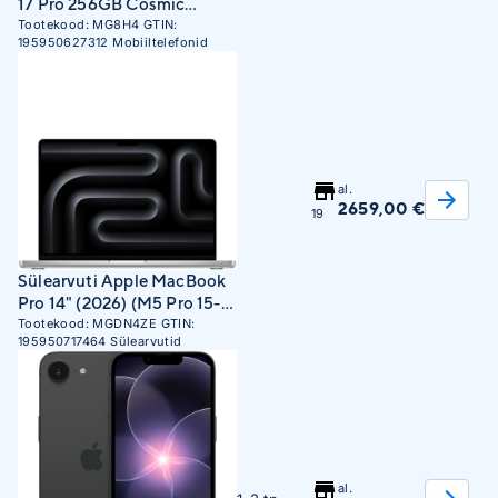
17 Pro 256GB Cosmic
Orange
Tootekood:
MG8H4
GTIN:
195950627312
Mobiiltelefonid
al.
2659,00 €
19
Sülearvuti Apple MacBook
Pro 14" (2026) (M5 Pro 15-
Core CPU, 16-Core GPU,
Tootekood:
MGDN4ZE
GTIN:
195950717464
Sülearvutid
24GB RAM, 1TB SSD, INT)
Silver
al.