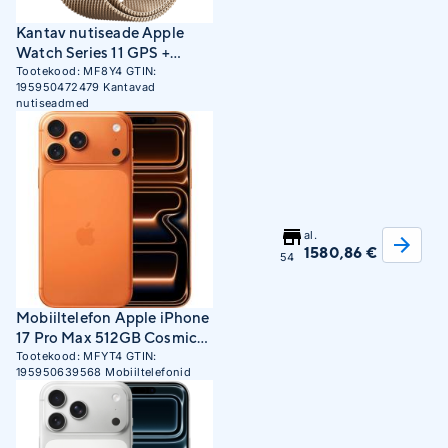
Kantav nutiseade Apple
Watch Series 11 GPS +
Cellular 42mm Gold
Tootekood:
MF8Y4
GTIN:
195950472479
Kantavad
Titanium Case with Gold
nutiseadmed
Milanese Loop
al.
1580,86 €
54
Mobiiltelefon Apple iPhone
17 Pro Max 512GB Cosmic
Orange
Tootekood:
MFYT4
GTIN:
195950639568
Mobiiltelefonid