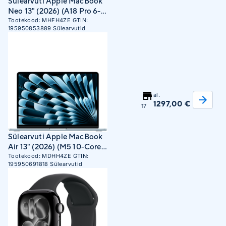
Sülearvuti Apple MacBook
Neo 13" (2026) (A18 Pro 6-
Core CPU, 5-Core GPU,
Tootekood:
MHFH4ZE
GTIN:
195950853889
Sülearvutid
8GB RAM, 256GB SSD, INT)
Blush
al.
1297,00 €
17
Sülearvuti Apple MacBook
Air 13" (2026) (M5 10-Core
CPU, 8-Core GPU, 16GB
Tootekood:
MDHH4ZE
GTIN:
195950691818
Sülearvutid
RAM, 512GB SSD, INT) Sky
Blue