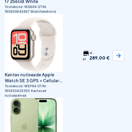
17 256GB White
Tootekood:
MG6K4
GTIN:
195950643657
Mobiiltelefonid
al.
289,00 €
41
Kantav nutiseade Apple
Watch SE 3 GPS + Cellular
40mm Starlight Aluminum
Tootekood:
MEP64
GTIN:
195950429350
Kantavad
Case with Starlight Sport
nutiseadmed
Band - S/M