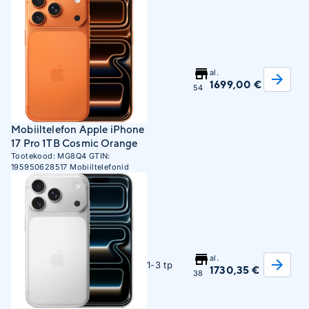
al.
1699,00 €
54
Mobiiltelefon Apple iPhone
17 Pro 1TB Cosmic Orange
Tootekood:
MG8Q4
GTIN:
195950628517
Mobiiltelefonid
al.
1-3 tp
1730,35 €
38