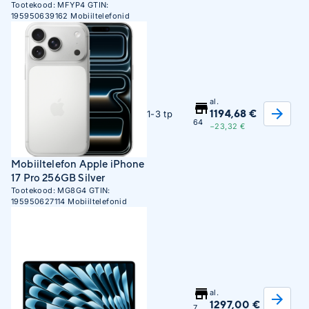
Blue
Tootekood:
MFYP4
GTIN:
195950639162
Mobiiltelefonid
al.
1194,68 €
1-3 tp
64
−23,32 €
Mobiiltelefon Apple iPhone
17 Pro 256GB Silver
Tootekood:
MG8G4
GTIN:
195950627114
Mobiiltelefonid
al.
1297,00 €
7