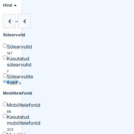
Hind
€
–
€
Sülearvutid
Sülearvutid
147
Kasutatud
sülearvutid
7
Sülearvutite
Vali kõik
lisad
3
Mobiiltelefonid
Mobiiltelefonid
69
Kasutatud
mobiiltelefonid
325