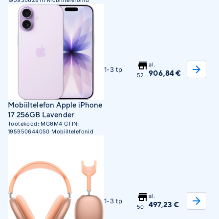
195950628111
Mobiiltelefonid
al.
1-3 tp
906,84 €
52
Mobiiltelefon Apple iPhone
17 256GB Lavender
Tootekood:
MG6M4
GTIN:
195950644050
Mobiiltelefonid
al.
1-3 tp
497,23 €
50