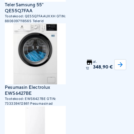
Teler Samsung 55"
QE55Q7FAA
Tootekood:
QE55Q7FAAUXXH
GTIN:
8806097118565
Telerid
al.
348,90 €
12
Pesumasin Electrolux
EWS6427BE
Tootekood:
EWS6427BE
GTIN:
733339412861
Pesumasinad