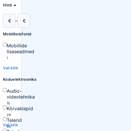
Hind
€
–
€
Mobiiltelefonid
Mobiilide
lisaseadmed
1
Vali kõik
Koduelektroonika
Audio-
videotehnika
15
Kõrvaklapid
29
Telerid
Vali kõik
95