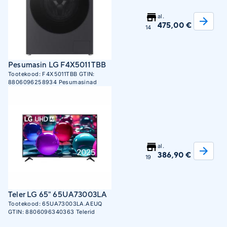
al.
475,00 €
14
Pesumasin LG F4X5011TBB
Tootekood:
F4X5011TBB
GTIN:
8806096258934
Pesumasinad
al.
386,90 €
19
Teler LG 65" 65UA73003LA
Tootekood:
65UA73003LA.AEUQ
GTIN:
8806096340363
Telerid