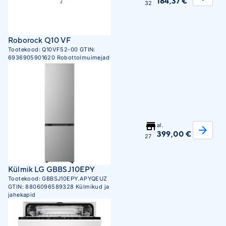
184,37 €
32
Roborock Q10 VF
Tootekood:
Q10VF52-00
GTIN:
6936905901620
Robottolmuimejad
al.
399,00 €
27
Külmik LG GBBSJ10EPY
Tootekood:
GBBSJ10EPY.APYQEUZ
GTIN:
8806096589328
Külmikud ja
jahekapid