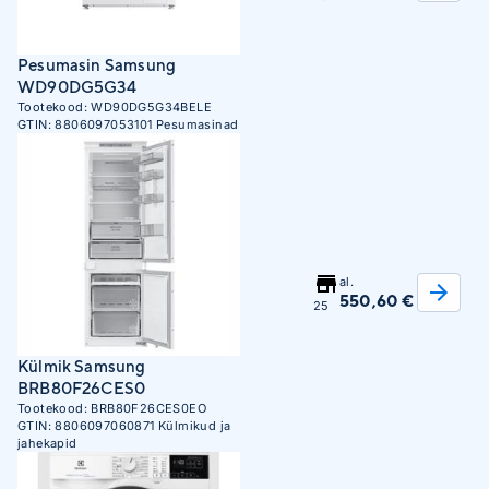
Pesumasin Samsung
WD90DG5G34
Tootekood:
WD90DG5G34BELE
GTIN:
8806097053101
Pesumasinad
al.
550,60 €
25
Külmik Samsung
BRB80F26CES0
Tootekood:
BRB80F26CES0EO
GTIN:
8806097060871
Külmikud ja
jahekapid