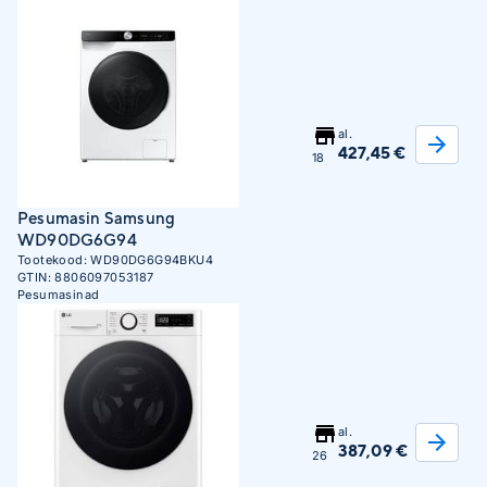
al.
427,45 €
18
Pesumasin Samsung
WD90DG6G94
Tootekood:
WD90DG6G94BKU4
GTIN:
8806097053187
Pesumasinad
al.
387,09 €
26