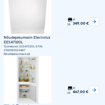
al.
349,00 €
26
Nõudepesumasin Electrolux
EES47320L
Tootekood:
EES47320L
GTIN:
2100003533487
Nõudepesumasinad
al.
467,00 €
25