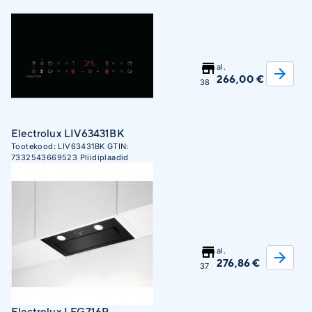
al.
266,00 €
38
Electrolux LIV63431BK
Tootekood:
LIV63431BK
GTIN:
7332543669523
Pliidiplaadid
al.
276,86 €
37
Electrolux LFG716R