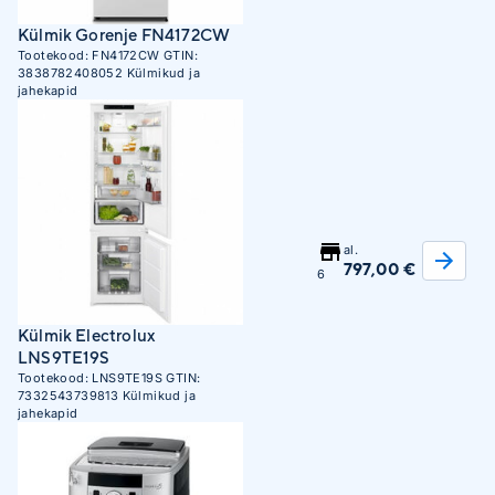
Külmik Gorenje FN4172CW
Tootekood:
FN4172CW
GTIN:
3838782408052
Külmikud ja
jahekapid
al.
797,00 €
6
Külmik Electrolux
LNS9TE19S
Tootekood:
LNS9TE19S
GTIN:
7332543739813
Külmikud ja
jahekapid