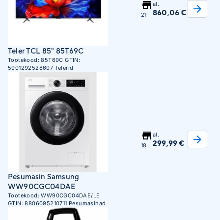
al.
860,06 €
21
Teler TCL 85" 85T69C
Tootekood:
85T69C
GTIN:
5901292528607
Telerid
al.
299,99 €
18
Pesumasin Samsung
WW90CGC04DAE
Tootekood:
WW90CGC04DAE/LE
GTIN:
8806095210711
Pesumasinad