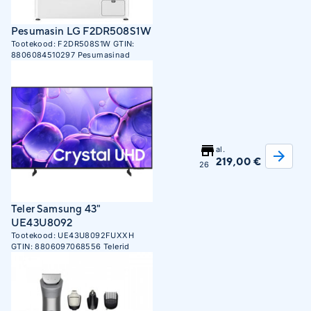
Pesumasin LG F2DR508S1W
Tootekood:
F2DR508S1W
GTIN:
8806084510297
Pesumasinad
al.
219,00 €
26
Teler Samsung 43"
UE43U8092
Tootekood:
UE43U8092FUXXH
GTIN:
8806097068556
Telerid