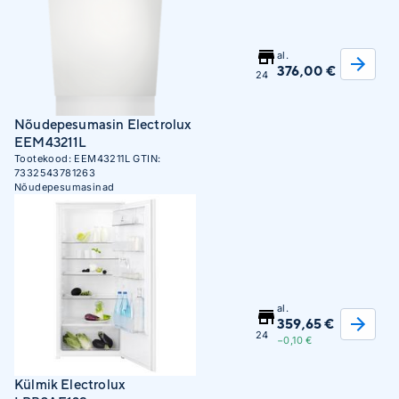
al.
376,00 €
24
Nõudepesumasin Electrolux
EEM43211L
Tootekood:
EEM43211L
GTIN:
7332543781263
Nõudepesumasinad
al.
359,65 €
24
−0,10 €
Külmik Electrolux