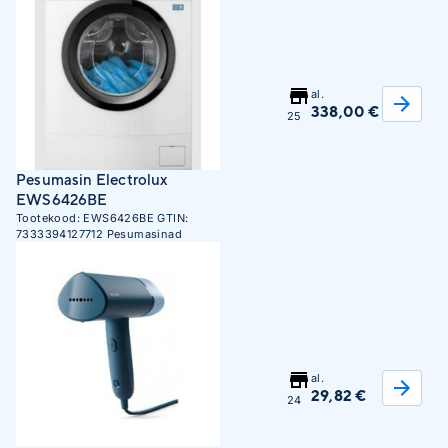
al.
338,00 €
25
Pesumasin Electrolux
EWS6426BE
Tootekood:
EWS6426BE
GTIN:
7333394127712
Pesumasinad
al.
29,82 €
24