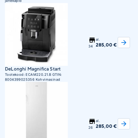
jahekapid
al.
285,00 €
34
DeLonghi Magnifica Start
Tootekood:
ECAM220.21.B
GTIN:
8004399025356
Kohvimasinad
al.
285,00 €
26