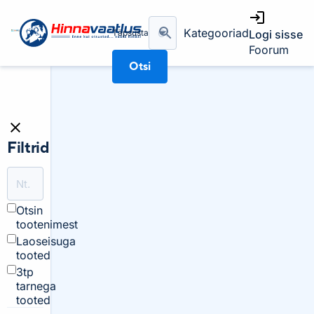
Kategooriad
Täpsusta
Logi sisse
Foorum
Otsi
Filtrid
Otsin
tootenimest
Laoseisuga
tooted
3tp
tarnega
tooted