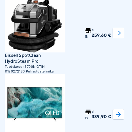
al.
259,60 €
18
Bissell SpotClean
HydroSteam Pro
Tootekood:
3700N
GTIN:
11120272130
Puhastustehnika
al.
339,90 €
18