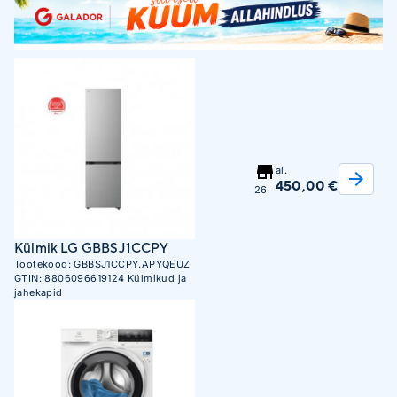
al.
450,00 €
26
Külmik LG GBBSJ1CCPY
Tootekood:
GBBSJ1CCPY.APYQEUZ
GTIN:
8806096619124
Külmikud ja
jahekapid