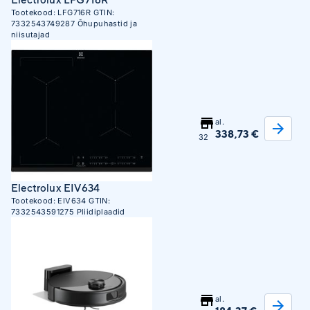
Tootekood:
LFG716R
GTIN:
7332543749287
Õhupuhastid ja
niisutajad
al.
338,73 €
32
Electrolux EIV634
Tootekood:
EIV634
GTIN:
7332543591275
Pliidiplaadid
al.