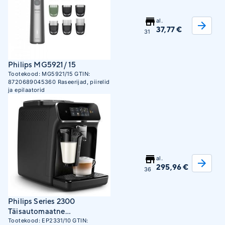
al.
37,77 €
31
Philips MG5921/ 15
Tootekood:
MG5921/15
GTIN:
8720689045360
Raseerijad, piirelid
ja epilaatorid
al.
295,96 €
36
Philips Series 2300
Täisautomaatne
espressomasin EP2331/10
Tootekood:
EP2331/10
GTIN: