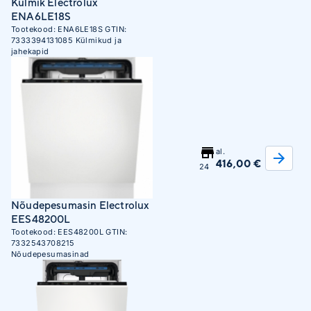
Külmik Electrolux
ENA6LE18S
Tootekood:
ENA6LE18S
GTIN:
7333394131085
Külmikud ja
jahekapid
al.
416,00 €
24
Nõudepesumasin Electrolux
EES48200L
Tootekood:
EES48200L
GTIN:
7332543708215
Nõudepesumasinad