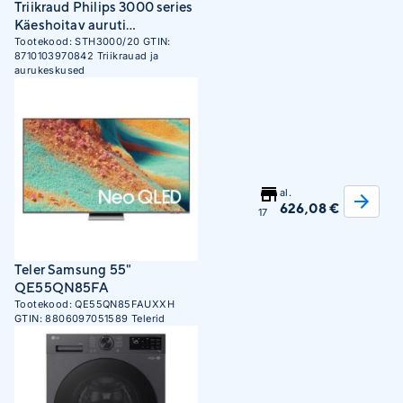
Triikraud Philips 3000 series
Käeshoitav auruti
STH3000/20
Tootekood:
STH3000/20
GTIN:
8710103970842
Triikrauad ja
aurukeskused
al.
626,08 €
17
Teler Samsung 55"
QE55QN85FA
Tootekood:
QE55QN85FAUXXH
GTIN:
8806097051589
Telerid