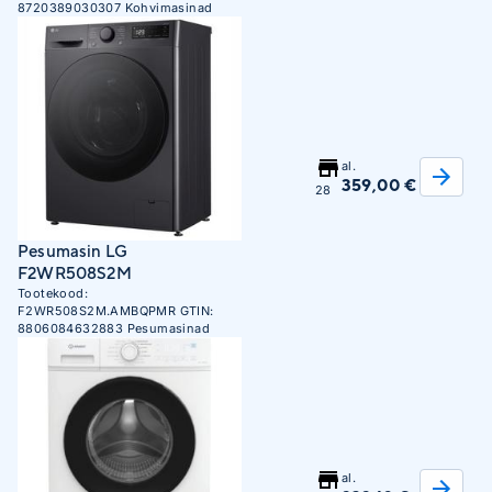
8720389030307
Kohvimasinad
al.
359,00 €
28
Pesumasin LG
F2WR508S2M
Tootekood:
F2WR508S2M.AMBQPMR
GTIN:
8806084632883
Pesumasinad
al.