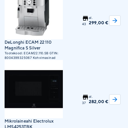
al.
299,00 €
43
DeLonghi ECAM 22 110
Magnifica S Silver
Tootekood:
ECAM22.110.SB
GTIN:
8004399325067
Kohvimasinad
al.
282,00 €
37
Mikrolaineahi Electrolux
LMS4253TBK