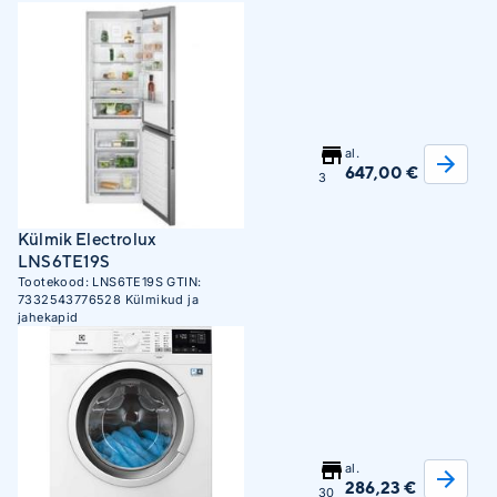
al.
647,00 €
3
Külmik Electrolux
LNS6TE19S
Tootekood:
LNS6TE19S
GTIN:
7332543776528
Külmikud ja
jahekapid
al.
286,23 €
30