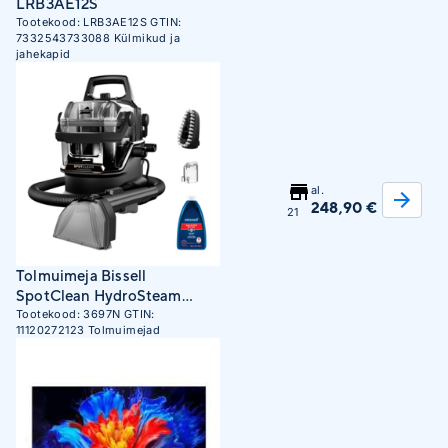
LRB3AE12S
Tootekood:
LRB3AE12S
GTIN:
7332543733088
Külmikud ja
jahekapid
al.
248,90 €
21
Tolmuimeja Bissell
SpotClean HydroSteam
Select 3697N
Tootekood:
3697N
GTIN:
11120272123
Tolmuimejad