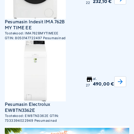
232,10 €
22
Pesumasin Indesit IMA 762B
MY TIME EE
Tootekood:
IMA762BMYTIMEEE
GTIN:
8050147722497
Pesumasinad
al.
490,00 €
27
Pesumasin Electrolux
EW8TN3362E
Tootekood:
EW8TN3362E
GTIN:
7333394022949
Pesumasinad