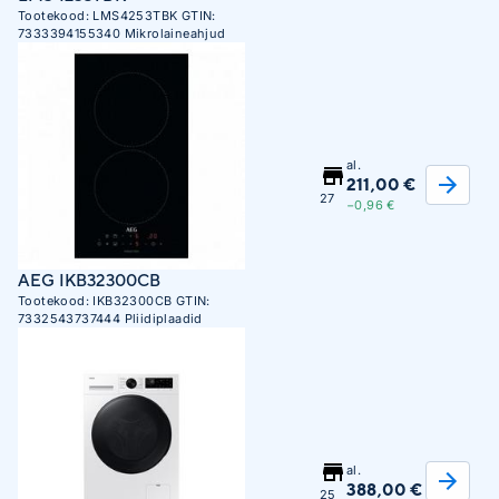
Tootekood:
LMS4253TBK
GTIN:
7333394155340
Mikrolaineahjud
al.
211,00 €
27
−0,96 €
AEG IKB32300CB
Tootekood:
IKB32300CB
GTIN:
7332543737444
Pliidiplaadid
al.
388,00 €
25