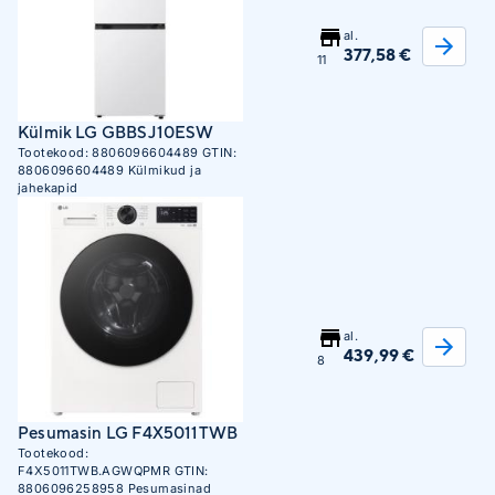
al.
377,58 €
11
Külmik LG GBBSJ10ESW
Tootekood:
8806096604489
GTIN:
8806096604489
Külmikud ja
jahekapid
al.
439,99 €
8
Pesumasin LG F4X5011TWB
Tootekood:
F4X5011TWB.AGWQPMR
GTIN:
8806096258958
Pesumasinad