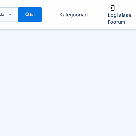
Otsi
Kategooriad
sta
Logi sisse
Foorum