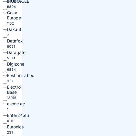
FILTRID
BIGBOX.EE
9804
Color
Europe
1152
Dakauf
7
Datafox
8031
Datagate
5109
Digizone
6854
Eestipoisid.eu
108
Electro
Base
13915
eleme.ee
1
Enter24.eu
8111
Euronics
231