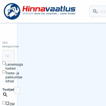
Otsi
kategooriast
Laoseisuga
tooted
Toote- ja
pakkumise
infost
Tootjad
3M