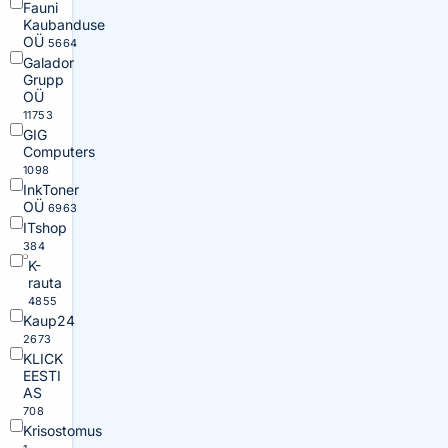
Fauni
Kaubanduse
OÜ
5664
Galador
Grupp
OÜ
11753
GIG
Computers
1098
InkToner
OÜ
6963
ITshop
384
K-
rauta
4855
Kaup24
2673
KLICK
EESTI
AS
708
Krisostomus