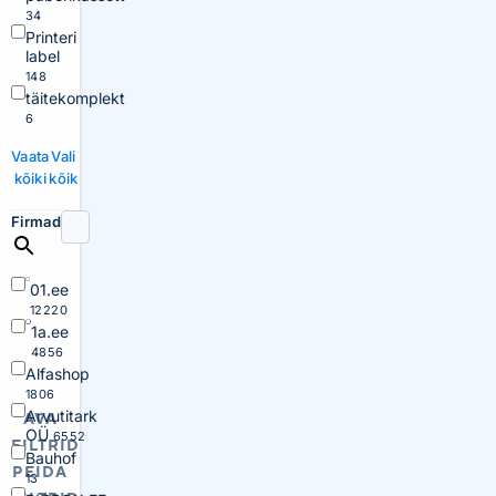
34
Printeri
label
148
täitekomplekt
6
Vaata
Vali
kõiki
kõik
Firmad
01.ee
12220
1a.ee
4856
Alfashop
1806
Arvutitark
AVA
OÜ
6552
FILTRID
Bauhof
PEIDA
13