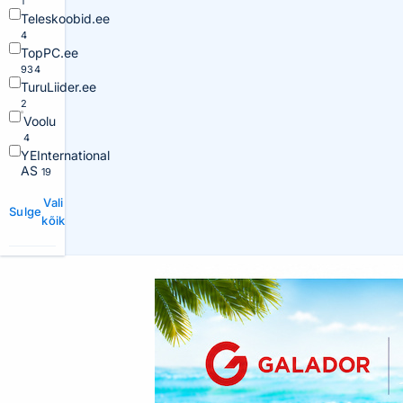
1
Teleskoobid.ee
4
TopPC.ee
934
TuruLiider.ee
2
Voolu
4
YEInternational
AS
19
Vali
Sulge
kõik