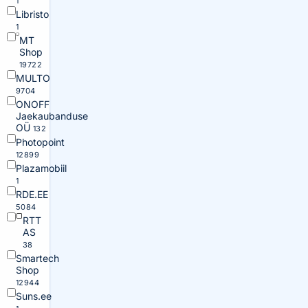
1
Libristo
1
MT
Shop
19722
MULTO
9704
ONOFF
Jaekaubanduse
OÜ
132
Photopoint
12899
Plazamobiil
1
RDE.EE
5084
RTT
AS
38
Smartech
Shop
12944
Suns.ee