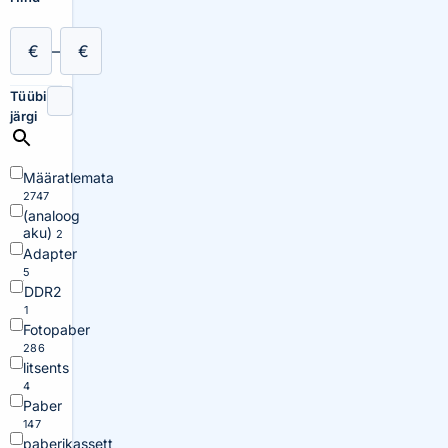
€
–
€
Tüübi
järgi
Määratlemata
2747
(analoog
aku)
2
Adapter
5
DDR2
1
Fotopaber
286
litsents
4
Paber
147
paberikassett