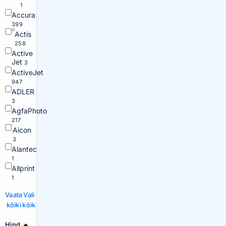
1
Accura
399
Actis
258
Active
Jet
3
ActiveJet
947
ADLER
3
AgfaPhoto
217
Aicon
3
Alantec
1
Allprint
1
Vaata
Vali
kõiki
kõik
Hind