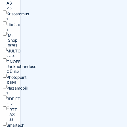
AS
710
Krisostomus
1
Libristo
1
MT
Shop
19763
MULTO
9704
ONOFF
Jaekaubanduse
OÜ
132
Photopoint
12899
Plazamobiil
1
RDE.EE
5073
RTT
AS
38
Smartech