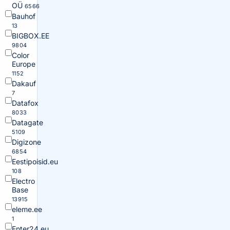
OÜ
6566
Bauhof
13
BIGBOX.EE
9804
Color
Europe
1152
Dakauf
7
Datafox
8033
Datagate
5109
Digizone
6854
Eestipoisid.eu
108
Electro
Base
13915
eleme.ee
1
Enter24.eu