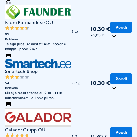
Fauni Kaubanduse OÜ
Poodi
10,30 €
5 tp
92
+
0,03 €
Rohkem
Teiega juba 32 aastat! Alati soodne
kaup, E-pood 24/7
Vähem
Smartech Shop
Poodi
10,30 €
54
5-7 p
Rohkem
Kiire ja tasuta tarne al. 200.- EUR
ostusummast Tallinna piires.
Vähem
Galador Grupp OÜ
Poodi
11,30 €
4-7 tp