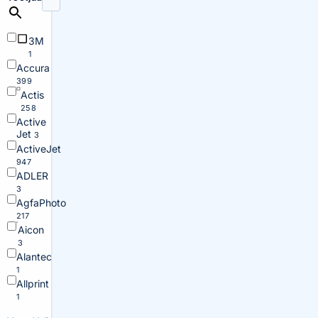
3M
1
Accura
399
Actis
258
Active
Jet
3
ActiveJet
947
ADLER
3
AgfaPhoto
217
Aicon
3
Alantec
1
Allprint
1