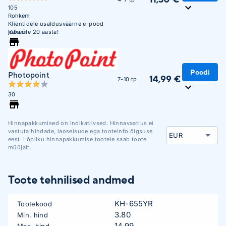
105
Rohkem
Klientidele usaldusväärne e-pood
juba üle 20 aasta!
Vähem
Poodi
Photopoint
14,99 €
7-10 tp
30
Hinnapakkumised on indikatiivsed. Hinnavaatlus ei
vastuta hindade, laoseisude ega tooteinfo õigsuse
eest. Lõpliku hinnapakkumise tootele saab toote
müüjalt.
Toote tehnilised andmed
KH-655YR
Tootekood
3.80
Min. hind
14.99
Max. hind