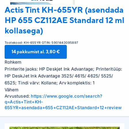
Actis
Tint KH-655YR (asendada
HP 655 CZ112AE Standard 12 ml
kollasega)
Tootekood:
KH-655YR
GTIN:
5901443095897
14
pakkumist al.
3,80 €
Rohkem
Printerite jaoks: HP Deskjet Ink Advantage; Printeritüüp:
HP DeskJet Ink Advantage 3525/ 4615/ 4625/ 5525/
6525; Tindi värv: Kollane; Arv komplektis: 1
Vähem
Arvustused:
https://www.google.com/search?
q=Actis+Tint+KH-
655YR+asendada+655+CZ112AE+Standard+12+review