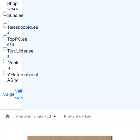
Shop
12944
Suns.ee
1
Teleskoobid.ee
4
TopPC.ee
934
TuruLiider.ee
2
Voolu
4
YEInternational
AS
19
Vali
Sulge
kõik
Printerid ja tarvikud
Printeritarvikud