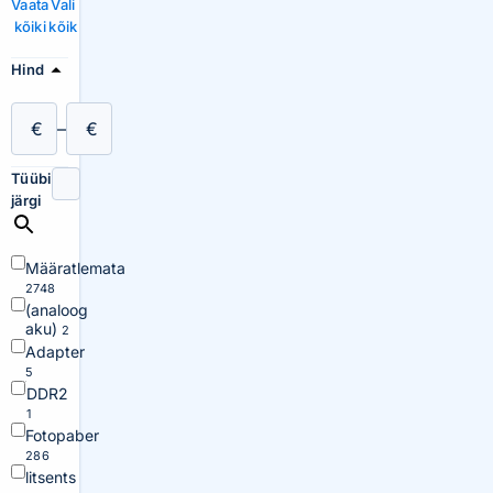
Vaata
Vali
kõiki
kõik
Hind
€
–
€
Tüübi
järgi
Määratlemata
2748
(analoog
aku)
2
Adapter
5
DDR2
1
Fotopaber
286
litsents