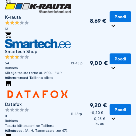
Poodi
K-rauta
8,69 €
13
Smartech Shop
Poodi
9,00 €
54
13-15 p
Rohkem
Kiire ja tasuta tarne al. 200.- EUR
ostusummast Tallinna piires.
Vähem
Datafox
9,20 €
Poodi
+
0,20 €
11-13tp
0
0,25 €
Rohkem
kuus
Tasuta kättesaamine Tallinna
esindusest (A. H. Tammsaare tee 47).
Vähem
E-R 09:00 - 17:00