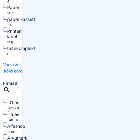
4
Paber
147
paberikassett
34
Printeri
label
148
täitekomplekt
6
Vaata
Vali
kõiki
kõik
Firmad
01.ee
12220
1a.ee
4854
Alfashop
1806
Arvutitark