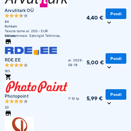
Arvutitark OÜ
Poodi
4,40 €
84
Rohkem
Tasuta tarne al. 200.- EUR
ostusummast. Salongid Tallinnas,
Vähem
Tartus, Pärnus ja Narvas
Poodi
RDE.EE
al. 2026-
5,00 €
08-18
185
Poodi
Photopoint
5,99 €
7-10 tp
30