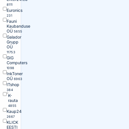
8111
Euronics
231
Fauni
Kaubanduse
OÜ
5655
Galador
Grupp
OÜ
11753
GIG
Computers
1098
InkToner
OÜ
6963
ITshop
384
K-
rauta
4855
Kaup24
2667
KLICK
EESTI