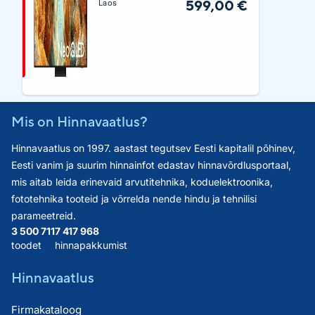
599,00 €
Laos
Mis on Hinnavaatlus?
Hinnavaatlus on 1997. aastast tegutsev Eesti kapitalil põhinev,
Eesti vanim ja suurim hinnainfot edastav hinnavõrdlusportaal,
mis aitab leida erinevaid arvutitehnika, koduelektroonika,
fototehnika tooteid ja võrrelda nende hindu ja tehnilisi
parameetreid.
3 500 711
7 417 968
toodet
hinnapakkumist
Hinnavaatlus
Firmakataloog