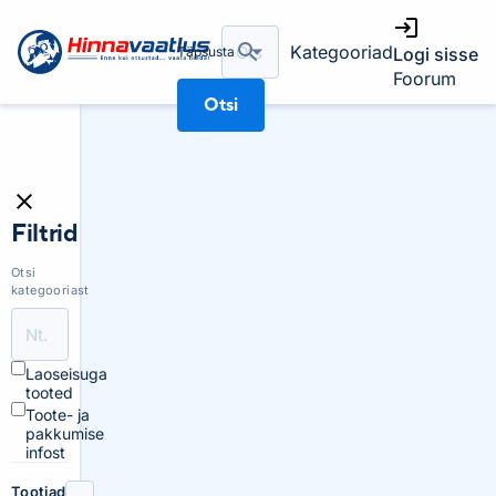
Kategooriad
Täpsusta
Logi sisse
Foorum
Otsi
Filtrid
Otsi
kategooriast
Laoseisuga
tooted
Toote- ja
pakkumise
infost
Tootjad