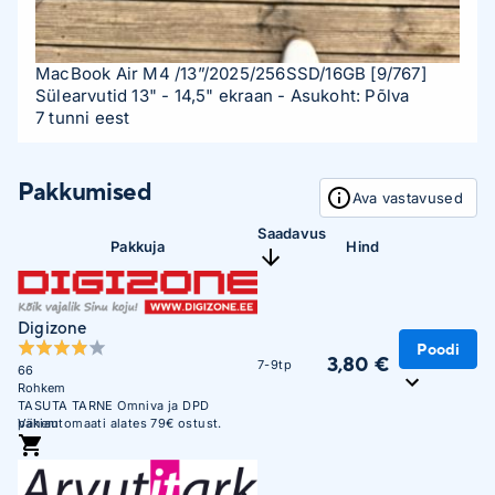
MacBook Air M4 /13”/2025/256SSD/16GB
[9/767]
Sülearvutid 13" - 14,5" ekraan
- Asukoht: Põlva
7 tunni eest
Pakkumised
Ava vastavused
Saadavus
Pakkuja
Hind
Digizone
Poodi
3,80 €
7-9tp
66
Rohkem
TASUTA TARNE Omniva ja DPD
pakiautomaati alates 79€ ostust.
Vähem
Soodne järelmaks. Krediitkaardiga
makse võimalus. Üle 450 000
täidetud tellimuse. Usaldusväärne
veebikaubamaja juba aastast 2003.