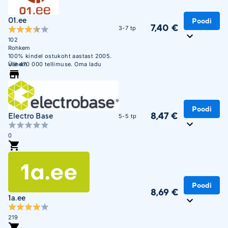
01.ee
Poodi
7,40 €
3-7 tp
102
Rohkem
100% kindel ostukoht aastast 2005.
Üle 470 000 tellimuse. Oma ladu
Vähem
850m2.
Poodi
8,47 €
Electro Base
5-5 tp
0
Poodi
8,69 €
1a.ee
219