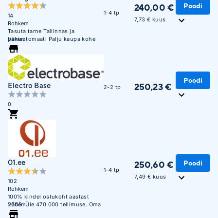
Poodi
240,00 €
1-4 tp
14
7,73 € kuus
Rohkem
Tasuta tarne Tallinnas ja
pakiautomaati Palju kaupa kohe
Vähem
saadaval. Maksa hiljem või 3
osana ilma lisakuluta.
Poodi
Electro Base
250,23 €
2-2 tp
0
01.ee
Poodi
250,60 €
1-4 tp
7,49 € kuus
102
Rohkem
100% kindel ostukoht aastast
2005. Üle 470 000 tellimuse. Oma
Vähem
ladu 850m2.