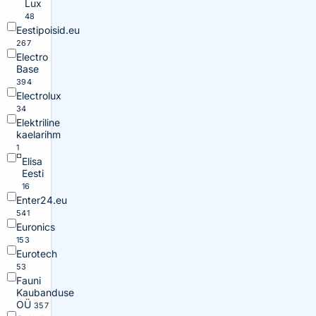
Lux
48
Eestipoisid.eu
267
Electro
Base
394
Electrolux
34
Elektriline
kaelarihm
1
Elisa
Eesti
16
Enter24.eu
541
Euronics
153
Eurotech
53
Fauni
Kaubanduse
OÜ
357