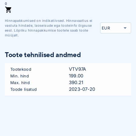
0
Hinnapakkumised on indikatiivsed. Hinnavaatlus ei
vastuta hindade, laoseisude ega tooteinfo õigsuse
eest. Lõpliku hinnapakkumise tootele saab toote
müüjalt.
Toote tehnilised andmed
VTV97A
Tootekood
199.00
Min. hind
390.21
Max. hind
2023-07-20
Toode lisatud