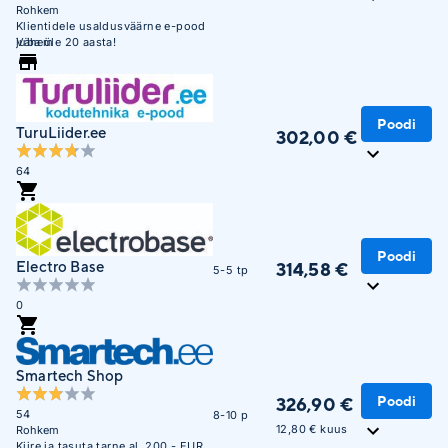
Rohkem
Klientidele usaldusväärne e-pood
juba üle 20 aasta!
Vähem
Poodi
TuruLiider.ee
302,00 €
64
Poodi
Electro Base
314,58 €
5-5 tp
0
Smartech Shop
Poodi
326,90 €
54
8-10 p
12,80 € kuus
Rohkem
Kiire ja tasuta tarne al. 200.- EUR