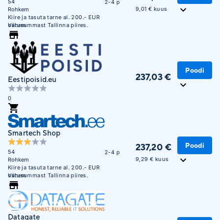
54
2-4 p
9,01 € kuus
Rohkem
Kiire ja tasuta tarne al. 200.- EUR
ostusummast Tallinna piires.
Vähem
Poodi
237,03 €
Eestipoisid.eu
0
Smartech Shop
Poodi
237,20 €
54
2-4 p
9,29 € kuus
Rohkem
Kiire ja tasuta tarne al. 200.- EUR
ostusummast Tallinna piires.
Vähem
Datagate