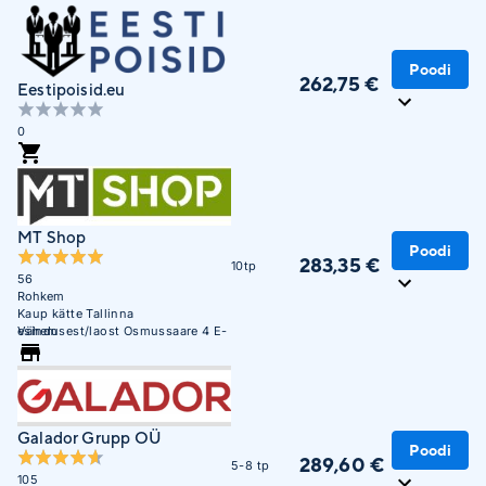
Poodi
262,75 €
Eestipoisid.eu
0
MT Shop
Poodi
283,35 €
10tp
56
Rohkem
Kaup kätte Tallinna
esindusest/laost Osmussaare 4 E-
Vähem
R 10:00 - 17:00
Galador Grupp OÜ
Poodi
289,60 €
5-8 tp
105