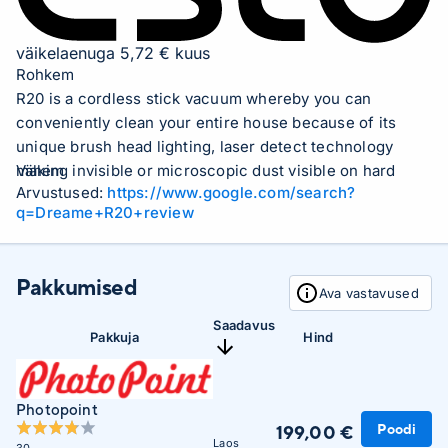
väikelaenuga 5,72 € kuus
Rohkem
R20 is a cordless stick vacuum whereby you can
conveniently clean your entire house because of its
unique brush head lighting, laser detect technology
making invisible or microscopic dust visible on hard
Vähem
Arvustused:
https://www.google.com/search?
floors. With its powerful 190AW suction, intelligent dust
q=Dreame+R20+review
detection for effective cleaning. 90mins run time,
interchangeable brush heads, and flexible attachments,
R20 makes it easier than ever to give your home a
Pakkumised
thorough cleaning. Vacuum cleaner type
Ava vastavused
Handheld/Cordless Rated power 570 Watts, Work time
Saadavus
1.5 hours Dust bin capacity 0.6 l, Unit Net Weight 1.67 kg
Pakkuja
Hind
Photopoint
Poodi
199,00 €
Laos
30