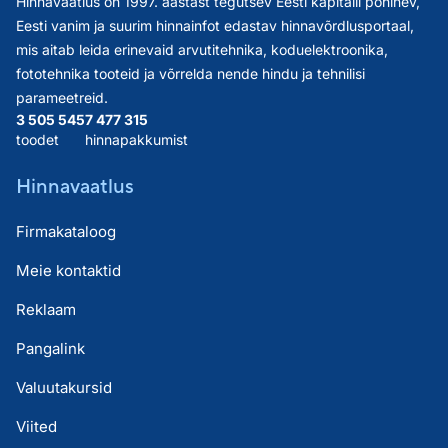
Hinnavaatlus on 1997. aastast tegutsev Eesti kapitalil põhinev,
Eesti vanim ja suurim hinnainfot edastav hinnavõrdlusportaal,
mis aitab leida erinevaid arvutitehnika, koduelektroonika,
fototehnika tooteid ja võrrelda nende hindu ja tehnilisi
parameetreid.
3 505 545
7 477 315
toodet
hinnapakkumist
Hinnavaatlus
Firmakataloog
Meie kontaktid
Reklaam
Pangalink
Valuutakursid
Viited