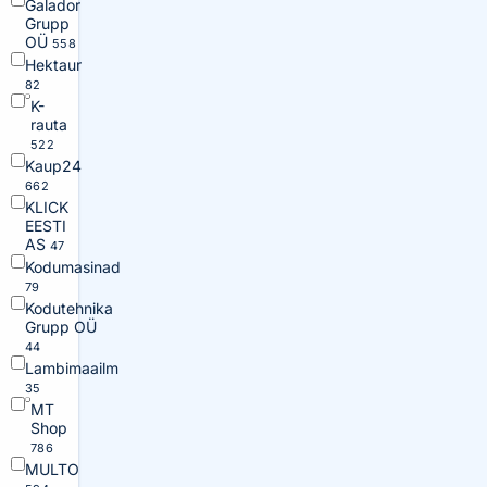
Galador
Grupp
OÜ
558
Hektaur
82
K-
rauta
522
Kaup24
662
KLICK
EESTI
AS
47
Kodumasinad
79
Kodutehnika
Grupp OÜ
44
Lambimaailm
35
MT
Shop
786
MULTO