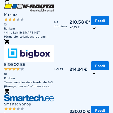
mittekuuluvatele liikmetele on
hind 243,08 €
K-rauta
Poodi
210,58 €*
1–4
13
tööpäeva
+
0,15 €
Rohkem
*Hind kehtib SMART NET
liikmetele. Lojaalsusprogrammi
Vähem
mittekuuluvatele liikmetele on
hind 399,00 €
BIGBOX.EE
Poodi
214,24 €
4-5 TP.
81
Rohkem
Tarne laos olevatele toodetele 2–3
päevaga, maksa 6 võrdses osas.
Vähem
Smartech Shop
Poodi
230,00 €