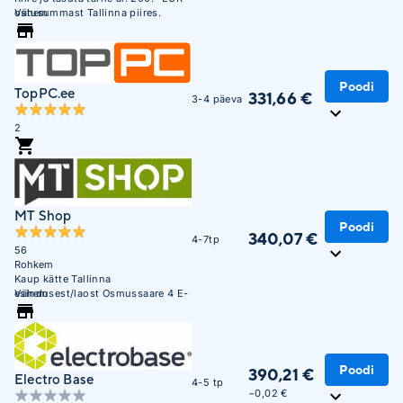
ostusummast Tallinna piires.
Vähem
Poodi
TopPC.ee
331,66 €
3-4 päeva
2
MT Shop
Poodi
340,07 €
4-7tp
56
Rohkem
Kaup kätte Tallinna
esindusest/laost Osmussaare 4 E-
Vähem
R 10:00 - 17:00
Poodi
390,21 €
Electro Base
4-5 tp
−0,02 €