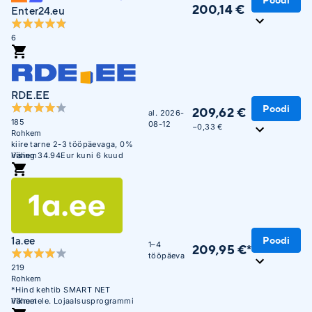
Poodi
200,14 €
Enter24.eu
6
RDE.EE
Poodi
209,62 €
al. 2026-
185
08-12
−0,33 €
Rohkem
kiire tarne 2-3 tööpäevaga, 0%
liising 34.94Eur kuni 6 kuud
Vähem
1a.ee
Poodi
1–4
209,95 €*
tööpäeva
219
Rohkem
*Hind kehtib SMART NET
liikmetele. Lojaalsusprogrammi
Vähem