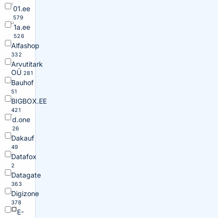
01.ee
579
1a.ee
526
Alfashop
332
Arvutitark
OÜ
281
Bauhof
51
BIGBOX.EE
421
d.one
26
Dakauf
49
Datafox
2
Datagate
363
Digizone
378
E-