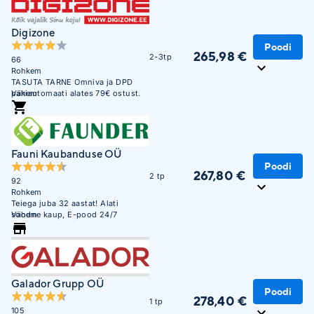
Digizone
Poodi
265,98 €
2-3tp
66
Rohkem
TASUTA TARNE Omniva ja DPD
pakiautomaati alates 79€ ostust.
Vähem
Soodne järelmaks. Krediitkaardiga
makse võimalus. Üle 450 000
täidetud tellimuse. Usaldusväärne
veebikaubamaja juba aastast
2003.
Fauni Kaubanduse OÜ
Poodi
267,80 €
2 tp
92
Rohkem
Teiega juba 32 aastat! Alati
soodne kaup, E-pood 24/7
Vähem
Galador Grupp OÜ
Poodi
278,40 €
1 tp
105