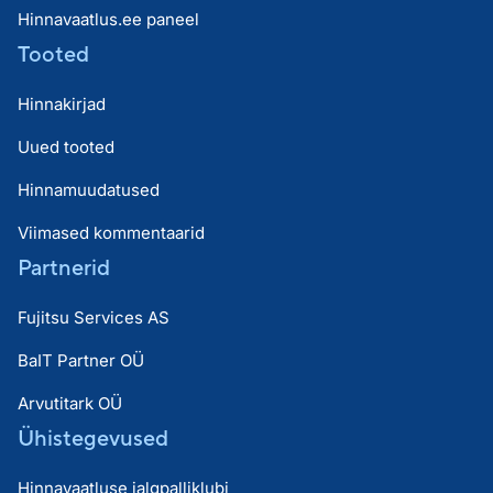
Hinnavaatlus.ee paneel
Tooted
Hinnakirjad
Uued tooted
Hinnamuudatused
Viimased kommentaarid
Partnerid
Fujitsu Services AS
BaIT Partner OÜ
Arvutitark OÜ
Ühistegevused
Hinnavaatluse jalgpalliklubi