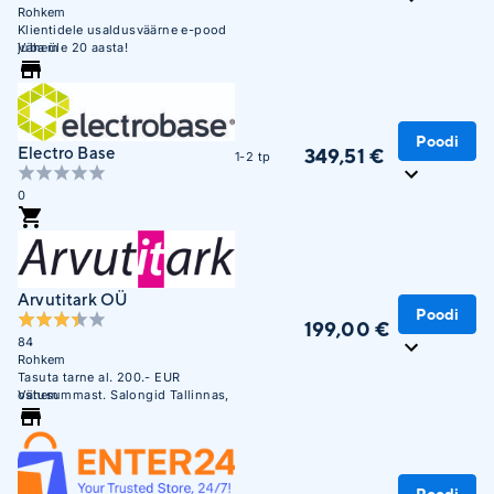
Rohkem
Klientidele usaldusväärne e-pood
juba üle 20 aasta!
Vähem
Poodi
Electro Base
349,51 €
1-2 tp
0
Arvutitark OÜ
Poodi
199,00 €
84
Rohkem
Tasuta tarne al. 200.- EUR
ostusummast. Salongid Tallinnas,
Vähem
Tartus, Pärnus ja Narvas