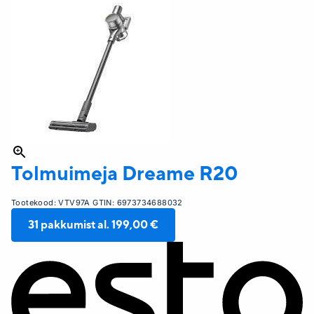
Tolmuimeja Dreame
R20
Tootekood:
VTV97A
GTIN:
6973734688032
31
pakkumist al.
199,00 €