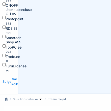
594
ONOFF
Jaekaubanduse
OÜ
115
Photopoint
642
RDE.EE
501
Smartech
Shop
636
TopPC.ee
298
Trodo.ee
11
TuruLiider.ee
74
Vali
Sulge
kõik
Suur kodutehnika
Tolmuimejad