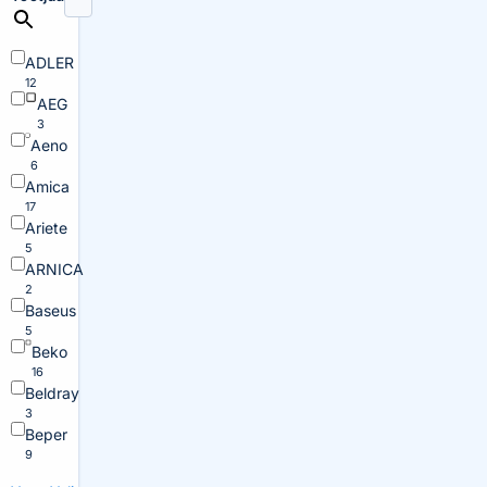
ADLER
12
AEG
3
Aeno
6
Amica
17
Ariete
5
ARNICA
2
Baseus
5
Beko
16
Beldray
3
Beper
9