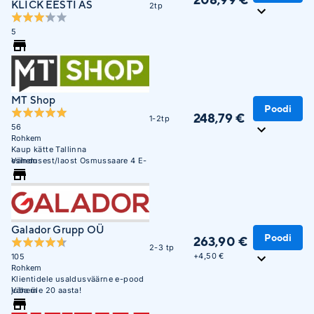
KLICK EESTI AS
2tp
5
MT Shop
Poodi
248,79 €
1-2tp
56
Rohkem
Kaup kätte Tallinna
esindusest/laost Osmussaare 4 E-
Vähem
R 10:00 - 17:00
Galador Grupp OÜ
Poodi
263,90 €
2-3 tp
+
4,50 €
105
Rohkem
Klientidele usaldusväärne e-pood
juba üle 20 aasta!
Vähem