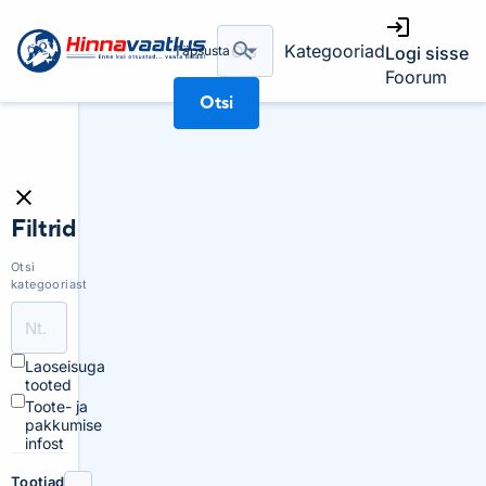
Kategooriad
Täpsusta
Logi sisse
Foorum
Otsi
Filtrid
Otsi
kategooriast
Laoseisuga
tooted
Toote- ja
pakkumise
infost
Tootjad