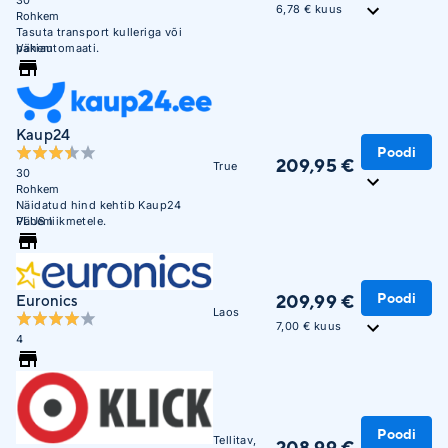
6,78 € kuus
Rohkem
Tasuta transport kulleriga või
pakiautomaati.
Vähem
Kaup24
Poodi
209,95 €
True
30
Rohkem
Näidatud hind kehtib Kaup24
PLUS liikmetele.
Vähem
Poodi
209,99 €
Euronics
Laos
7,00 € kuus
4
Poodi
Tellitav,
208,99 €