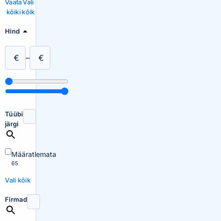
Vaata
Vali
kõiki
kõik
Hind
€
–
€
Tüübi
järgi
Määratlemata
65
Vali kõik
Firmad