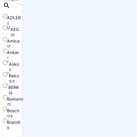
ADLER
2
AEG
30
Amica
17
Anker
1
Asko
3
Beko
120
BERK
38
Bomann
72
Bosch
179
Brandt
8