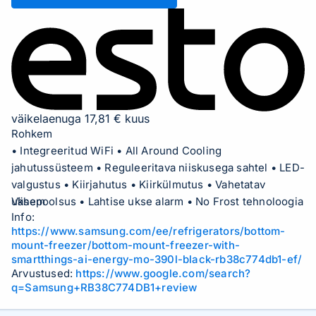
väikelaenuga 17,81 € kuus
Rohkem
• Integreeritud WiFi • All Around Cooling
jahutussüsteem • Reguleeritava niiskusega sahtel • LED-
valgustus • Kiirjahutus • Kiirkülmutus • Vahetatav
uksepoolsus • Lahtise ukse alarm • No Frost tehnoloogia
Vähem
Info:
https://www.samsung.com/ee/refrigerators/bottom-
mount-freezer/bottom-mount-freezer-with-
smartthings-ai-energy-mo-390l-black-rb38c774db1-ef/
Arvustused:
https://www.google.com/search?
q=Samsung+RB38C774DB1+review