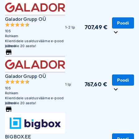
Galador Grupp OÜ
Poodi
707,49 €
1-2 tp
105
Rohkem
Klientidele usaldusväärne e-pood
juba üle 20 aasta!
Vähem
Galador Grupp OÜ
Poodi
767,60 €
1 tp
105
Rohkem
Klientidele usaldusväärne e-pood
juba üle 20 aasta!
Vähem
BIGBOX.EE
Poodi