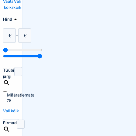
Vaata
Vali
kõiki
kõik
Hind
€
–
€
Tüübi
järgi
Määratlemata
79
Vali kõik
Firmad