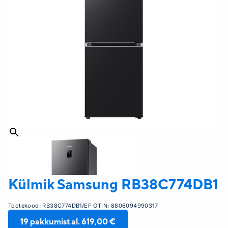
Külmik Samsung
RB38C774DB1
Tootekood:
RB38C774DB1/EF
GTIN:
8806094990317
19
pakkumist al.
619,00 €