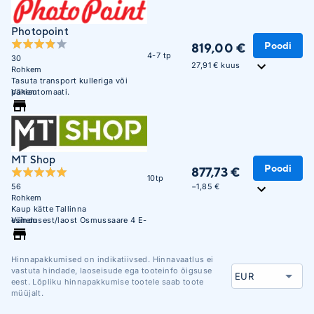
Photopoint
Poodi
819,00 €
4-7 tp
30
27,91 € kuus
Rohkem
Tasuta transport kulleriga või
pakiautomaati.
Vähem
MT Shop
Poodi
877,73 €
10tp
−1,85 €
56
Rohkem
Kaup kätte Tallinna
esindusest/laost Osmussaare 4 E-
Vähem
R 10:00 - 17:00
Hinnapakkumised on indikatiivsed. Hinnavaatlus ei
vastuta hindade, laoseisude ega tooteinfo õigsuse
eest. Lõpliku hinnapakkumise tootele saab toote
müüjalt.