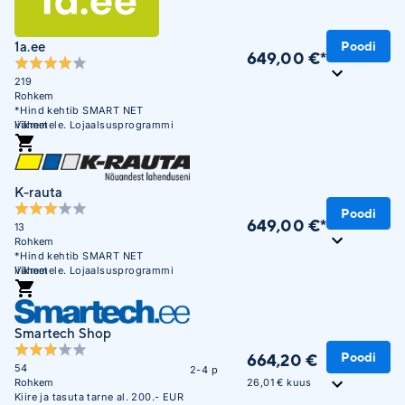
1a.ee
Poodi
649,00 €*
219
Rohkem
*Hind kehtib SMART NET
liikmetele. Lojaalsusprogrammi
Vähem
mittekuuluvatele liikmetele on
hind 839,00 €
K-rauta
Poodi
649,00 €*
13
Rohkem
*Hind kehtib SMART NET
liikmetele. Lojaalsusprogrammi
Vähem
mittekuuluvatele liikmetele on
hind 839,00 €
Smartech Shop
Poodi
664,20 €
54
2-4 p
26,01 € kuus
Rohkem
Kiire ja tasuta tarne al. 200.- EUR