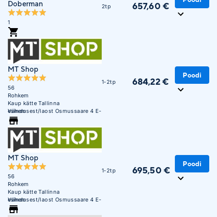
Doberman
657,60 €
2tp
1
MT Shop
Poodi
684,22 €
1-2tp
56
Rohkem
Kaup kätte Tallinna
esindusest/laost Osmussaare 4 E-
Vähem
R 10:00 - 17:00
MT Shop
Poodi
695,50 €
1-2tp
56
Rohkem
Kaup kätte Tallinna
esindusest/laost Osmussaare 4 E-
Vähem
R 10:00 - 17:00