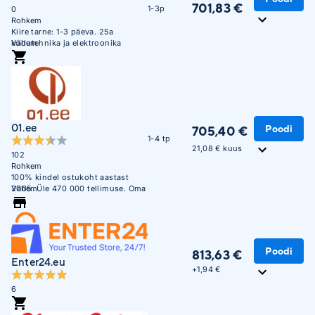
701,83 €
1-3p
0
Rohkem
Kiire tarne: 1-3 päeva. 25a
kodutehnika ja elektroonika
Vähem
müügi kogemust. Suurtele
kodumasinatele Tallinnas ja
lähiümbruses lisateenused -
tarnsport tuppa, paigaldus, vana
seadme äravedu, pakendi
äravedu.
01.ee
Poodi
705,40 €
1-4 tp
21,08 € kuus
102
Rohkem
100% kindel ostukoht aastast
2005. Üle 470 000 tellimuse. Oma
Vähem
ladu 850m2.
Poodi
813,63 €
Enter24.eu
+
1,94 €
6