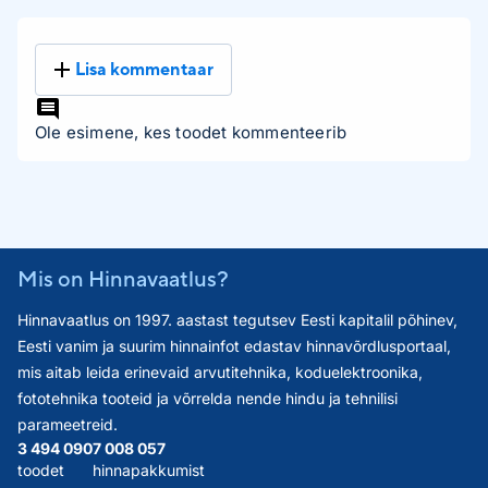
Lisa kommentaar
Ole esimene, kes toodet kommenteerib
Mis on Hinnavaatlus?
Hinnavaatlus on 1997. aastast tegutsev Eesti kapitalil põhinev,
Eesti vanim ja suurim hinnainfot edastav hinnavõrdlusportaal,
mis aitab leida erinevaid arvutitehnika, koduelektroonika,
fototehnika tooteid ja võrrelda nende hindu ja tehnilisi
parameetreid.
3 494 090
7 008 057
toodet
hinnapakkumist