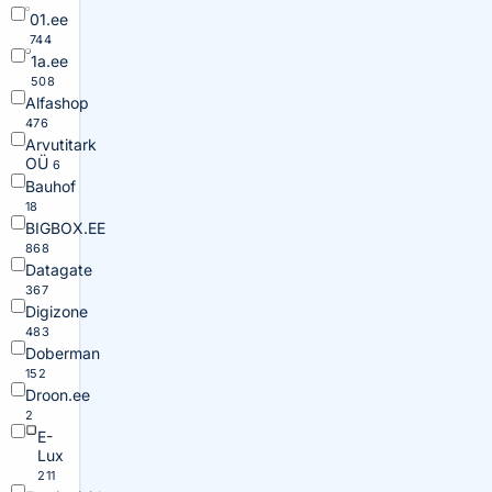
01.ee
744
1a.ee
508
Alfashop
476
Arvutitark
OÜ
6
Bauhof
18
BIGBOX.EE
868
Datagate
367
Digizone
483
Doberman
152
Droon.ee
2
E-
Lux
211