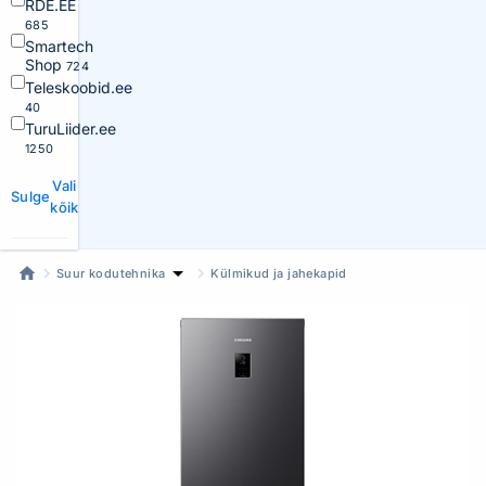
RDE.EE
685
Smartech
Shop
724
Teleskoobid.ee
40
TuruLiider.ee
1250
Vali
Sulge
kõik
Suur kodutehnika
Külmikud ja jahekapid