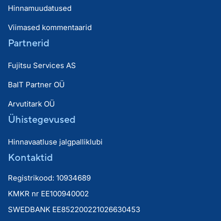
Hinnamuudatused
Viimased kommentaarid
Partnerid
Fujitsu Services AS
BaIT Partner OÜ
Arvutitark OÜ
Ühistegevused
Hinnavaatluse jalgpalliklubi
Kontaktid
Registrikood: 10934689
KMKR nr EE100940002
SWEDBANK EE852200221026630453