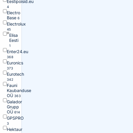
Eestipoisid.eu
4
Electro
Base
6
Electrolux
45
Elisa
Eesti
1
Enter24.eu
368
Euronics
373
Eurotech
342
Fauni
Kaubanduse
OÜ
363
Galador
Grupp
OÜ
614
GPSPRO
3
Hektaur