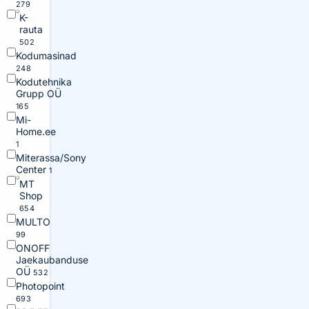
279
K-
rauta
502
Kodumasinad
248
Kodutehnika
Grupp OÜ
165
Mi-
Home.ee
1
Miterassa/Sony
Center
1
MT
Shop
654
MULTO
99
ONOFF
Jaekaubanduse
OÜ
532
Photopoint
693