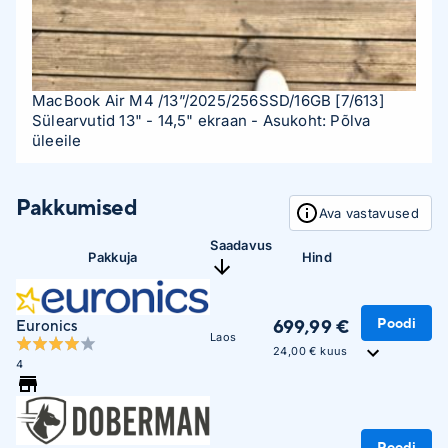
MacBook Air M4 /13”/2025/256SSD/16GB
[7/613]
Sülearvutid 13" - 14,5" ekraan
- Asukoht: Põlva
üleeile
Pakkumised
Ava vastavused
Saadavus
Pakkuja
Hind
Poodi
699,99 €
Euronics
Laos
24,00 € kuus
4
Poodi