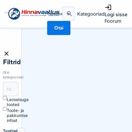
Kategooriad
Täpsusta
Logi sisse
Foorum
Otsi
Filtrid
Otsi
kategooriast
Laoseisuga
tooted
Toote- ja
pakkumise
infost
Tootjad