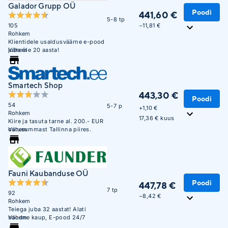
Galador Grupp OÜ
Poodi
441,60 €
5-8 tp
−11,81 €
105
Rohkem
Klientidele usaldusväärne e-pood
juba üle 20 aasta!
Vähem
Smartech Shop
443,30 €
Poodi
54
5-7 p
+
1,10 €
Rohkem
17,36 € kuus
Kiire ja tasuta tarne al. 200.- EUR
ostusummast Tallinna piires.
Vähem
Fauni Kaubanduse OÜ
Poodi
447,78 €
7 tp
92
−8,42 €
Rohkem
Teiega juba 32 aastat! Alati
soodne kaup, E-pood 24/7
Vähem