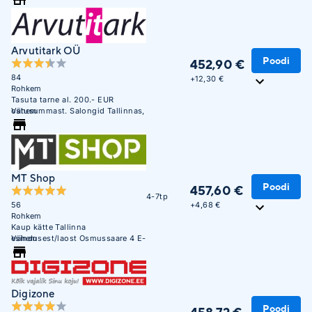
Arvutitark OÜ
Poodi
452,90 €
84
+
12,30 €
Rohkem
Tasuta tarne al. 200.- EUR
ostusummast. Salongid Tallinnas,
Vähem
Tartus, Pärnus ja Narvas
MT Shop
Poodi
457,60 €
4-7tp
+
4,68 €
56
Rohkem
Kaup kätte Tallinna
esindusest/laost Osmussaare 4 E-
Vähem
R 10:00 - 17:00
Digizone
Poodi