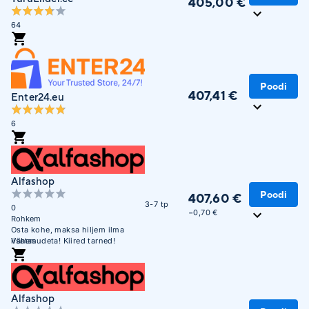
405,00 €
64
Poodi
407,41 €
Enter24.eu
6
Alfashop
Poodi
407,60 €
3-7 tp
0
−0,70 €
Rohkem
Osta kohe, maksa hiljem ilma
lisatasudeta! Kiired tarned!
Vähem
Alfashop