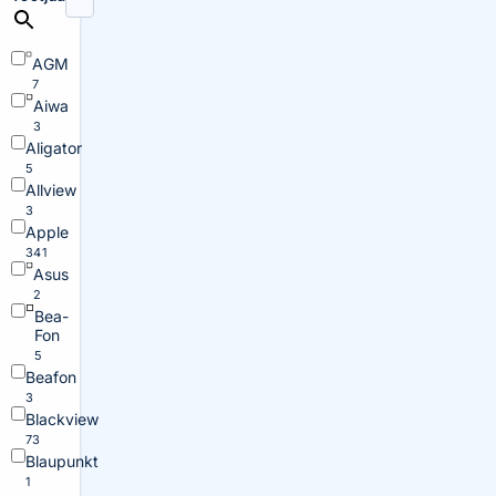
AGM
7
Aiwa
3
Aligator
5
Allview
3
Apple
341
Asus
2
Bea-
Fon
5
Beafon
3
Blackview
73
Blaupunkt
1