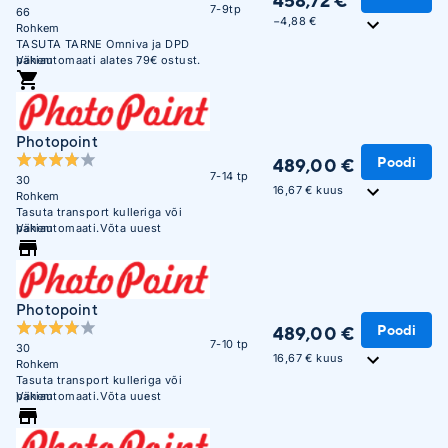
458,72 €
7-9tp
66
−4,88 €
Rohkem
TASUTA TARNE Omniva ja DPD
pakiautomaati alates 79€ ostust.
Vähem
Soodne järelmaks. Krediitkaardiga
makse võimalus. Üle 450 000
täidetud tellimuse. Usaldusväärne
veebikaubamaja juba aastast
Photopoint
2003.
Poodi
489,00 €
7-14 tp
30
16,67 € kuus
Rohkem
Tasuta transport kulleriga või
pakiautomaati.Võta uuest
Vähem
nutiseadmest maksimum -
anname tasuta lisaks:
Fotokursus.ee kursuse
"Nutifotograafia ABC" (tavahind
19.99€) Photopointi
Photopoint
puhastuslapi (mikrokiust
Poodi
489,00 €
15x18cm, tavahind 2,99€)
7-10 tp
30
16,67 € kuus
Rohkem
Tasuta transport kulleriga või
pakiautomaati.Võta uuest
Vähem
nutiseadmest maksimum -
anname tasuta lisaks:
Fotokursus.ee kursuse