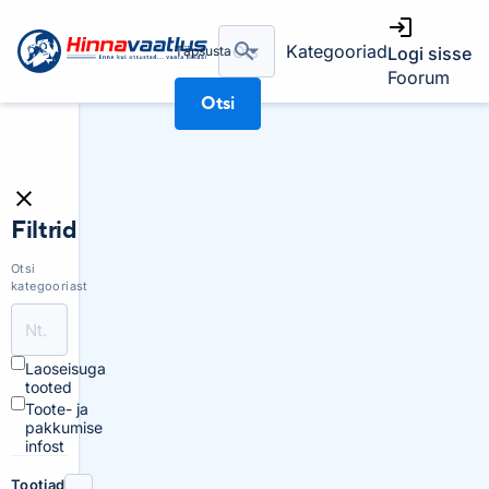
Kategooriad
Täpsusta
Logi sisse
Foorum
Otsi
Filtrid
Otsi
kategooriast
Laoseisuga
tooted
Toote- ja
pakkumise
infost
Tootjad