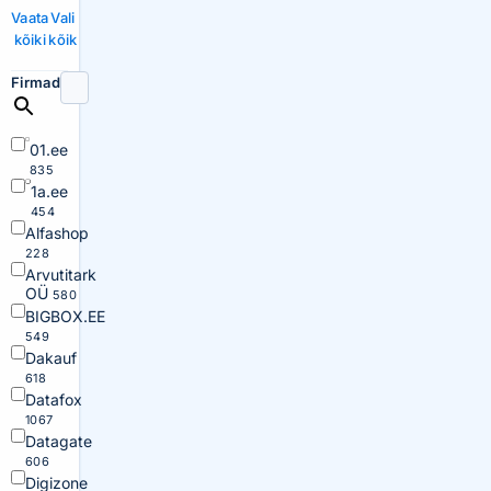
Vaata
Vali
kõiki
kõik
Firmad
01.ee
835
1a.ee
454
Alfashop
228
Arvutitark
OÜ
580
BIGBOX.EE
549
Dakauf
618
Datafox
1067
Datagate
606
Digizone