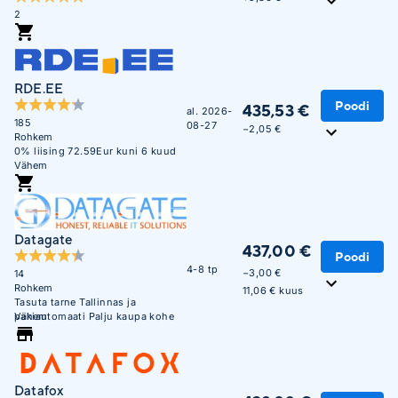
2
RDE.EE
Poodi
435,53 €
al. 2026-
185
08-27
−2,05 €
Rohkem
0% liising 72.59Eur kuni 6 kuud
Vähem
Datagate
437,00 €
Poodi
4-8 tp
−3,00 €
14
Rohkem
11,06 € kuus
Tasuta tarne Tallinnas ja
pakiautomaati Palju kaupa kohe
Vähem
saadaval. Maksa hiljem või 3
osana ilma lisakuluta.
Datafox