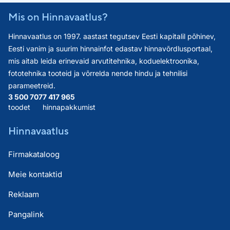
Mis on Hinnavaatlus?
Hinnavaatlus on 1997. aastast tegutsev Eesti kapitalil põhinev,
Eesti vanim ja suurim hinnainfot edastav hinnavõrdlusportaal,
mis aitab leida erinevaid arvutitehnika, koduelektroonika,
fototehnika tooteid ja võrrelda nende hindu ja tehnilisi
parameetreid.
3 500 707
7 417 965
toodet
hinnapakkumist
Hinnavaatlus
Firmakataloog
Meie kontaktid
Reklaam
Pangalink