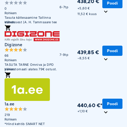
438,20 €
Poodi
6-7tp
+
5,60 €
0
Rohkem
11,52 € kuus
Tasuta kättesaamine Tallinna
esindusest (A. H. Tammsaare tee
Vähem
47). E-R 09:00 - 17:00
Digizone
Poodi
439,85 €
7-9tp
66
−8,55 €
Rohkem
TASUTA TARNE Omniva ja DPD
pakiautomaati alates 79€ ostust.
Vähem
Soodne järelmaks. Krediitkaardiga
makse võimalus. Üle 450 000
täidetud tellimuse. Usaldusväärne
veebikaubamaja juba aastast
2003.
1a.ee
Poodi
440,60 €*
+
1,10 €
219
Rohkem
*Hind kehtib SMART NET