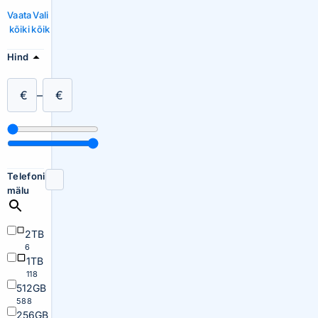
Vaata
Vali
kõiki
kõik
Hind
€
–
€
Telefoni
mälu
2TB
6
1TB
118
512GB
588
256GB