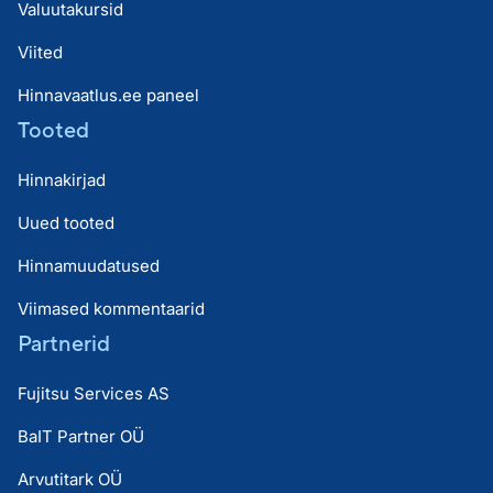
Valuutakursid
Viited
Hinnavaatlus.ee paneel
Tooted
Hinnakirjad
Uued tooted
Hinnamuudatused
Viimased kommentaarid
Partnerid
Fujitsu Services AS
BaIT Partner OÜ
Arvutitark OÜ