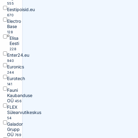
555
Eestipoisid.eu
670
Electro
Base
128
Elisa
Eesti
228
Enter24.eu
940
Euronics
244
Eurotech
141
Fauni
Kaubanduse
OÜ
456
FLEX
Sülearvutikeskus
54
Galador
Grupp
OÜ
769