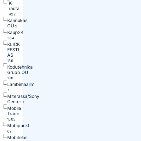
K-
rauta
422
Kännukas
OÜ
9
Kaup24
364
KLICK
EESTI
AS
139
Kodutehnika
Grupp OÜ
108
Lambimaailm
7
Miterassa/Sony
Center
1
Mobile
Trade
1505
Mobipunkt
69
Mobitelas