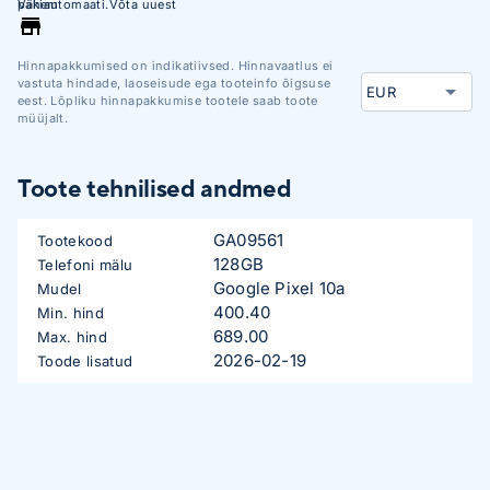
pakiautomaati.Võta uuest
Vähem
nutiseadmest maksimum -
anname tasuta lisaks:
Fotokursus.ee kursuse
Hinnapakkumised on indikatiivsed. Hinnavaatlus ei
"Nutifotograafia ABC" (tavahind
vastuta hindade, laoseisude ega tooteinfo õigsuse
19.99€) Photopointi
eest. Lõpliku hinnapakkumise tootele saab toote
puhastuslapi (mikrokiust
müüjalt.
15x18cm, tavahind 2,99€)
Toote tehnilised andmed
GA09561
Tootekood
128GB
Telefoni mälu
Google Pixel 10a
Mudel
400.40
Min. hind
689.00
Max. hind
2026-02-19
Toode lisatud