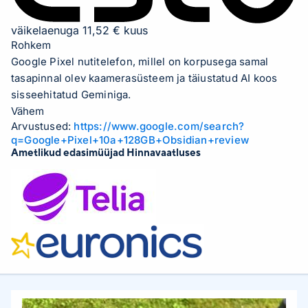
väikelaenuga 11,52 € kuus
Rohkem
Google Pixel nutitelefon, millel on korpusega samal
tasapinnal olev kaamerasüsteem ja täiustatud AI koos
sisseehitatud Geminiga.
Vähem
Arvustused:
https://www.google.com/search?
q=Google+Pixel+10a+128GB+Obsidian+review
Ametlikud edasimüüjad Hinnavaatluses