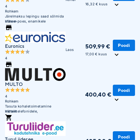
16,32 € kuus
4
Rohkem
Järelmaksu lepingu saad sõlmida
otse e-poes, enamikele
Vähem
tellimustele sama või järgmise
päeva tarne.
Poodi
509,99 €
Euronics
Laos
17,00 € kuus
4
MULTO
Poodi
400,40 €
4
Rohkem
Tasuta kohaletoimetamine
mobiiltelefonidele,
Vähem
tahvelarvutitele ja sülearvutitele
alates 300 EUR-st Unisendi
pakiautomaatidesse
Poodi
TuruLiider.ee