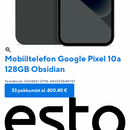
Mobiiltelefon Google
Pixel 10a
128GB Obsidian
Tootekood:
GA09561
GTIN:
840353949737
33
pakkumist al.
400,40 €