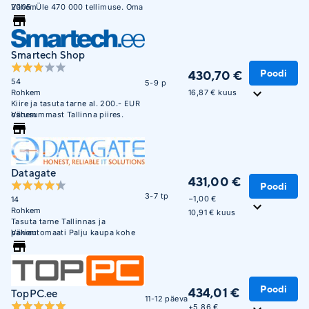
2005. Üle 470 000 tellimuse. Oma
Vähem
ladu 850m2.
Smartech Shop
Poodi
430,70 €
54
5-9 p
16,87 € kuus
Rohkem
Kiire ja tasuta tarne al. 200.- EUR
ostusummast Tallinna piires.
Vähem
Datagate
431,00 €
Poodi
3-7 tp
−1,00 €
14
Rohkem
10,91 € kuus
Tasuta tarne Tallinnas ja
pakiautomaati Palju kaupa kohe
Vähem
saadaval. Maksa hiljem või 3
osana ilma lisakuluta.
Poodi
434,01 €
TopPC.ee
11-12 päeva
+
5,86 €