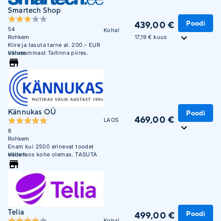
Smartech Shop
Poodi
439,00 €
54
Kohal
17,19 € kuus
Rohkem
Kiire ja tasuta tarne al. 200.- EUR
ostusummast Tallinna piires.
Vähem
Kännukas OÜ
Poodi
469,00 €
LAOS
8
Rohkem
Enam kui 2500 erinevat toodet
enda laos kohe olemas. TASUTA
Vähem
transport pakiautomaati!
Telia
Poodi
499,00 €
Kohal