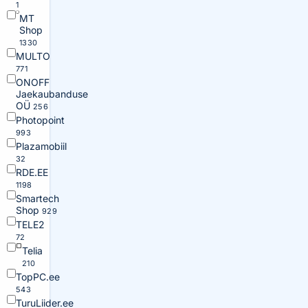
1
MT
Shop
1330
MULTO
771
ONOFF
Jaekaubanduse
OÜ
256
Photopoint
993
Plazamobiil
32
RDE.EE
1198
Smartech
Shop
929
TELE2
72
Telia
210
TopPC.ee
543
TuruLiider.ee