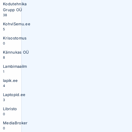
Kodutehnika
Grupp OÜ
38
KohviSemu.ee
5
Krisostomus
0
Kännukas OÜ
8
Lambimaailm
1
lapik.ee
4
Laptopid.ee
3
Libristo
0
MediaBroker
0