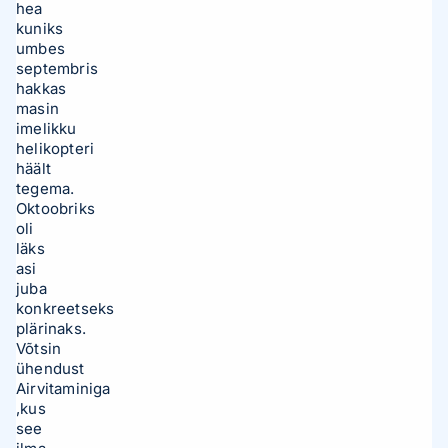
hea
kuniks
umbes
septembris
hakkas
masin
imelikku
helikopteri
häält
tegema.
Oktoobriks
oli
läks
asi
juba
konkreetseks
plärinaks.
Võtsin
ühendust
Airvitaminiga
,kus
see