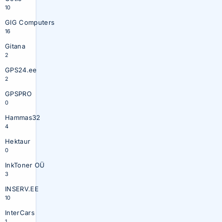
10
GIG Computers
16
Gitana
2
GPS24.ee
2
GPSPRO
0
Hammas32
4
Hektaur
0
InkToner OÜ
3
INSERV.EE
10
InterCars
1