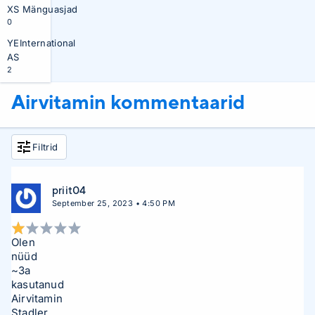
XS Mänguasjad
0
YEInternational
AS
2
Airvitamin kommentaarid
Filtrid
priit04
September 25, 2023 • 4:50 PM
Olen
nüüd
~3a
kasutanud
Airvitamin
Stadler