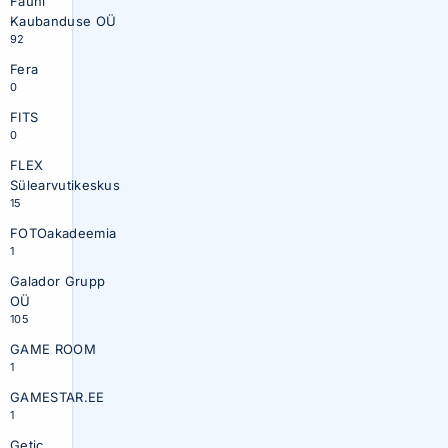
Fauni
Kaubanduse OÜ
92
Fera
0
FITS
0
FLEX
Sülearvutikeskus
15
FOTOakadeemia
1
Galador Grupp
OÜ
105
GAME ROOM
1
GAMESTAR.EE
1
Getic