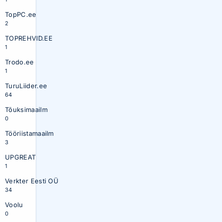
TopPC.ee
2
TOPREHVID.EE
1
Trodo.ee
1
TuruLiider.ee
64
Tõuksimaailm
0
Tööriistamaailm
3
UPGREAT
1
Verkter Eesti OÜ
34
Voolu
0