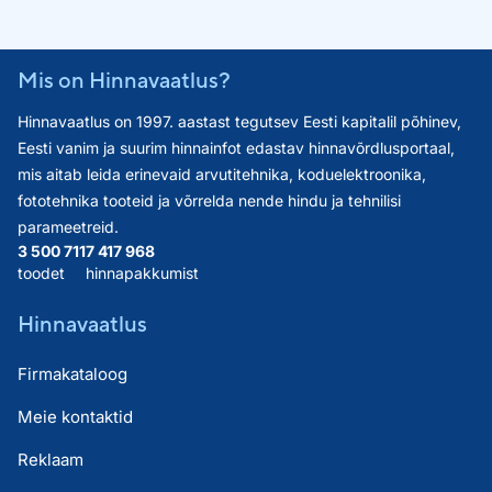
Mis on Hinnavaatlus?
Hinnavaatlus on 1997. aastast tegutsev Eesti kapitalil põhinev,
Eesti vanim ja suurim hinnainfot edastav hinnavõrdlusportaal,
mis aitab leida erinevaid arvutitehnika, koduelektroonika,
fototehnika tooteid ja võrrelda nende hindu ja tehnilisi
parameetreid.
3 500 711
7 417 968
toodet
hinnapakkumist
Hinnavaatlus
Firmakataloog
Meie kontaktid
Reklaam