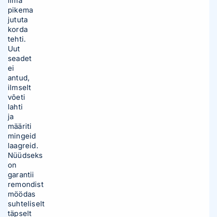
ilma
pikema
jututa
korda
tehti.
Uut
seadet
ei
antud,
ilmselt
võeti
lahti
ja
määriti
mingeid
laagreid.
Nüüdseks
on
garantii
remondist
möödas
suhteliselt
täpselt