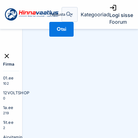
Kategooriad
Täpsusta
Logi sisse
Foorum
Otsi
Firma
01.ee
102
12VOLTSHOP
0
1a.ee
219
1it.ee
2
Airvitamin