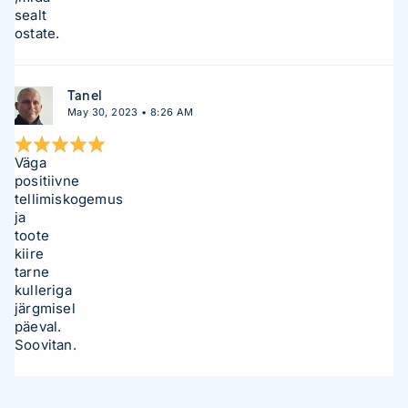
sealt
ostate.
Tanel
May 30, 2023 • 8:26 AM
Väga
positiivne
tellimiskogemus
ja
toote
kiire
tarne
kulleriga
järgmisel
päeval.
Soovitan.