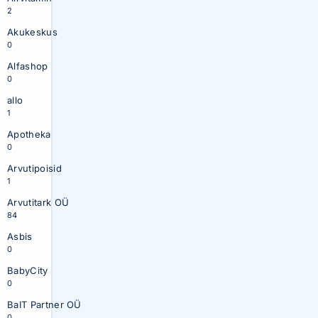
2
Akukeskus
0
Alfashop
0
allo
1
Apotheka
0
Arvutipoisid
1
Arvutitark OÜ
84
Asbis
0
BabyCity
0
BaIT Partner OÜ
0