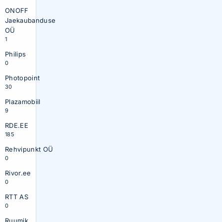
ONOFF
Jaekaubanduse
OÜ
1
Philips
0
Photopoint
30
Plazamobiil
9
RDE.EE
185
Rehvipunkt OÜ
0
Rivor.ee
0
RTT AS
0
Ruumik