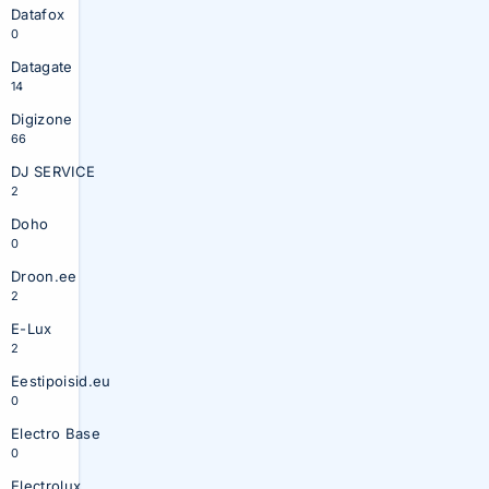
Datafox
0
Datagate
14
Digizone
66
DJ SERVICE
2
Doho
0
Droon.ee
2
E-Lux
2
Eestipoisid.eu
0
Electro Base
0
Electrolux