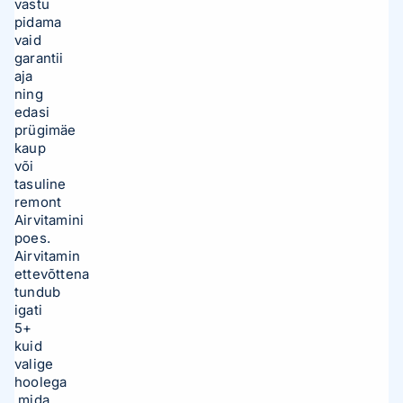
vastu
pidama
vaid
garantii
aja
ning
edasi
prügimäe
kaup
või
tasuline
remont
Airvitamini
poes.
Airvitamin
ettevõttena
tundub
igati
5+
kuid
valige
hoolega
,mida