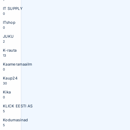
IT SUPPLY
0
ITshop
0
JUKU
2
K-rauta
13
Kaameramaailm
0
Kaup24
30
Kika
0
KLICK EESTI AS
5
Kodumasinad
5