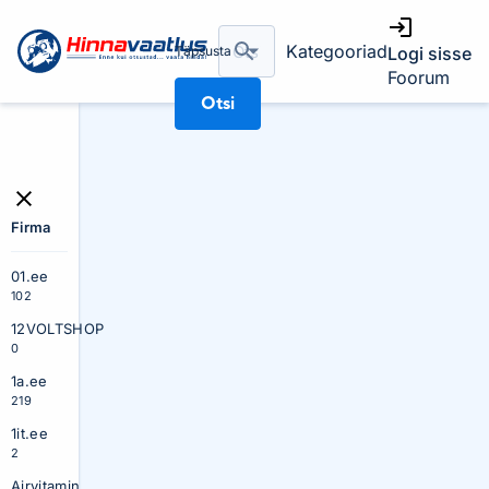
Kategooriad
Täpsusta
Logi sisse
Foorum
Otsi
Firma
01.ee
102
12VOLTSHOP
0
1a.ee
219
1it.ee
2
Airvitamin