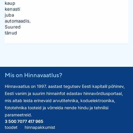
kaup
kenasti
juba
automaadis.
Suured
tänud
Mis on Hinnavaatlus?
Hinnavaatlus on 1997. aastast tegutsev Eesti kapitalil põhinev,
Eesti vanim ja suurim hinnainfot edastav hinnavõrdlusportaal,
mis aitab leida erinevaid arvutitehnika, koduelektroonika,
fototehnika tooteid ja võrrelda nende hindu ja tehnilisi
parameetreid.
3 500 707
7 417 965
toodet
hinnapakkumist