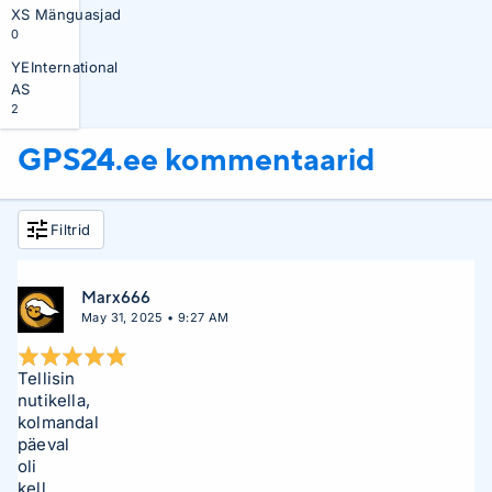
XS Mänguasjad
0
YEInternational
AS
2
GPS24.ee kommentaarid
Filtrid
Marx666
May 31, 2025 • 9:27 AM
Tellisin
nutikella,
kolmandal
päeval
oli
kell