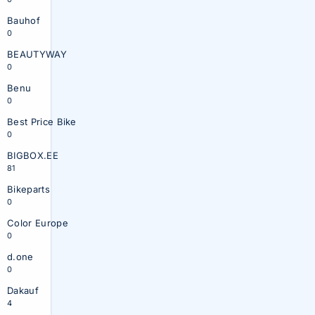
Bauhof
0
BEAUTYWAY
0
Benu
0
Best Price Bike
0
BIGBOX.EE
81
Bikeparts
0
Color Europe
0
d.one
0
Dakauf
4